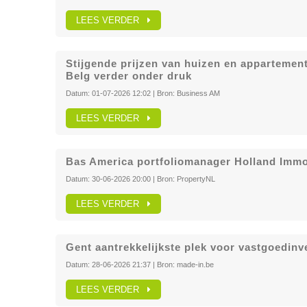
LEES VERDER
Stijgende prijzen van huizen en appartemen
Belg verder onder druk
Datum:
01-07-2026 12:02
| Bron:
Business AM
LEES VERDER
Bas America portfoliomanager Holland Imm
Datum:
30-06-2026 20:00
| Bron:
PropertyNL
LEES VERDER
Gent aantrekkelijkste plek voor vastgoedinv
Datum:
28-06-2026 21:37
| Bron:
made-in.be
LEES VERDER