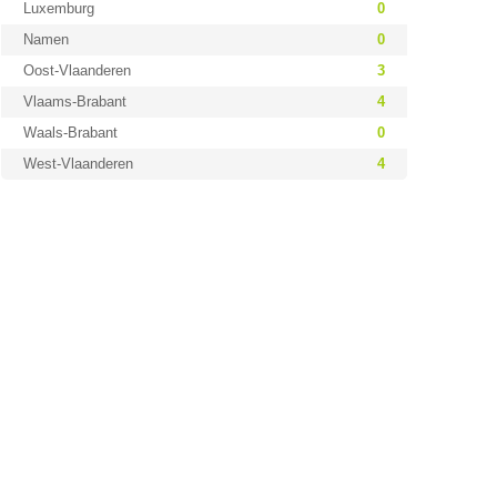
Luxemburg
0
Namen
0
Oost-Vlaanderen
3
Vlaams-Brabant
4
Waals-Brabant
0
West-Vlaanderen
4