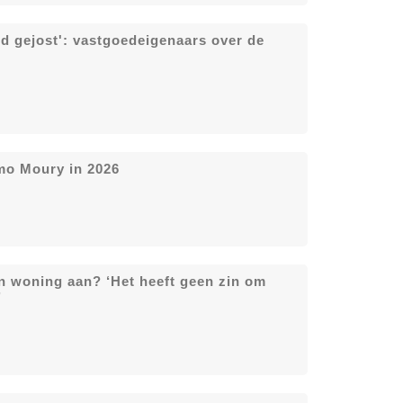
tijd gejost': vastgoedeigenaars over de
mo Moury in 2026
en woning aan? ‘Het heeft geen zin om
’