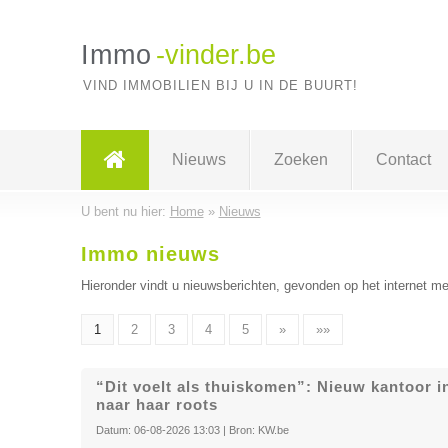
Immo
-vinder.be
VIND IMMOBILIEN BIJ U IN DE BUURT!
Nieuws
Zoeken
Contact
U bent nu hier:
Home
»
Nieuws
Immo nieuws
Hieronder vindt u nieuwsberichten, gevonden op het internet me
1
2
3
4
5
»
»»
“Dit voelt als thuiskomen”: Nieuw kantoor 
naar haar roots
Datum:
06-08-2026 13:03
| Bron:
KW.be