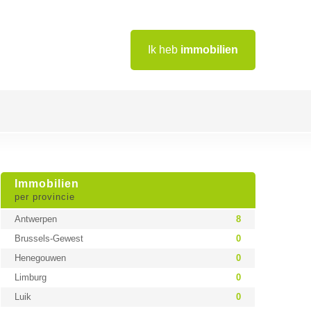
Ik heb
immobilien
Immobilien
per provincie
Antwerpen
8
Brussels-Gewest
0
Henegouwen
0
Limburg
0
Luik
0