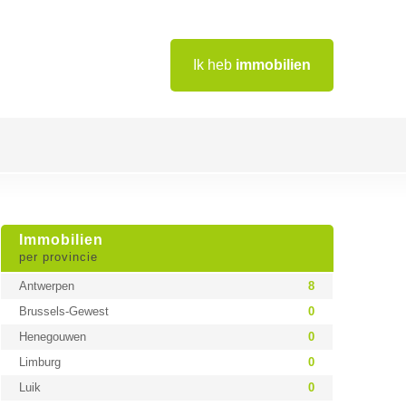
Ik heb
immobilien
Immobilien
per provincie
Antwerpen
8
Brussels-Gewest
0
Henegouwen
0
Limburg
0
Luik
0