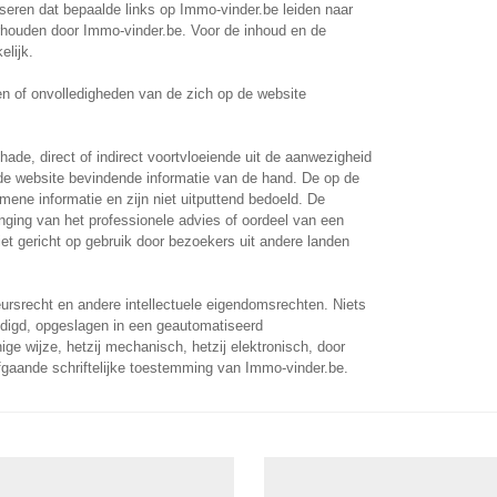
iseren dat bepaalde links op Immo-vinder.be leiden naar
erhouden door Immo-vinder.be. Voor de inhoud en de
elijk.
n of onvolledigheden van de zich op de website
ade, direct of indirect voortvloeiende uit de aanwezigheid
de website bevindende informatie van de hand. De op de
mene informatie en zijn niet uitputtend bedoeld. De
ging van het professionele advies of oordeel van een
iet gericht op gebruik door bezoekers uit andere landen
rsrecht en andere intellectuele eigendomsrechten. Niets
digd, opgeslagen in een geautomatiseerd
e wijze, hetzij mechanisch, hetzij elektronisch, door
fgaande schriftelijke toestemming van Immo-vinder.be.