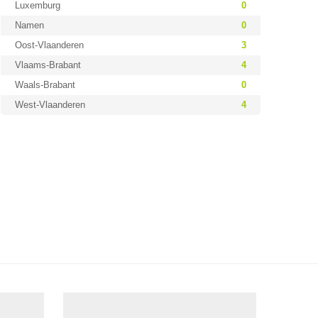
Luxemburg
0
Namen
0
Oost-Vlaanderen
3
Vlaams-Brabant
4
Waals-Brabant
0
West-Vlaanderen
4