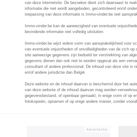
van deze internetsite. De bezoeker dient zich daarnaast te real
informatie die niet wordt aangeboden, gecontroleerd en/of ond
toepassing van deze informatie is Immo-vinder.be niet aansprak
Immo-vinder.be kan de aanwezigheid van eventuele onjuisthede
bevindende informatie niet volledig uitsluiten.
Immo-vinder.be wijst iedere vorm van aansprakelijkheid voor sch
van eventuele onjuistheden of onvolledigheden van de zich op 
site aanwezige gegevens zijn bedoeld ter verstrekking van alge
gegevens dienen dan ook niet te worden opgevat als een vervan
consultant of andere professional. De inhoud van deze site is n
en/of andere jurisdictie dan België.
Deze website en de inhoud daarvan is beschermd door het auteu
van deze website of de inhoud daarvan mag worden verveelvou
gegevensbestand, of openbaar gemaakt, in enige vorm of op enig
fotokopieën, opnamen of op enige andere manier, zonder voora