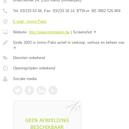
Broechemlei 24
,
2520
Ranst
(
Antwerpen
)
Tel:
03/233 63 66
, Fax:
03/233 18 14
, BTW-nr:
BE 0862.526.869
E-mail › Immo Patio
Website:
http://www.immopatio.be
|
Screenshot
▼
Sinds 2003 is Immo Patio actief in verkoop, verhuur en beheer van
▼
Diensten onbekend
Openingstijden onbekend
Sociale media: