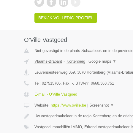
BEKIJK VOLLEDIG PROFIEL
O'Ville Vastgoed
Niet gevestigd in de plaats Schaarbeek en in de provinc
Vlaams-Brabant
»
Kortenberg
|
Google maps
▼
Leuvensesteenweg 359
,
3070
Kortenberg
(
Vlaams-Braba
Tel:
027515706
, Fax:
-
, BTW-nr:
0668.363.751
E-mail › O'Ville Vastgoed
Website:
https://www.oville.be
|
Screenshot
▼
Uw vastgoedmakelaar in de regio Kortenberg en de drieh
Vastgoed immobiliën IMMO, Erkend Vastgoedmakelaar