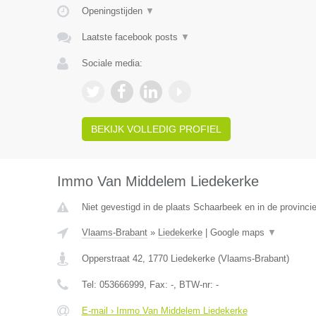
Openingstijden
▼
Laatste facebook posts
▼
Sociale media:
BEKIJK VOLLEDIG PROFIEL
Immo Van Middelem Liedekerke
Niet gevestigd in de plaats Schaarbeek en in de provinc
Vlaams-Brabant
»
Liedekerke
|
Google maps
▼
Opperstraat 42
,
1770
Liedekerke
(
Vlaams-Brabant
)
Tel:
053666999
, Fax:
-
, BTW-nr:
-
E-mail › Immo Van Middelem Liedekerke