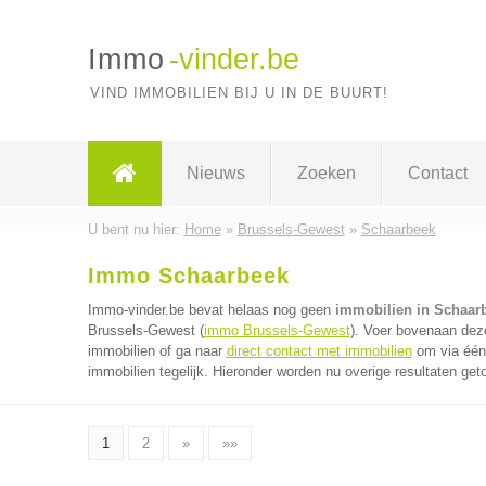
Immo
-vinder.be
VIND IMMOBILIEN BIJ U IN DE BUURT!
Nieuws
Zoeken
Contact
U bent nu hier:
Home
»
Brussels-Gewest
»
Schaarbeek
Immo Schaarbeek
Immo-vinder.be bevat helaas nog geen
immobilien in Schaar
Brussels-Gewest (
immo Brussels-Gewest
). Voer bovenaan deze
immobilien of ga naar
direct contact met immobilien
om via één 
immobilien tegelijk. Hieronder worden nu overige resultaten get
1
2
»
»»