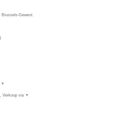
ie Brussels-Gewest.
)
.
▼
, Verkoop via
▼