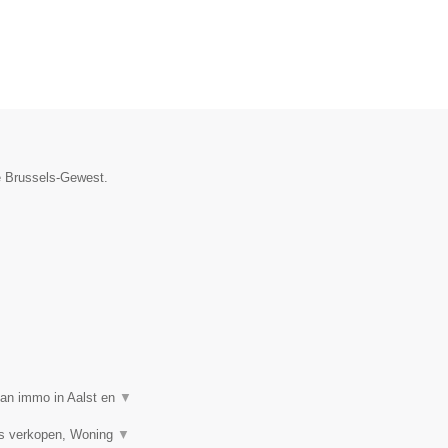
ie Brussels-Gewest.
van immo in Aalst en
▼
is verkopen, Woning
▼