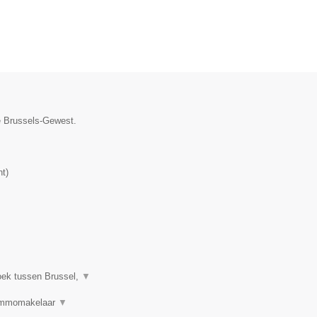
ie Brussels-Gewest.
nt
)
oek tussen Brussel,
▼
 Immomakelaar
▼