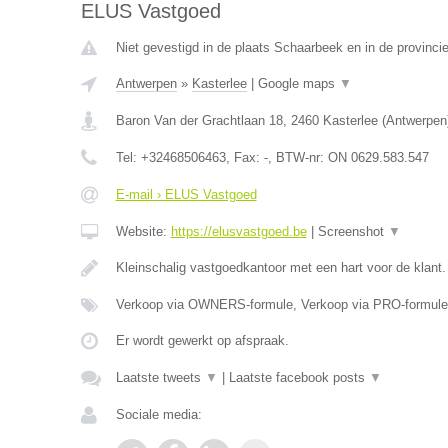
ELUS Vastgoed
Niet gevestigd in de plaats Schaarbeek en in de provinc
Antwerpen
»
Kasterlee
|
Google maps
▼
Baron Van der Grachtlaan 18
,
2460
Kasterlee
(
Antwerpen
Tel:
+32468506463
, Fax:
-
, BTW-nr:
ON 0629.583.547
E-mail › ELUS Vastgoed
Website:
https://elusvastgoed.be
|
Screenshot
▼
Kleinschalig vastgoedkantoor met een hart voor de klant
Verkoop via OWNERS-formule, Verkoop via PRO-formule
Er wordt gewerkt op afspraak.
Laatste tweets
▼
|
Laatste facebook posts
▼
Sociale media: