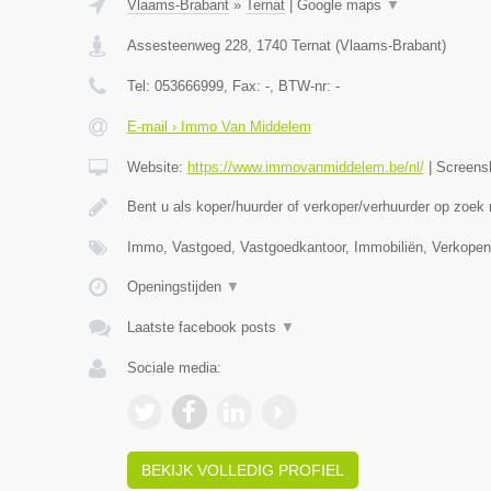
Vlaams-Brabant
»
Ternat
|
Google maps
▼
Assesteenweg 228
,
1740
Ternat
(
Vlaams-Brabant
)
Tel:
053666999
, Fax:
-
, BTW-nr:
-
E-mail › Immo Van Middelem
Website:
https://www.immovanmiddelem.be/nl/
|
Screens
Bent u als koper/huurder of verkoper/verhuurder op zoek
Immo, Vastgoed, Vastgoedkantoor, Immobiliën, Verkopen
Openingstijden
▼
Laatste facebook posts
▼
Sociale media:
BEKIJK VOLLEDIG PROFIEL