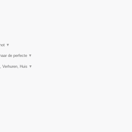
hot
▼
 naar de perfecte
▼
, Verhuren, Huis
▼