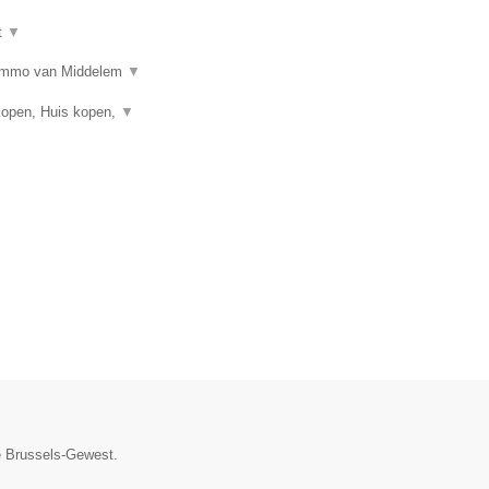
t
▼
n? Immo van Middelem
▼
kopen, Huis kopen,
▼
ie Brussels-Gewest.