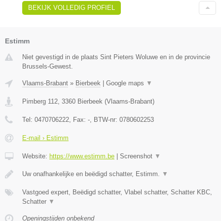
BEKIJK VOLLEDIG PROFIEL
Estimm
Niet gevestigd in de plaats Sint Pieters Woluwe en in de provincie
Brussels-Gewest.
Vlaams-Brabant
»
Bierbeek
|
Google maps
▼
Pimberg 112
,
3360
Bierbeek
(
Vlaams-Brabant
)
Tel:
0470706222
, Fax:
-
, BTW-nr:
0780602253
E-mail › Estimm
Website:
https://www.estimm.be
|
Screenshot
▼
Uw onafhankelijke en beëdigd schatter, Estimm.
▼
Vastgoed expert, Beëdigd schatter, Vlabel schatter, Schatter KBC,
Schatter
▼
Openingstijden onbekend