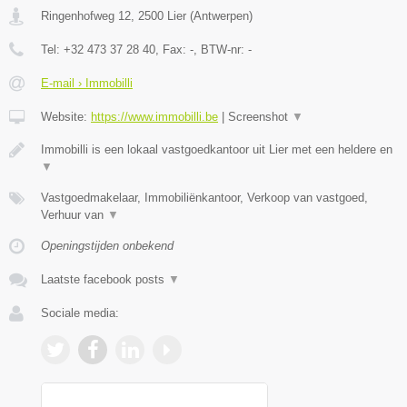
Ringenhofweg 12
,
2500
Lier
(
Antwerpen
)
Tel:
+32 473 37 28 40
, Fax:
-
, BTW-nr:
-
E-mail › Immobilli
Website:
https://www.immobilli.be
|
Screenshot
▼
Immobilli is een lokaal vastgoedkantoor uit Lier met een heldere en
▼
Vastgoedmakelaar, Immobiliënkantoor, Verkoop van vastgoed,
Verhuur van
▼
Openingstijden onbekend
Laatste facebook posts
▼
Sociale media: