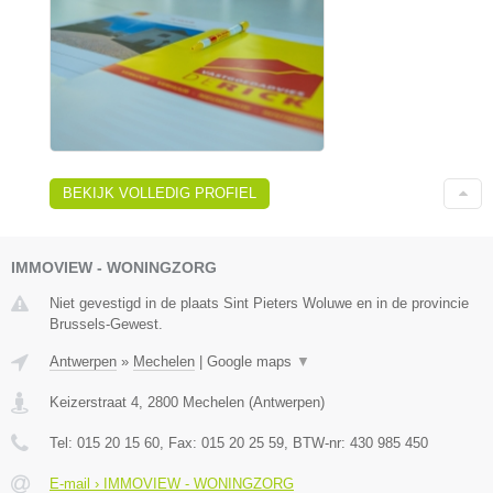
BEKIJK VOLLEDIG PROFIEL
IMMOVIEW - WONINGZORG
Niet gevestigd in de plaats Sint Pieters Woluwe en in de provincie
Brussels-Gewest.
Antwerpen
»
Mechelen
|
Google maps
▼
Keizerstraat 4
,
2800
Mechelen
(
Antwerpen
)
Tel:
015 20 15 60
, Fax:
015 20 25 59
, BTW-nr:
430 985 450
E-mail › IMMOVIEW - WONINGZORG