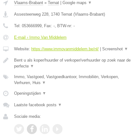
Vlaams-Brabant
»
Ternat
|
Google maps
▼
Assesteenweg 228
,
1740
Ternat
(
Vlaams-Brabant
)
Tel:
053666999
, Fax:
-
, BTW-nr:
-
E-mail › Immo Van Middelem
Website:
https://www.immovanmiddelem.be/nl/
|
Screenshot
▼
Bent u als koper/huurder of verkoper/verhuurder op zoek naar de
perfecte
▼
Immo, Vastgoed, Vastgoedkantoor, Immobiliën, Verkopen,
Verhuren, Huis
▼
Openingstijden
▼
Laatste facebook posts
▼
Sociale media: