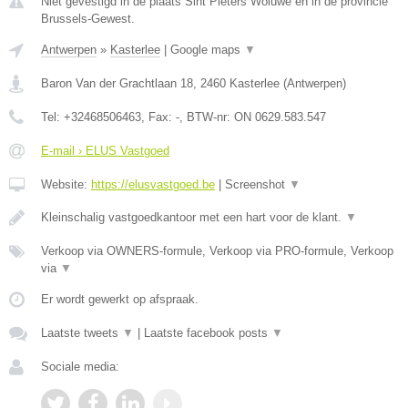
Niet gevestigd in de plaats Sint Pieters Woluwe en in de provincie
Brussels-Gewest.
Antwerpen
»
Kasterlee
|
Google maps
▼
Baron Van der Grachtlaan 18
,
2460
Kasterlee
(
Antwerpen
)
Tel:
+32468506463
, Fax:
-
, BTW-nr:
ON 0629.583.547
E-mail › ELUS Vastgoed
Website:
https://elusvastgoed.be
|
Screenshot
▼
Kleinschalig vastgoedkantoor met een hart voor de klant.
▼
Verkoop via OWNERS-formule, Verkoop via PRO-formule, Verkoop
via
▼
Er wordt gewerkt op afspraak.
Laatste tweets
▼
|
Laatste facebook posts
▼
Sociale media: