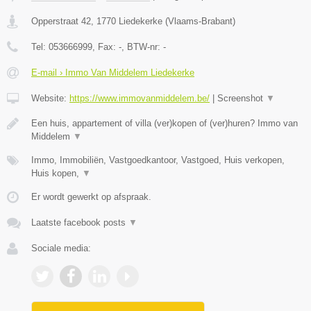
Opperstraat 42
,
1770
Liedekerke
(
Vlaams-Brabant
)
Tel:
053666999
, Fax:
-
, BTW-nr:
-
E-mail › Immo Van Middelem Liedekerke
Website:
https://www.immovanmiddelem.be/
|
Screenshot
▼
Een huis, appartement of villa (ver)kopen of (ver)huren? Immo van
Middelem
▼
Immo, Immobiliën, Vastgoedkantoor, Vastgoed, Huis verkopen,
Huis kopen,
▼
Er wordt gewerkt op afspraak.
Laatste facebook posts
▼
Sociale media: