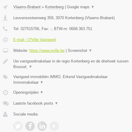
Vlaams-Brabant
»
Kortenberg
|
Google maps
▼
Leuvensesteenweg 359
,
3070
Kortenberg
(
Vlaams-Brabant
)
Tel:
027515706
, Fax:
-
, BTW-nr:
0668.363.751
E-mail › O'Ville Vastgoed
Website:
https://www.oville.be
|
Screenshot
▼
Uw vastgoedmakelaar in de regio Kortenberg en de driehoek tussen
Brussel,
▼
Vastgoed immobiliën IMMO, Erkend Vastgoedmakelaar
Immomakelaar
▼
Openingstijden
▼
Laatste facebook posts
▼
Sociale media: