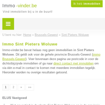
Ik heb
immobilien
Immo
-vinder.be
Vind immobilien bij u in de buurt!
U bent nu hier:
Home
»
Brussels-Gewest
»
Sint Pieters Woluwe
Immo Sint Pieters Woluwe
Immo-vinder.be bevat helaas nog geen
immobilien in Sint Pieters
Woluwe
. Dit geldt ook voor de gehele provincie Brussels-Gewest (
immo
Brussels-Gewest
). Voer bovenaan deze pagina uw postcode in voor de
dichtstbijzijnde immobilien of ga naar
direct contact met immobilien
om
via één e-mail in contact te komen met meerdere immobilien tegelijk.
Hieronder worden nu overige resultaten getoond.
1
2
»
»»
ELUS Vastgoed