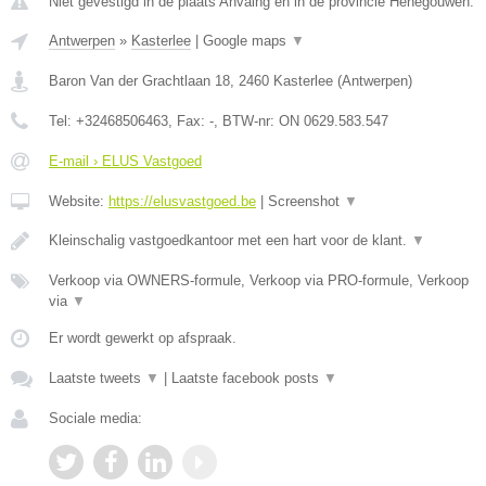
Niet gevestigd in de plaats Anvaing en in de provincie Henegouwen.
Antwerpen
»
Kasterlee
|
Google maps
▼
Baron Van der Grachtlaan 18
,
2460
Kasterlee
(
Antwerpen
)
Tel:
+32468506463
, Fax:
-
, BTW-nr:
ON 0629.583.547
E-mail › ELUS Vastgoed
Website:
https://elusvastgoed.be
|
Screenshot
▼
Kleinschalig vastgoedkantoor met een hart voor de klant.
▼
Verkoop via OWNERS-formule, Verkoop via PRO-formule, Verkoop
via
▼
Er wordt gewerkt op afspraak.
Laatste tweets
▼
|
Laatste facebook posts
▼
Sociale media: