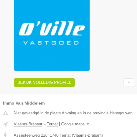
BEKIJK VOLLEDIG PROFIEL
Immo Van Middelem
Niet gevestigd in de plaats Anvaing en in de provincie Henegouwen.
Vlaams-Brabant
»
Ternat
|
Google maps
▼
Assesteenweg 228
,
1740
Ternat
(
Vlaams-Brabant
)