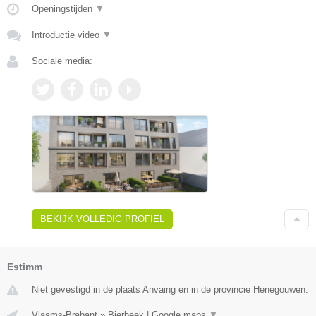
Openingstijden
▼
Introductie video
▼
Sociale media:
BEKIJK VOLLEDIG PROFIEL
Estimm
Niet gevestigd in de plaats Anvaing en in de provincie Henegouwen.
Vlaams-Brabant
»
Bierbeek
|
Google maps
▼