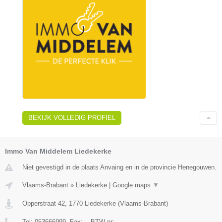
BEKIJK VOLLEDIG PROFIEL
Immo Van Middelem Liedekerke
Niet gevestigd in de plaats Anvaing en in de provincie Henegouwen.
Vlaams-Brabant
»
Liedekerke
|
Google maps
▼
Opperstraat 42
,
1770
Liedekerke
(
Vlaams-Brabant
)
Tel:
053666999
, Fax:
-
, BTW-nr:
-