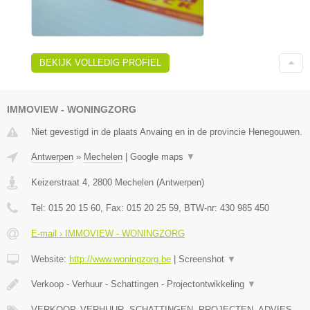
BEKIJK VOLLEDIG PROFIEL
IMMOVIEW - WONINGZORG
Niet gevestigd in de plaats Anvaing en in de provincie Henegouwen.
Antwerpen
»
Mechelen
|
Google maps
▼
Keizerstraat 4
,
2800
Mechelen
(
Antwerpen
)
Tel:
015 20 15 60
, Fax:
015 20 25 59
, BTW-nr:
430 985 450
E-mail › IMMOVIEW - WONINGZORG
Website:
http://www.woningzorg.be
|
Screenshot
▼
Verkoop - Verhuur - Schattingen - Projectontwikkeling
▼
VERKOOP, VERHUUR, SCHATTINGEN, PROJECTEN, ADVIES,