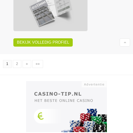
BEKIJK VOLLEDIG PROFIEL
1
2
»
»»