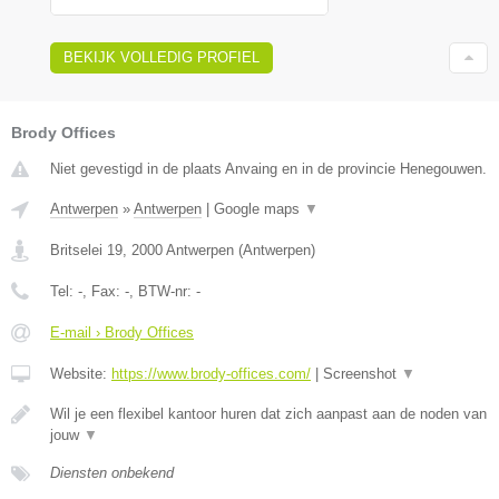
BEKIJK VOLLEDIG PROFIEL
Brody Offices
Niet gevestigd in de plaats Anvaing en in de provincie Henegouwen.
Antwerpen
»
Antwerpen
|
Google maps
▼
Britselei 19
,
2000
Antwerpen
(
Antwerpen
)
Tel:
-
, Fax:
-
, BTW-nr:
-
E-mail › Brody Offices
Website:
https://www.brody-offices.com/
|
Screenshot
▼
Wil je een flexibel kantoor huren dat zich aanpast aan de noden van
jouw
▼
Diensten onbekend