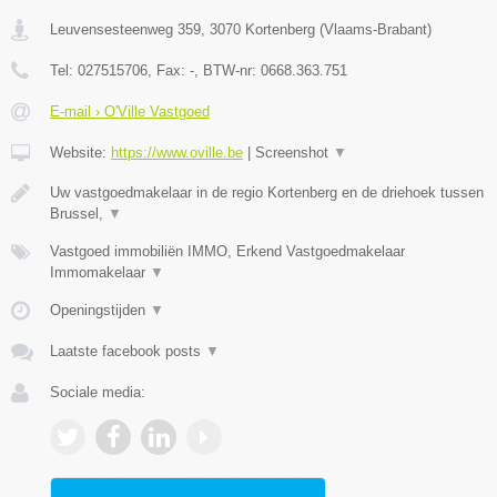
Leuvensesteenweg 359
,
3070
Kortenberg
(
Vlaams-Brabant
)
Tel:
027515706
, Fax:
-
, BTW-nr:
0668.363.751
E-mail › O'Ville Vastgoed
Website:
https://www.oville.be
|
Screenshot
▼
Uw vastgoedmakelaar in de regio Kortenberg en de driehoek tussen
Brussel,
▼
Vastgoed immobiliën IMMO, Erkend Vastgoedmakelaar
Immomakelaar
▼
Openingstijden
▼
Laatste facebook posts
▼
Sociale media: