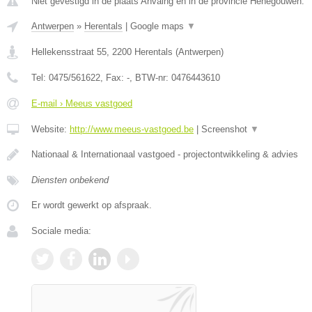
Niet gevestigd in de plaats Anvaing en in de provincie Henegouwen.
Antwerpen
»
Herentals
|
Google maps
▼
Hellekensstraat 55
,
2200
Herentals
(
Antwerpen
)
Tel:
0475/561622
, Fax:
-
, BTW-nr:
0476443610
E-mail › Meeus vastgoed
Website:
http://www.meeus-vastgoed.be
|
Screenshot
▼
Nationaal & Internationaal vastgoed - projectontwikkeling & advies
Diensten onbekend
Er wordt gewerkt op afspraak.
Sociale media: