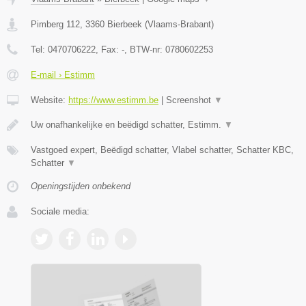
Pimberg 112
,
3360
Bierbeek
(
Vlaams-Brabant
)
Tel:
0470706222
, Fax:
-
, BTW-nr:
0780602253
E-mail › Estimm
Website:
https://www.estimm.be
|
Screenshot
▼
Uw onafhankelijke en beëdigd schatter, Estimm.
▼
Vastgoed expert, Beëdigd schatter, Vlabel schatter, Schatter KBC,
Schatter
▼
Openingstijden onbekend
Sociale media: