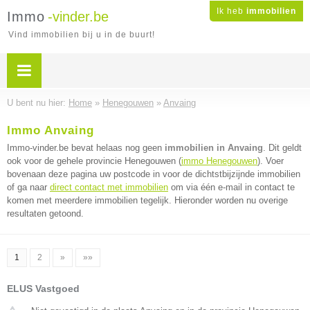
Ik heb
immobilien
Immo
-vinder.be
Vind immobilien bij u in de buurt!
U bent nu hier:
Home
»
Henegouwen
»
Anvaing
Immo Anvaing
Immo-vinder.be bevat helaas nog geen
immobilien in Anvaing
. Dit geldt
ook voor de gehele provincie Henegouwen (
immo Henegouwen
). Voer
bovenaan deze pagina uw postcode in voor de dichtstbijzijnde immobilien
of ga naar
direct contact met immobilien
om via één e-mail in contact te
komen met meerdere immobilien tegelijk. Hieronder worden nu overige
resultaten getoond.
1
2
»
»»
ELUS Vastgoed