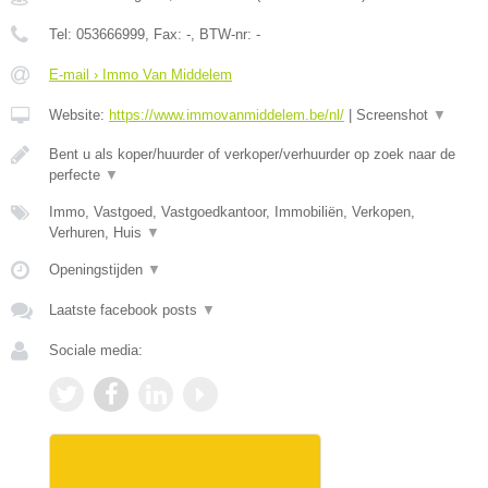
Tel:
053666999
, Fax:
-
, BTW-nr:
-
E-mail › Immo Van Middelem
Website:
https://www.immovanmiddelem.be/nl/
|
Screenshot
▼
Bent u als koper/huurder of verkoper/verhuurder op zoek naar de
perfecte
▼
Immo, Vastgoed, Vastgoedkantoor, Immobiliën, Verkopen,
Verhuren, Huis
▼
Openingstijden
▼
Laatste facebook posts
▼
Sociale media: