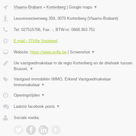
Vlaams-Brabant
»
Kortenberg
|
Google maps
▼
Leuvensesteenweg 359
,
3070
Kortenberg
(
Vlaams-Brabant
)
Tel:
027515706
, Fax:
-
, BTW-nr:
0668.363.751
E-mail › O'Ville Vastgoed
Website:
https://www.oville.be
|
Screenshot
▼
Uw vastgoedmakelaar in de regio Kortenberg en de driehoek tussen
Brussel,
▼
Vastgoed immobiliën IMMO, Erkend Vastgoedmakelaar
Immomakelaar
▼
Openingstijden
▼
Laatste facebook posts
▼
Sociale media: