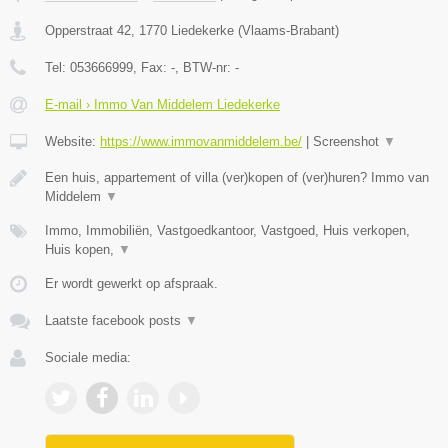
Opperstraat 42
,
1770
Liedekerke
(
Vlaams-Brabant
)
Tel:
053666999
, Fax:
-
, BTW-nr:
-
E-mail › Immo Van Middelem Liedekerke
Website:
https://www.immovanmiddelem.be/
|
Screenshot
▼
Een huis, appartement of villa (ver)kopen of (ver)huren? Immo van
Middelem
▼
Immo, Immobiliën, Vastgoedkantoor, Vastgoed, Huis verkopen,
Huis kopen,
▼
Er wordt gewerkt op afspraak.
Laatste facebook posts
▼
Sociale media: