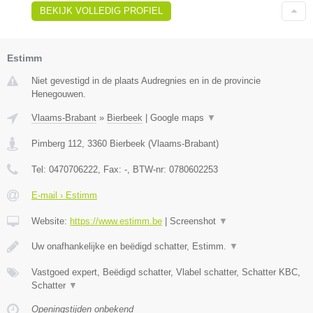
BEKIJK VOLLEDIG PROFIEL
Estimm
Niet gevestigd in de plaats Audregnies en in de provincie
Henegouwen.
Vlaams-Brabant
»
Bierbeek
|
Google maps
▼
Pimberg 112
,
3360
Bierbeek
(
Vlaams-Brabant
)
Tel:
0470706222
, Fax:
-
, BTW-nr:
0780602253
E-mail › Estimm
Website:
https://www.estimm.be
|
Screenshot
▼
Uw onafhankelijke en beëdigd schatter, Estimm.
▼
Vastgoed expert, Beëdigd schatter, Vlabel schatter, Schatter KBC,
Schatter
▼
Openingstijden onbekend