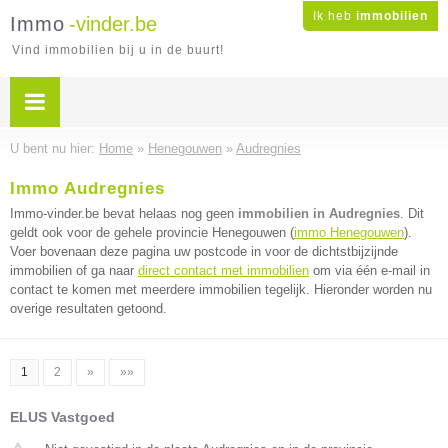
Ik heb
immobilien
Immo
-vinder.be
Vind immobilien bij u in de buurt!
U bent nu hier:
Home
»
Henegouwen
»
Audregnies
Immo Audregnies
Immo-vinder.be bevat helaas nog geen
immobilien in Audregnies
. Dit
geldt ook voor de gehele provincie Henegouwen (
immo Henegouwen
).
Voer bovenaan deze pagina uw postcode in voor de dichtstbijzijnde
immobilien of ga naar
direct contact met immobilien
om via één e-mail in
contact te komen met meerdere immobilien tegelijk. Hieronder worden nu
overige resultaten getoond.
1
2
»
»»
ELUS Vastgoed