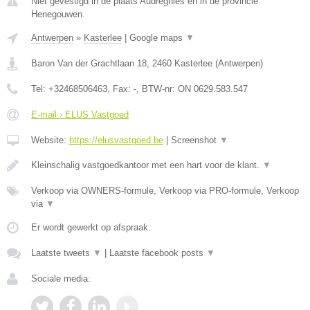
Niet gevestigd in de plaats Audregnies en in de provincie
Henegouwen.
Antwerpen
»
Kasterlee
|
Google maps
▼
Baron Van der Grachtlaan 18
,
2460
Kasterlee
(
Antwerpen
)
Tel:
+32468506463
, Fax:
-
, BTW-nr:
ON 0629.583.547
E-mail › ELUS Vastgoed
Website:
https://elusvastgoed.be
|
Screenshot
▼
Kleinschalig vastgoedkantoor met een hart voor de klant.
▼
Verkoop via OWNERS-formule, Verkoop via PRO-formule, Verkoop
via
▼
Er wordt gewerkt op afspraak.
Laatste tweets
▼
|
Laatste facebook posts
▼
Sociale media: