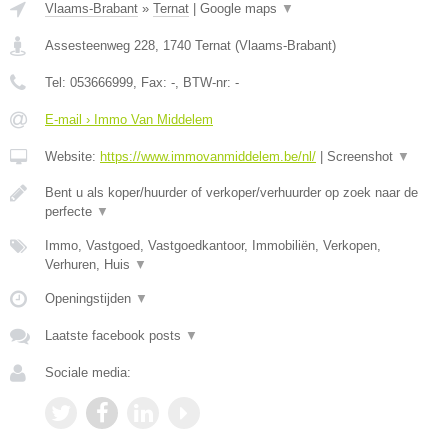
Vlaams-Brabant
»
Ternat
|
Google maps
▼
Assesteenweg 228
,
1740
Ternat
(
Vlaams-Brabant
)
Tel:
053666999
, Fax:
-
, BTW-nr:
-
E-mail › Immo Van Middelem
Website:
https://www.immovanmiddelem.be/nl/
|
Screenshot
▼
Bent u als koper/huurder of verkoper/verhuurder op zoek naar de
perfecte
▼
Immo, Vastgoed, Vastgoedkantoor, Immobiliën, Verkopen,
Verhuren, Huis
▼
Openingstijden
▼
Laatste facebook posts
▼
Sociale media: