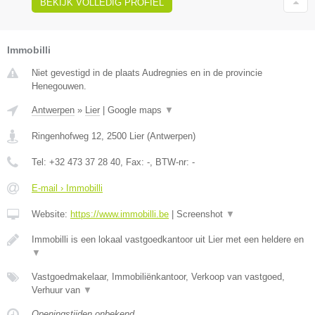
BEKIJK VOLLEDIG PROFIEL
Immobilli
Niet gevestigd in de plaats Audregnies en in de provincie
Henegouwen.
Antwerpen
»
Lier
|
Google maps
▼
Ringenhofweg 12
,
2500
Lier
(
Antwerpen
)
Tel:
+32 473 37 28 40
, Fax:
-
, BTW-nr:
-
E-mail › Immobilli
Website:
https://www.immobilli.be
|
Screenshot
▼
Immobilli is een lokaal vastgoedkantoor uit Lier met een heldere en
▼
Vastgoedmakelaar, Immobiliënkantoor, Verkoop van vastgoed,
Verhuur van
▼
Openingstijden onbekend