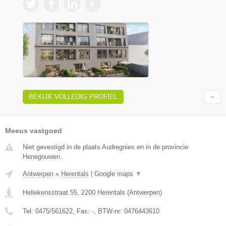
BEKIJK VOLLEDIG PROFIEL
Meeus vastgoed
Niet gevestigd in de plaats Audregnies en in de provincie
Henegouwen.
Antwerpen
»
Herentals
|
Google maps
▼
Hellekensstraat 55
,
2200
Herentals
(
Antwerpen
)
Tel:
0475/561622
, Fax:
-
, BTW-nr:
0476443610