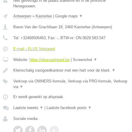
Niet gevestigd in de plaats Bailievre en in de provincie
Henegouwen.
Antwerpen
»
Kasterlee
|
Google maps
▼
Baron Van der Grachtlaan 18
,
2460
Kasterlee
(
Antwerpen
)
Tel:
+32468506463
, Fax:
-
, BTW-nr:
ON 0629.583.547
E-mail › ELUS Vastgoed
Website:
https://elusvastgoed.be
|
Screenshot
▼
Kleinschalig vastgoedkantoor met een hart voor de klant.
▼
Verkoop via OWNERS-formule, Verkoop via PRO-formule, Verkoop
via
▼
Er wordt gewerkt op afspraak.
Laatste tweets
▼
|
Laatste facebook posts
▼
Sociale media: