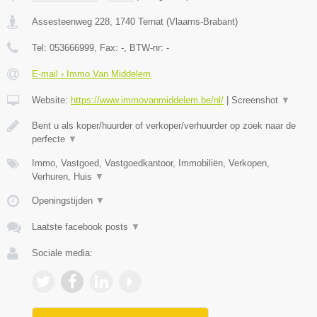
Assesteenweg 228
,
1740
Ternat
(
Vlaams-Brabant
)
Tel:
053666999
, Fax:
-
, BTW-nr:
-
E-mail › Immo Van Middelem
Website:
https://www.immovanmiddelem.be/nl/
|
Screenshot
▼
Bent u als koper/huurder of verkoper/verhuurder op zoek naar de
perfecte
▼
Immo, Vastgoed, Vastgoedkantoor, Immobiliën, Verkopen,
Verhuren, Huis
▼
Openingstijden
▼
Laatste facebook posts
▼
Sociale media: