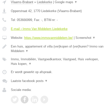
Vlaams-Brabant
»
Liedekerke
|
Google maps
▼
Opperstraat 42
,
1770
Liedekerke
(
Vlaams-Brabant
)
Tel:
053666999
, Fax:
-
, BTW-nr:
-
E-mail › Immo Van Middelem Liedekerke
Website:
https://www.immovanmiddelem.be/
|
Screenshot
▼
Een huis, appartement of villa (ver)kopen of (ver)huren? Immo van
Middelem
▼
Immo, Immobiliën, Vastgoedkantoor, Vastgoed, Huis verkopen,
Huis kopen,
▼
Er wordt gewerkt op afspraak.
Laatste facebook posts
▼
Sociale media: