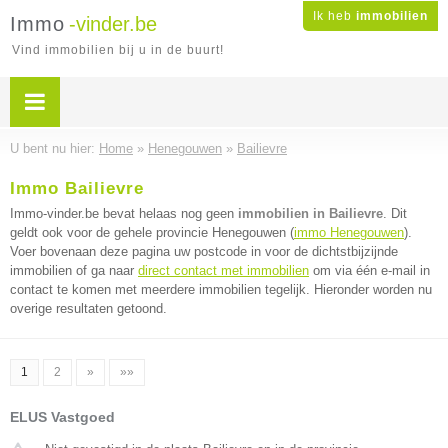
Ik heb
immobilien
Immo
-vinder.be
Vind immobilien bij u in de buurt!
U bent nu hier:
Home
»
Henegouwen
»
Bailievre
Immo Bailievre
Immo-vinder.be bevat helaas nog geen
immobilien in Bailievre
. Dit
geldt ook voor de gehele provincie Henegouwen (
immo Henegouwen
).
Voer bovenaan deze pagina uw postcode in voor de dichtstbijzijnde
immobilien of ga naar
direct contact met immobilien
om via één e-mail in
contact te komen met meerdere immobilien tegelijk. Hieronder worden nu
overige resultaten getoond.
1
2
»
»»
ELUS Vastgoed