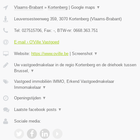
Vlaams-Brabant
»
Kortenberg
|
Google maps
▼
Leuvensesteenweg 359
,
3070
Kortenberg
(
Vlaams-Brabant
)
Tel:
027515706
, Fax:
-
, BTW-nr:
0668.363.751
E-mail › O'Ville Vastgoed
Website:
https://www.oville.be
|
Screenshot
▼
Uw vastgoedmakelaar in de regio Kortenberg en de driehoek tussen
Brussel,
▼
Vastgoed immobiliën IMMO, Erkend Vastgoedmakelaar
Immomakelaar
▼
Openingstijden
▼
Laatste facebook posts
▼
Sociale media: