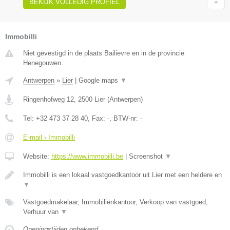
BEKIJK VOLLEDIG PROFIEL
Immobilli
Niet gevestigd in de plaats Bailievre en in de provincie
Henegouwen.
Antwerpen
»
Lier
|
Google maps
▼
Ringenhofweg 12
,
2500
Lier
(
Antwerpen
)
Tel:
+32 473 37 28 40
, Fax:
-
, BTW-nr:
-
E-mail › Immobilli
Website:
https://www.immobilli.be
|
Screenshot
▼
Immobilli is een lokaal vastgoedkantoor uit Lier met een heldere en
▼
Vastgoedmakelaar, Immobiliënkantoor, Verkoop van vastgoed,
Verhuur van
▼
Openingstijden onbekend