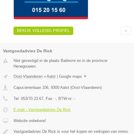
BEKIJK VOLLEDIG PROFIEL
Vastgoedadvies De Rick
Niet gevestigd in de plaats Bailievre en in de provincie
Henegouwen.
Oost-Vlaanderen
»
Aalst
|
Google maps
▼
Capucienenlaan 106
,
9300
Aalst
(
Oost-Vlaanderen
)
Tel:
053/70.23.67
, Fax:
-
, BTW-nr:
-
E-mail › Vastgoedadvies De Rick
Website onbekend
Vastgoedadvies De Rick is voor het kopen en verkopen van immo