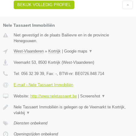
BEKIJK VOLLEDIG PROFIEL
Nele Tassaert Immobiliën
Niet gevestigd in de plaats Bailievre en in de provincie
Henegouwen.
West-Vlaanderen
»
Kortrijk
|
Google maps
▼
Veemarkt 53
,
8500
Kortrijk
(
West-Vlaanderen
)
Tel:
056 32 39 39
, Fax:
-
, BTW-nr:
BE0726.848.714
E-mail › Nele Tassaert Immobiliën
Website:
http://www.neletassaert.be
|
Screenshot
▼
Nele Tassaert Immobiliën is gelegen op de Veemarkt te Kortrijk,
vlakbij
▼
Diensten onbekend
Openingstijden onbekend