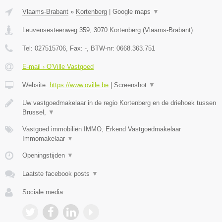
Vlaams-Brabant
»
Kortenberg
|
Google maps
▼
Leuvensesteenweg 359
,
3070
Kortenberg
(
Vlaams-Brabant
)
Tel:
027515706
, Fax:
-
, BTW-nr:
0668.363.751
E-mail › O'Ville Vastgoed
Website:
https://www.oville.be
|
Screenshot
▼
Uw vastgoedmakelaar in de regio Kortenberg en de driehoek tussen
Brussel,
▼
Vastgoed immobiliën IMMO, Erkend Vastgoedmakelaar
Immomakelaar
▼
Openingstijden
▼
Laatste facebook posts
▼
Sociale media: