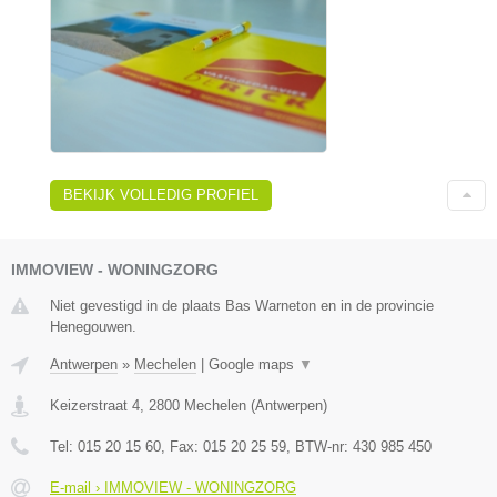
BEKIJK VOLLEDIG PROFIEL
IMMOVIEW - WONINGZORG
Niet gevestigd in de plaats Bas Warneton en in de provincie
Henegouwen.
Antwerpen
»
Mechelen
|
Google maps
▼
Keizerstraat 4
,
2800
Mechelen
(
Antwerpen
)
Tel:
015 20 15 60
, Fax:
015 20 25 59
, BTW-nr:
430 985 450
E-mail › IMMOVIEW - WONINGZORG