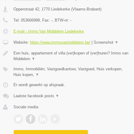
Opperstraat 42
,
1770
Liedekerke
(
Vlaams-Brabant
)
Tel:
053666999
, Fax:
-
, BTW-nr:
-
E-mail › Immo Van Middelem Liedekerke
Website:
https://www.immovanmiddelem.be/
|
Screenshot
▼
Een huis, appartement of villa (ver)kopen of (ver)huren? Immo van
Middelem
▼
Immo, Immobiliën, Vastgoedkantoor, Vastgoed, Huis verkopen,
Huis kopen,
▼
Er wordt gewerkt op afspraak.
Laatste facebook posts
▼
Sociale media: