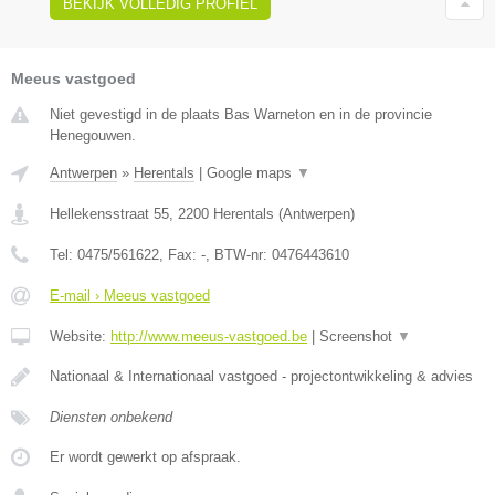
BEKIJK VOLLEDIG PROFIEL
Meeus vastgoed
Niet gevestigd in de plaats Bas Warneton en in de provincie
Henegouwen.
Antwerpen
»
Herentals
|
Google maps
▼
Hellekensstraat 55
,
2200
Herentals
(
Antwerpen
)
Tel:
0475/561622
, Fax:
-
, BTW-nr:
0476443610
E-mail › Meeus vastgoed
Website:
http://www.meeus-vastgoed.be
|
Screenshot
▼
Nationaal & Internationaal vastgoed - projectontwikkeling & advies
Diensten onbekend
Er wordt gewerkt op afspraak.