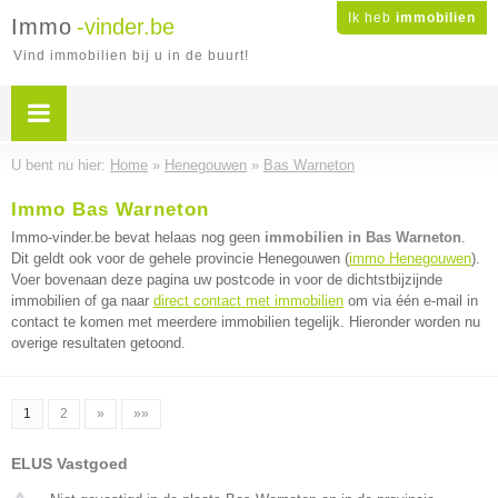
Ik heb
immobilien
Immo
-vinder.be
Vind immobilien bij u in de buurt!
U bent nu hier:
Home
»
Henegouwen
»
Bas Warneton
Immo Bas Warneton
Immo-vinder.be bevat helaas nog geen
immobilien in Bas Warneton
.
Dit geldt ook voor de gehele provincie Henegouwen (
immo Henegouwen
).
Voer bovenaan deze pagina uw postcode in voor de dichtstbijzijnde
immobilien of ga naar
direct contact met immobilien
om via één e-mail in
contact te komen met meerdere immobilien tegelijk. Hieronder worden nu
overige resultaten getoond.
1
2
»
»»
ELUS Vastgoed