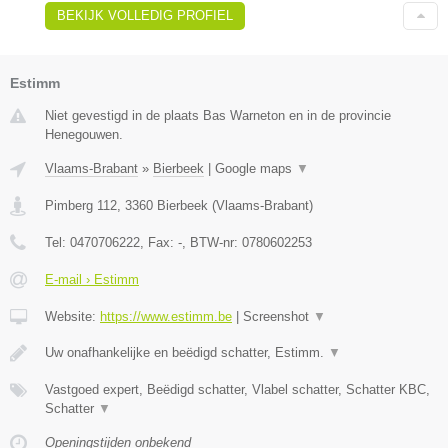
BEKIJK VOLLEDIG PROFIEL
Estimm
Niet gevestigd in de plaats Bas Warneton en in de provincie
Henegouwen.
Vlaams-Brabant
»
Bierbeek
|
Google maps
▼
Pimberg 112
,
3360
Bierbeek
(
Vlaams-Brabant
)
Tel:
0470706222
, Fax:
-
, BTW-nr:
0780602253
E-mail › Estimm
Website:
https://www.estimm.be
|
Screenshot
▼
Uw onafhankelijke en beëdigd schatter, Estimm.
▼
Vastgoed expert, Beëdigd schatter, Vlabel schatter, Schatter KBC,
Schatter
▼
Openingstijden onbekend