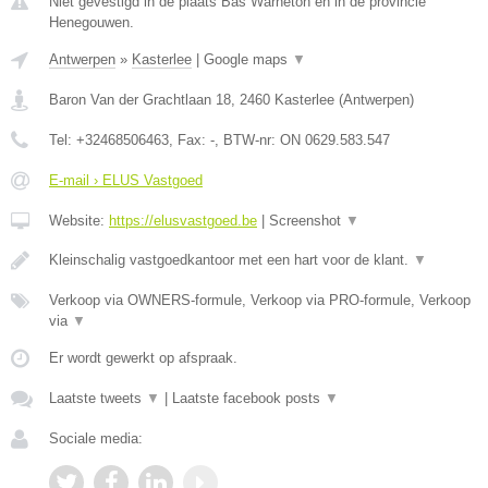
Niet gevestigd in de plaats Bas Warneton en in de provincie
Henegouwen.
Antwerpen
»
Kasterlee
|
Google maps
▼
Baron Van der Grachtlaan 18
,
2460
Kasterlee
(
Antwerpen
)
Tel:
+32468506463
, Fax:
-
, BTW-nr:
ON 0629.583.547
E-mail › ELUS Vastgoed
Website:
https://elusvastgoed.be
|
Screenshot
▼
Kleinschalig vastgoedkantoor met een hart voor de klant.
▼
Verkoop via OWNERS-formule, Verkoop via PRO-formule, Verkoop
via
▼
Er wordt gewerkt op afspraak.
Laatste tweets
▼
|
Laatste facebook posts
▼
Sociale media: