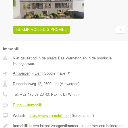
BEKIJK VOLLEDIG PROFIEL
Immobilli
Niet gevestigd in de plaats Bas Warneton en in de provincie
Henegouwen.
Antwerpen
»
Lier
|
Google maps
▼
Ringenhofweg 12
,
2500
Lier
(
Antwerpen
)
Tel:
+32 473 37 28 40
, Fax:
-
, BTW-nr:
-
E-mail › Immobilli
Website:
https://www.immobilli.be
|
Screenshot
▼
Immobilli is een lokaal vastgoedkantoor uit Lier met een heldere en