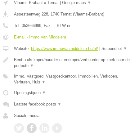
Vlaams-Brabant
»
Ternat
|
Google maps
▼
Assesteenweg 228
,
1740
Ternat
(
Vlaams-Brabant
)
Tel:
053666999
, Fax:
-
, BTW-nr:
-
E-mail › Immo Van Middelem
Website:
https://www.immovanmiddelem.be/nl/
|
Screenshot
▼
Bent u als koper/huurder of verkoper/verhuurder op zoek naar de
perfecte
▼
Immo, Vastgoed, Vastgoedkantoor, Immobiliën, Verkopen,
Verhuren, Huis
▼
Openingstijden
▼
Laatste facebook posts
▼
Sociale media: