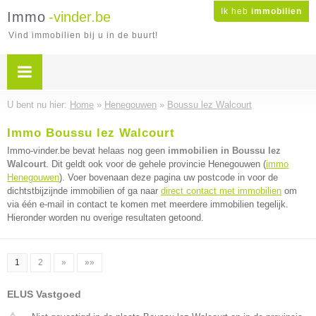
Ik heb
immobilien
Immo
-vinder.be
Vind immobilien bij u in de buurt!
U bent nu hier:
Home
»
Henegouwen
»
Boussu lez Walcourt
Immo Boussu lez Walcourt
Immo-vinder.be bevat helaas nog geen
immobilien in Boussu lez
Walcourt
. Dit geldt ook voor de gehele provincie Henegouwen (
immo
Henegouwen
). Voer bovenaan deze pagina uw postcode in voor de
dichtstbijzijnde immobilien of ga naar
direct contact met immobilien
om
via één e-mail in contact te komen met meerdere immobilien tegelijk.
Hieronder worden nu overige resultaten getoond.
1
2
»
»»
ELUS Vastgoed