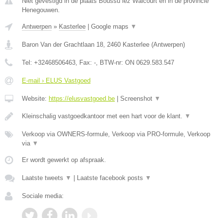
Niet gevestigd in de plaats Boussu lez Walcourt en in de provincie
Henegouwen.
Antwerpen
»
Kasterlee
|
Google maps
▼
Baron Van der Grachtlaan 18
,
2460
Kasterlee
(
Antwerpen
)
Tel:
+32468506463
, Fax:
-
, BTW-nr:
ON 0629.583.547
E-mail › ELUS Vastgoed
Website:
https://elusvastgoed.be
|
Screenshot
▼
Kleinschalig vastgoedkantoor met een hart voor de klant.
▼
Verkoop via OWNERS-formule, Verkoop via PRO-formule, Verkoop
via
▼
Er wordt gewerkt op afspraak.
Laatste tweets
▼
|
Laatste facebook posts
▼
Sociale media: