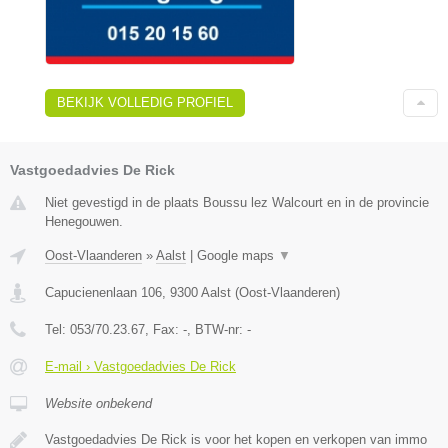
BEKIJK VOLLEDIG PROFIEL
Vastgoedadvies De Rick
Niet gevestigd in de plaats Boussu lez Walcourt en in de provincie
Henegouwen.
Oost-Vlaanderen
»
Aalst
|
Google maps
▼
Capucienenlaan 106
,
9300
Aalst
(
Oost-Vlaanderen
)
Tel:
053/70.23.67
, Fax:
-
, BTW-nr:
-
E-mail › Vastgoedadvies De Rick
Website onbekend
Vastgoedadvies De Rick is voor het kopen en verkopen van immo