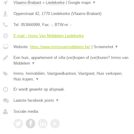
Vlaams-Brabant
»
Liedekerke
|
Google maps
▼
Opperstraat 42
,
1770
Liedekerke
(
Vlaams-Brabant
)
Tel:
053666999
, Fax:
-
, BTW-nr:
-
E-mail › Immo Van Middelem Liedekerke
Website:
https://www.immovanmiddelem.be/
|
Screenshot
▼
Een huis, appartement of villa (ver)kopen of (ver)huren? Immo van
Middelem
▼
Immo, Immobiliën, Vastgoedkantoor, Vastgoed, Huis verkopen,
Huis kopen,
▼
Er wordt gewerkt op afspraak.
Laatste facebook posts
▼
Sociale media: