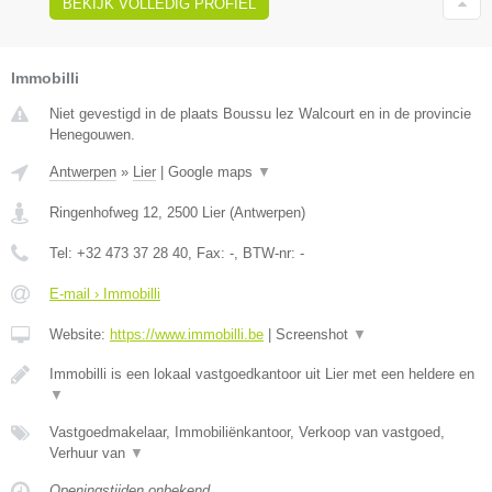
BEKIJK VOLLEDIG PROFIEL
Immobilli
Niet gevestigd in de plaats Boussu lez Walcourt en in de provincie
Henegouwen.
Antwerpen
»
Lier
|
Google maps
▼
Ringenhofweg 12
,
2500
Lier
(
Antwerpen
)
Tel:
+32 473 37 28 40
, Fax:
-
, BTW-nr:
-
E-mail › Immobilli
Website:
https://www.immobilli.be
|
Screenshot
▼
Immobilli is een lokaal vastgoedkantoor uit Lier met een heldere en
▼
Vastgoedmakelaar, Immobiliënkantoor, Verkoop van vastgoed,
Verhuur van
▼
Openingstijden onbekend