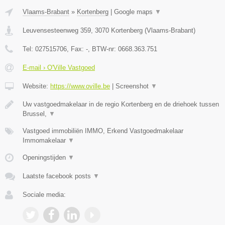
Vlaams-Brabant
»
Kortenberg
|
Google maps
▼
Leuvensesteenweg 359
,
3070
Kortenberg
(
Vlaams-Brabant
)
Tel:
027515706
, Fax:
-
, BTW-nr:
0668.363.751
E-mail › O'Ville Vastgoed
Website:
https://www.oville.be
|
Screenshot
▼
Uw vastgoedmakelaar in de regio Kortenberg en de driehoek tussen
Brussel,
▼
Vastgoed immobiliën IMMO, Erkend Vastgoedmakelaar
Immomakelaar
▼
Openingstijden
▼
Laatste facebook posts
▼
Sociale media: