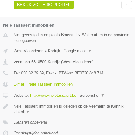
BEKIJK VOLLEDIG PROFIEL
Nele Tassaert Immobiliën
Niet gevestigd in de plaats Boussu lez Walcourt en in de provincie
Henegouwen.
West-Vlaanderen
»
Kortrijk
|
Google maps
▼
Veemarkt 53
,
8500
Kortrijk
(
West-Vlaanderen
)
Tel:
056 32 39 39
, Fax:
-
, BTW-nr:
BE0726.848.714
E-mail › Nele Tassaert Immobiliën
Website:
http://www.neletassaert.be
|
Screenshot
▼
Nele Tassaert Immobiliën is gelegen op de Veemarkt te Kortrijk,
vlakbij
▼
Diensten onbekend
Openingstijden onbekend