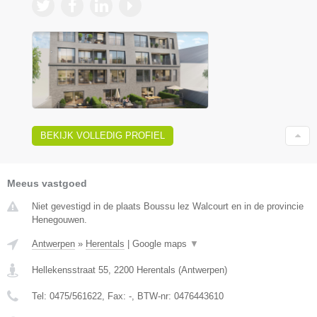
BEKIJK VOLLEDIG PROFIEL
Meeus vastgoed
Niet gevestigd in de plaats Boussu lez Walcourt en in de provincie
Henegouwen.
Antwerpen
»
Herentals
|
Google maps
▼
Hellekensstraat 55
,
2200
Herentals
(
Antwerpen
)
Tel:
0475/561622
, Fax:
-
, BTW-nr:
0476443610