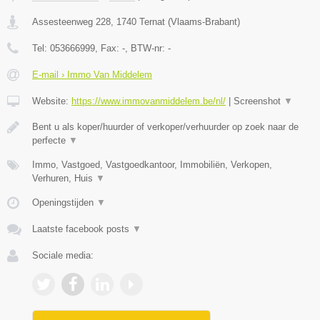
Assesteenweg 228
,
1740
Ternat
(
Vlaams-Brabant
)
Tel:
053666999
, Fax:
-
, BTW-nr:
-
E-mail › Immo Van Middelem
Website:
https://www.immovanmiddelem.be/nl/
|
Screenshot
▼
Bent u als koper/huurder of verkoper/verhuurder op zoek naar de
perfecte
▼
Immo, Vastgoed, Vastgoedkantoor, Immobiliën, Verkopen,
Verhuren, Huis
▼
Openingstijden
▼
Laatste facebook posts
▼
Sociale media: