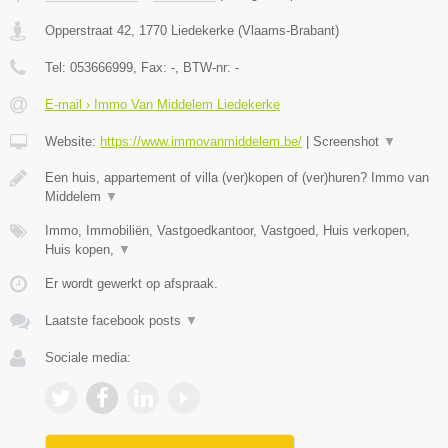
Opperstraat 42
,
1770
Liedekerke
(
Vlaams-Brabant
)
Tel:
053666999
, Fax:
-
, BTW-nr:
-
E-mail › Immo Van Middelem Liedekerke
Website:
https://www.immovanmiddelem.be/
|
Screenshot
▼
Een huis, appartement of villa (ver)kopen of (ver)huren? Immo van
Middelem
▼
Immo, Immobiliën, Vastgoedkantoor, Vastgoed, Huis verkopen,
Huis kopen,
▼
Er wordt gewerkt op afspraak.
Laatste facebook posts
▼
Sociale media: