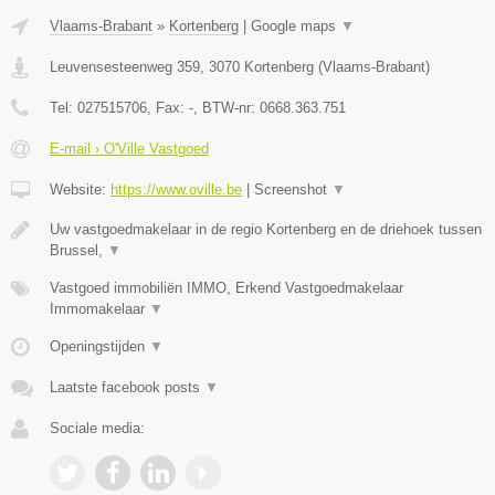
Vlaams-Brabant
»
Kortenberg
|
Google maps
▼
Leuvensesteenweg 359
,
3070
Kortenberg
(
Vlaams-Brabant
)
Tel:
027515706
, Fax:
-
, BTW-nr:
0668.363.751
E-mail › O'Ville Vastgoed
Website:
https://www.oville.be
|
Screenshot
▼
Uw vastgoedmakelaar in de regio Kortenberg en de driehoek tussen
Brussel,
▼
Vastgoed immobiliën IMMO, Erkend Vastgoedmakelaar
Immomakelaar
▼
Openingstijden
▼
Laatste facebook posts
▼
Sociale media: