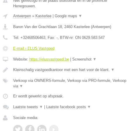
Niet gevestigd in de plaats Buissenal en in de provincie
Henegouwen.
Antwerpen
»
Kasterlee
|
Google maps
▼
Baron Van der Grachtlaan 18
,
2460
Kasterlee
(
Antwerpen
)
Tel:
+32468506463
, Fax:
-
, BTW-nr:
ON 0629.583.547
E-mail › ELUS Vastgoed
Website:
https://elusvastgoed.be
|
Screenshot
▼
Kleinschalig vastgoedkantoor met een hart voor de klant.
▼
Verkoop via OWNERS-formule, Verkoop via PRO-formule, Verkoop
via
▼
Er wordt gewerkt op afspraak.
Laatste tweets
▼
|
Laatste facebook posts
▼
Sociale media: