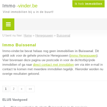
Ik heb
immobilien
Immo
-vinder.be
Vind immobilien bij u in de buurt!
U bent nu hier:
Home
»
Henegouwen
»
Buissenal
Immo Buissenal
Immo-vinder.be bevat helaas nog geen
immobilien in Buissenal
. Dit
geldt ook voor de gehele provincie Henegouwen (
immo Henegouwen
).
Voer bovenaan deze pagina uw postcode in voor de dichtstbijzijnde
immobilien of ga naar
direct contact met immobilien
om via één e-mail in
contact te komen met meerdere immobilien tegelijk. Hieronder worden nu
overige resultaten getoond.
1
2
»
»»
ELUS Vastgoed