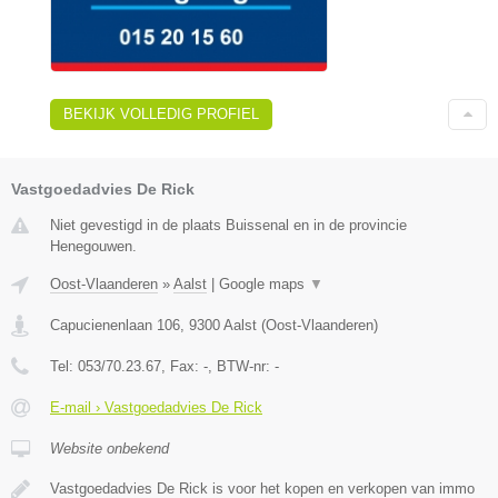
BEKIJK VOLLEDIG PROFIEL
Vastgoedadvies De Rick
Niet gevestigd in de plaats Buissenal en in de provincie
Henegouwen.
Oost-Vlaanderen
»
Aalst
|
Google maps
▼
Capucienenlaan 106
,
9300
Aalst
(
Oost-Vlaanderen
)
Tel:
053/70.23.67
, Fax:
-
, BTW-nr:
-
E-mail › Vastgoedadvies De Rick
Website onbekend
Vastgoedadvies De Rick is voor het kopen en verkopen van immo