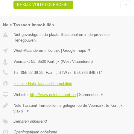
BEKIJK VOLLEDIG PROFIEL
Nele Tassaert Immobiliën
Niet gevestigd in de plaats Buissenal en in de provincie
Henegouwen.
West-Vlaanderen
»
Kortrijk
|
Google maps
▼
Veemarkt 53
,
8500
Kortrijk
(
West-Vlaanderen
)
Tel:
056 32 39 39
, Fax:
-
, BTW-nr:
BE0726.848.714
E-mail › Nele Tassaert Immobiliën
Website:
http://www.neletassaert.be
|
Screenshot
▼
Nele Tassaert Immobiliën is gelegen op de Veemarkt te Kortrijk,
vlakbij
▼
Diensten onbekend
Openingstijden onbekend