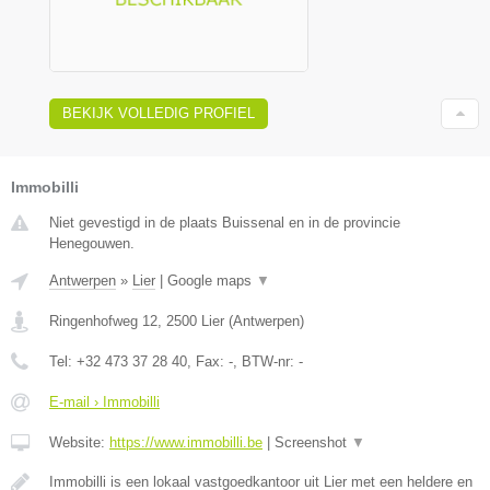
BEKIJK VOLLEDIG PROFIEL
Immobilli
Niet gevestigd in de plaats Buissenal en in de provincie
Henegouwen.
Antwerpen
»
Lier
|
Google maps
▼
Ringenhofweg 12
,
2500
Lier
(
Antwerpen
)
Tel:
+32 473 37 28 40
, Fax:
-
, BTW-nr:
-
E-mail › Immobilli
Website:
https://www.immobilli.be
|
Screenshot
▼
Immobilli is een lokaal vastgoedkantoor uit Lier met een heldere en