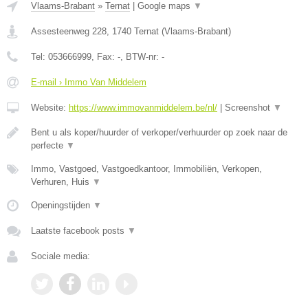
Vlaams-Brabant
»
Ternat
|
Google maps
▼
Assesteenweg 228
,
1740
Ternat
(
Vlaams-Brabant
)
Tel:
053666999
, Fax:
-
, BTW-nr:
-
E-mail › Immo Van Middelem
Website:
https://www.immovanmiddelem.be/nl/
|
Screenshot
▼
Bent u als koper/huurder of verkoper/verhuurder op zoek naar de
perfecte
▼
Immo, Vastgoed, Vastgoedkantoor, Immobiliën, Verkopen,
Verhuren, Huis
▼
Openingstijden
▼
Laatste facebook posts
▼
Sociale media: