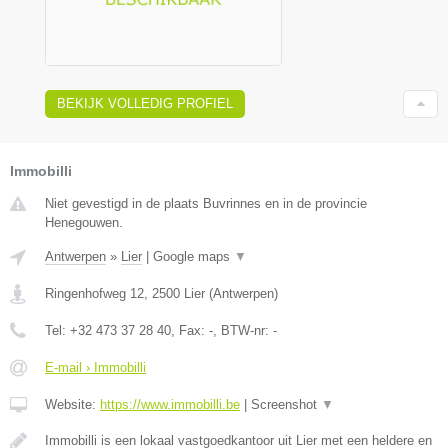
BEKIJK VOLLEDIG PROFIEL
Immobilli
Niet gevestigd in de plaats Buvrinnes en in de provincie
Henegouwen.
Antwerpen
»
Lier
|
Google maps
▼
Ringenhofweg 12
,
2500
Lier
(
Antwerpen
)
Tel:
+32 473 37 28 40
, Fax:
-
, BTW-nr:
-
E-mail › Immobilli
Website:
https://www.immobilli.be
|
Screenshot
▼
Immobilli is een lokaal vastgoedkantoor uit Lier met een heldere en