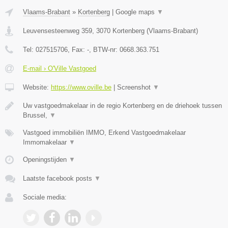
Vlaams-Brabant
»
Kortenberg
|
Google maps
▼
Leuvensesteenweg 359
,
3070
Kortenberg
(
Vlaams-Brabant
)
Tel:
027515706
, Fax:
-
, BTW-nr:
0668.363.751
E-mail › O'Ville Vastgoed
Website:
https://www.oville.be
|
Screenshot
▼
Uw vastgoedmakelaar in de regio Kortenberg en de driehoek tussen
Brussel,
▼
Vastgoed immobiliën IMMO, Erkend Vastgoedmakelaar
Immomakelaar
▼
Openingstijden
▼
Laatste facebook posts
▼
Sociale media: