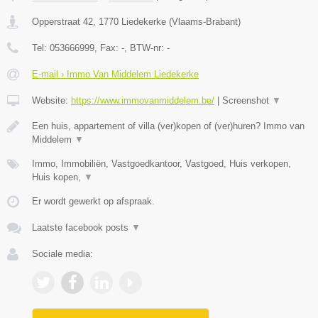
Opperstraat 42
,
1770
Liedekerke
(
Vlaams-Brabant
)
Tel:
053666999
, Fax:
-
, BTW-nr:
-
E-mail › Immo Van Middelem Liedekerke
Website:
https://www.immovanmiddelem.be/
|
Screenshot
▼
Een huis, appartement of villa (ver)kopen of (ver)huren? Immo van
Middelem
▼
Immo, Immobiliën, Vastgoedkantoor, Vastgoed, Huis verkopen,
Huis kopen,
▼
Er wordt gewerkt op afspraak.
Laatste facebook posts
▼
Sociale media: