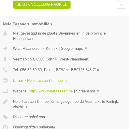
BEKIJK VOLLEDIG PROFIEL
Nele Tassaert Immobiliën
Niet gevestigd in de plaats Buvrinnes en in de provincie
Henegouwen.
West-Vlaanderen
»
Kortrijk
|
Google maps
▼
Veemarkt 53
,
8500
Kortrijk
(
West-Vlaanderen
)
Tel:
056 32 39 39
, Fax:
-
, BTW-nr:
BE0726.848.714
E-mail › Nele Tassaert Immobiliën
Website:
http://www.neletassaert.be
|
Screenshot
▼
Nele Tassaert Immobiliën is gelegen op de Veemarkt te Kortrijk,
vlakbij
▼
Diensten onbekend
Openingstijden onbekend