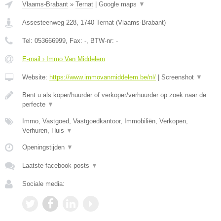
Vlaams-Brabant
»
Ternat
|
Google maps
▼
Assesteenweg 228
,
1740
Ternat
(
Vlaams-Brabant
)
Tel:
053666999
, Fax:
-
, BTW-nr:
-
E-mail › Immo Van Middelem
Website:
https://www.immovanmiddelem.be/nl/
|
Screenshot
▼
Bent u als koper/huurder of verkoper/verhuurder op zoek naar de
perfecte
▼
Immo, Vastgoed, Vastgoedkantoor, Immobiliën, Verkopen,
Verhuren, Huis
▼
Openingstijden
▼
Laatste facebook posts
▼
Sociale media: