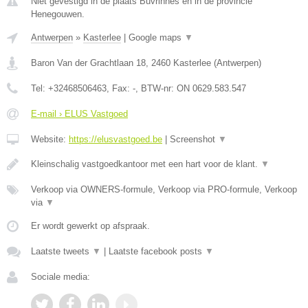
Niet gevestigd in de plaats Buvrinnes en in de provincie
Henegouwen.
Antwerpen
»
Kasterlee
|
Google maps
▼
Baron Van der Grachtlaan 18
,
2460
Kasterlee
(
Antwerpen
)
Tel:
+32468506463
, Fax:
-
, BTW-nr:
ON 0629.583.547
E-mail › ELUS Vastgoed
Website:
https://elusvastgoed.be
|
Screenshot
▼
Kleinschalig vastgoedkantoor met een hart voor de klant.
▼
Verkoop via OWNERS-formule, Verkoop via PRO-formule, Verkoop
via
▼
Er wordt gewerkt op afspraak.
Laatste tweets
▼
|
Laatste facebook posts
▼
Sociale media: