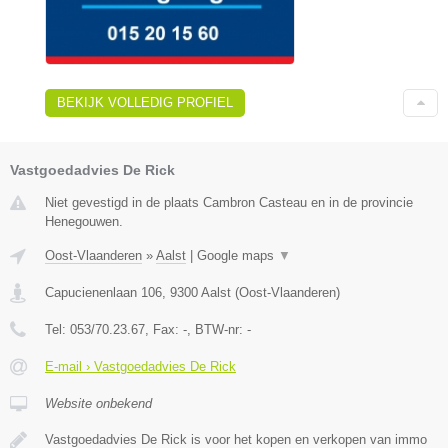
BEKIJK VOLLEDIG PROFIEL
Vastgoedadvies De Rick
Niet gevestigd in de plaats Cambron Casteau en in de provincie
Henegouwen.
Oost-Vlaanderen
»
Aalst
|
Google maps
▼
Capucienenlaan 106
,
9300
Aalst
(
Oost-Vlaanderen
)
Tel:
053/70.23.67
, Fax:
-
, BTW-nr:
-
E-mail › Vastgoedadvies De Rick
Website onbekend
Vastgoedadvies De Rick is voor het kopen en verkopen van immo