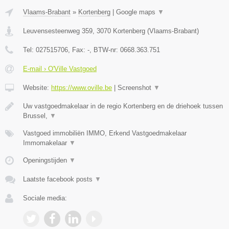
Vlaams-Brabant
»
Kortenberg
|
Google maps
▼
Leuvensesteenweg 359
,
3070
Kortenberg
(
Vlaams-Brabant
)
Tel:
027515706
, Fax:
-
, BTW-nr:
0668.363.751
E-mail › O'Ville Vastgoed
Website:
https://www.oville.be
|
Screenshot
▼
Uw vastgoedmakelaar in de regio Kortenberg en de driehoek tussen
Brussel,
▼
Vastgoed immobiliën IMMO, Erkend Vastgoedmakelaar
Immomakelaar
▼
Openingstijden
▼
Laatste facebook posts
▼
Sociale media: