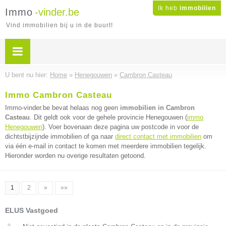
Ik heb
immobilien
Immo
-vinder.be
Vind immobilien bij u in de buurt!
U bent nu hier:
Home
»
Henegouwen
»
Cambron Casteau
Immo Cambron Casteau
Immo-vinder.be bevat helaas nog geen
immobilien in Cambron
Casteau
. Dit geldt ook voor de gehele provincie Henegouwen (
immo
Henegouwen
). Voer bovenaan deze pagina uw postcode in voor de
dichtstbijzijnde immobilien of ga naar
direct contact met immobilien
om
via één e-mail in contact te komen met meerdere immobilien tegelijk.
Hieronder worden nu overige resultaten getoond.
1
2
»
»»
ELUS Vastgoed