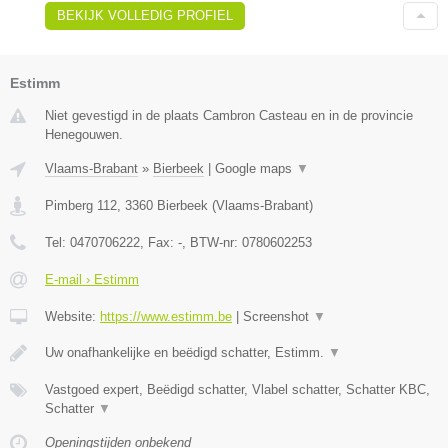
BEKIJK VOLLEDIG PROFIEL
Estimm
Niet gevestigd in de plaats Cambron Casteau en in de provincie
Henegouwen.
Vlaams-Brabant
»
Bierbeek
|
Google maps
▼
Pimberg 112
,
3360
Bierbeek
(
Vlaams-Brabant
)
Tel:
0470706222
, Fax:
-
, BTW-nr:
0780602253
E-mail › Estimm
Website:
https://www.estimm.be
|
Screenshot
▼
Uw onafhankelijke en beëdigd schatter, Estimm.
▼
Vastgoed expert, Beëdigd schatter, Vlabel schatter, Schatter KBC,
Schatter
▼
Openingstijden onbekend