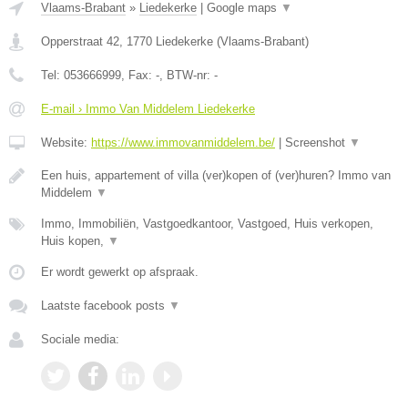
Vlaams-Brabant
»
Liedekerke
|
Google maps
▼
Opperstraat 42
,
1770
Liedekerke
(
Vlaams-Brabant
)
Tel:
053666999
, Fax:
-
, BTW-nr:
-
E-mail › Immo Van Middelem Liedekerke
Website:
https://www.immovanmiddelem.be/
|
Screenshot
▼
Een huis, appartement of villa (ver)kopen of (ver)huren? Immo van
Middelem
▼
Immo, Immobiliën, Vastgoedkantoor, Vastgoed, Huis verkopen,
Huis kopen,
▼
Er wordt gewerkt op afspraak.
Laatste facebook posts
▼
Sociale media: