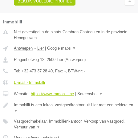
BEKIJK VOLLEDIG PROFIEL
Immobilli
Niet gevestigd in de plaats Cambron Casteau en in de provincie
Henegouwen.
Antwerpen
»
Lier
|
Google maps
▼
Ringenhofweg 12
,
2500
Lier
(
Antwerpen
)
Tel:
+32 473 37 28 40
, Fax:
-
, BTW-nr:
-
E-mail › Immobilli
Website:
https://www.immobilli.be
|
Screenshot
▼
Immobilli is een lokaal vastgoedkantoor uit Lier met een heldere en
▼
Vastgoedmakelaar, Immobiliënkantoor, Verkoop van vastgoed,
Verhuur van
▼
Openingstijden onbekend