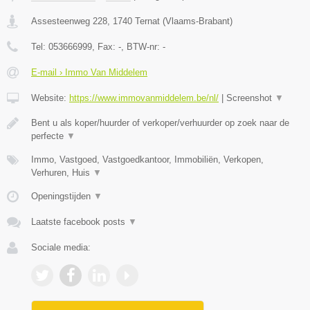
Assesteenweg 228
,
1740
Ternat
(
Vlaams-Brabant
)
Tel:
053666999
, Fax:
-
, BTW-nr:
-
E-mail › Immo Van Middelem
Website:
https://www.immovanmiddelem.be/nl/
|
Screenshot
▼
Bent u als koper/huurder of verkoper/verhuurder op zoek naar de
perfecte
▼
Immo, Vastgoed, Vastgoedkantoor, Immobiliën, Verkopen,
Verhuren, Huis
▼
Openingstijden
▼
Laatste facebook posts
▼
Sociale media: