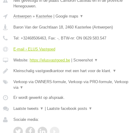
Niet gevestigd in de plaats Cambron Casteau en in de provincie
Henegouwen.
Antwerpen
»
Kasterlee
|
Google maps
▼
Baron Van der Grachtlaan 18
,
2460
Kasterlee
(
Antwerpen
)
Tel:
+32468506463
, Fax:
-
, BTW-nr:
ON 0629.583.547
E-mail › ELUS Vastgoed
Website:
https://elusvastgoed.be
|
Screenshot
▼
Kleinschalig vastgoedkantoor met een hart voor de klant.
▼
Verkoop via OWNERS-formule, Verkoop via PRO-formule, Verkoop
via
▼
Er wordt gewerkt op afspraak.
Laatste tweets
▼
|
Laatste facebook posts
▼
Sociale media: