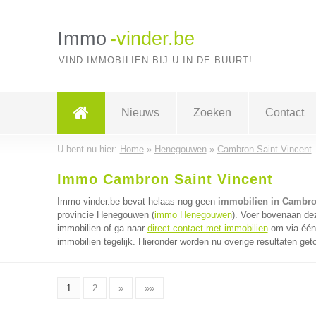
Immo
-vinder.be
VIND IMMOBILIEN BIJ U IN DE BUURT!
Nieuws
Zoeken
Contact
U bent nu hier:
Home
»
Henegouwen
»
Cambron Saint Vincent
Immo Cambron Saint Vincent
Immo-vinder.be bevat helaas nog geen
immobilien in Cambro
provincie Henegouwen (
immo Henegouwen
). Voer bovenaan dez
immobilien of ga naar
direct contact met immobilien
om via één 
immobilien tegelijk. Hieronder worden nu overige resultaten get
1
2
»
»»