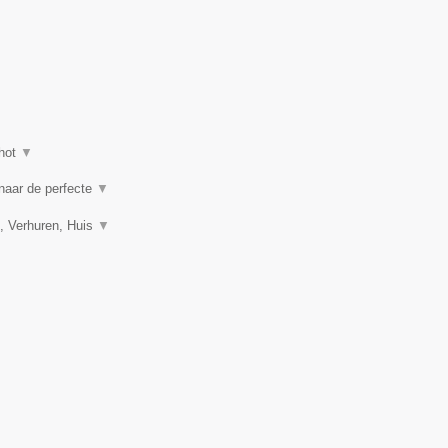
hot
▼
 naar de perfecte
▼
, Verhuren, Huis
▼