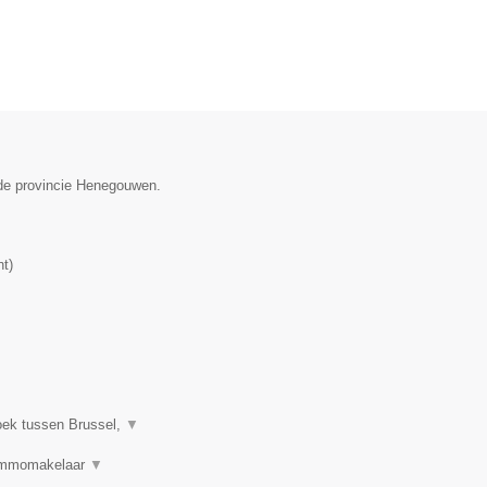
 de provincie Henegouwen.
nt
)
oek tussen Brussel,
▼
 Immomakelaar
▼