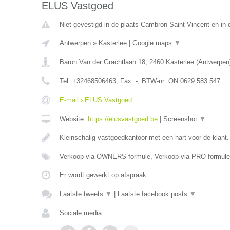
ELUS Vastgoed
Niet gevestigd in de plaats Cambron Saint Vincent en in
Antwerpen
»
Kasterlee
|
Google maps
▼
Baron Van der Grachtlaan 18
,
2460
Kasterlee
(
Antwerpen
Tel:
+32468506463
, Fax:
-
, BTW-nr:
ON 0629.583.547
E-mail › ELUS Vastgoed
Website:
https://elusvastgoed.be
|
Screenshot
▼
Kleinschalig vastgoedkantoor met een hart voor de klant
Verkoop via OWNERS-formule, Verkoop via PRO-formule
Er wordt gewerkt op afspraak.
Laatste tweets
▼
|
Laatste facebook posts
▼
Sociale media: