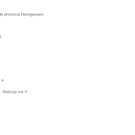
 de provincie Henegouwen.
)
.
▼
, Verkoop via
▼