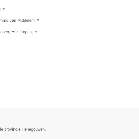
t
▼
n? Immo van Middelem
▼
kopen, Huis kopen,
▼
 de provincie Henegouwen.