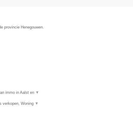
 de provincie Henegouwen.
van immo in Aalst en
▼
is verkopen, Woning
▼