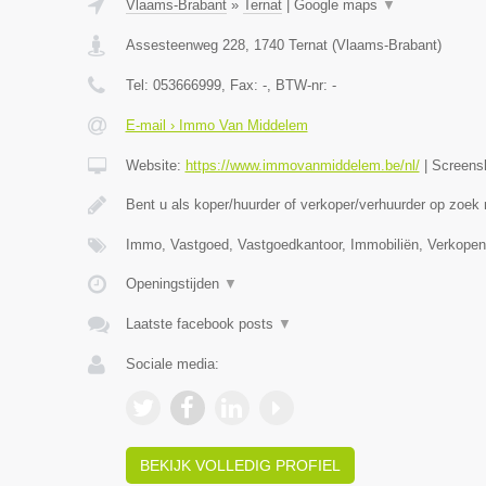
Vlaams-Brabant
»
Ternat
|
Google maps
▼
Assesteenweg 228
,
1740
Ternat
(
Vlaams-Brabant
)
Tel:
053666999
, Fax:
-
, BTW-nr:
-
E-mail › Immo Van Middelem
Website:
https://www.immovanmiddelem.be/nl/
|
Screens
Bent u als koper/huurder of verkoper/verhuurder op zoek
Immo, Vastgoed, Vastgoedkantoor, Immobiliën, Verkopen
Openingstijden
▼
Laatste facebook posts
▼
Sociale media:
BEKIJK VOLLEDIG PROFIEL