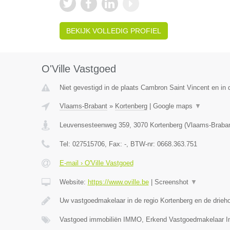
BEKIJK VOLLEDIG PROFIEL
O'Ville Vastgoed
Niet gevestigd in de plaats Cambron Saint Vincent en in
Vlaams-Brabant
»
Kortenberg
|
Google maps
▼
Leuvensesteenweg 359
,
3070
Kortenberg
(
Vlaams-Braba
Tel:
027515706
, Fax:
-
, BTW-nr:
0668.363.751
E-mail › O'Ville Vastgoed
Website:
https://www.oville.be
|
Screenshot
▼
Uw vastgoedmakelaar in de regio Kortenberg en de drieh
Vastgoed immobiliën IMMO, Erkend Vastgoedmakelaar