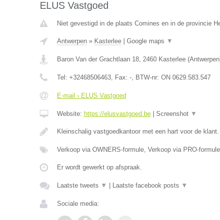
ELUS Vastgoed
Niet gevestigd in de plaats Comines en in de provincie 
Antwerpen
»
Kasterlee
|
Google maps
▼
Baron Van der Grachtlaan 18
,
2460
Kasterlee
(
Antwerpen
Tel:
+32468506463
, Fax:
-
, BTW-nr:
ON 0629.583.547
E-mail › ELUS Vastgoed
Website:
https://elusvastgoed.be
|
Screenshot
▼
Kleinschalig vastgoedkantoor met een hart voor de klant
Verkoop via OWNERS-formule, Verkoop via PRO-formule
Er wordt gewerkt op afspraak.
Laatste tweets
▼
|
Laatste facebook posts
▼
Sociale media: