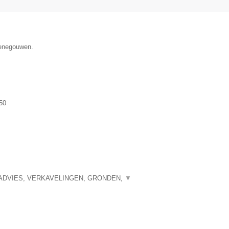
Henegouwen.
50
ADVIES, VERKAVELINGEN, GRONDEN,
▼