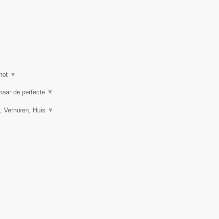
hot
▼
 naar de perfecte
▼
, Verhuren, Huis
▼