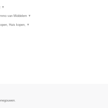
t
▼
n? Immo van Middelem
▼
kopen, Huis kopen,
▼
Henegouwen.