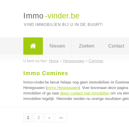
Immo
-vinder.be
VIND IMMOBILIEN BIJ U IN DE BUURT!
Nieuws
Zoeken
Contact
U bent nu hier:
Home
»
Henegouwen
»
Comines
Immo Comines
Immo-vinder.be bevat helaas nog geen
immobilien in Comine
Henegouwen (
immo Henegouwen
). Voer bovenaan deze pagina 
immobilien of ga naar
direct contact met immobilien
om via één 
immobilien tegelijk. Hieronder worden nu overige resultaten get
1
2
»
»»