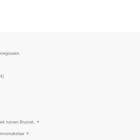
Henegouwen.
nt
)
oek tussen Brussel,
▼
 Immomakelaar
▼