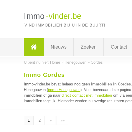
Immo
-vinder.be
VIND IMMOBILIEN BIJ U IN DE BUURT!
Nieuws
Zoeken
Contact
U bent nu hier:
Home
»
Henegouwen
»
Cordes
Immo Cordes
Immo-vinder.be bevat helaas nog geen
immobilien in Cordes
Henegouwen (
immo Henegouwen
). Voer bovenaan deze pagina 
immobilien of ga naar
direct contact met immobilien
om via één 
immobilien tegelijk. Hieronder worden nu overige resultaten get
1
2
»
»»