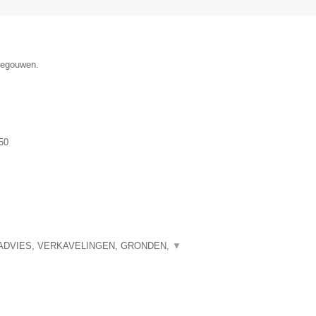
enegouwen.
50
ADVIES, VERKAVELINGEN, GRONDEN,
▼