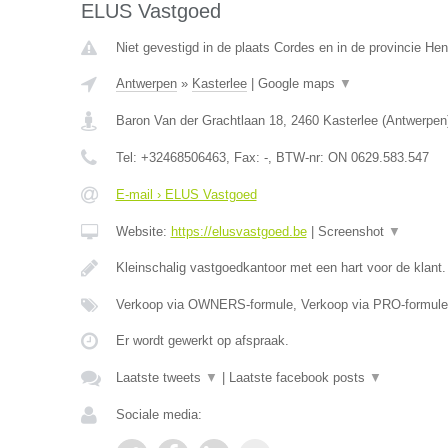
ELUS Vastgoed
Niet gevestigd in de plaats Cordes en in de provincie H
Antwerpen
»
Kasterlee
|
Google maps
▼
Baron Van der Grachtlaan 18
,
2460
Kasterlee
(
Antwerpen
Tel:
+32468506463
, Fax:
-
, BTW-nr:
ON 0629.583.547
E-mail › ELUS Vastgoed
Website:
https://elusvastgoed.be
|
Screenshot
▼
Kleinschalig vastgoedkantoor met een hart voor de klant
Verkoop via OWNERS-formule, Verkoop via PRO-formule
Er wordt gewerkt op afspraak.
Laatste tweets
▼
|
Laatste facebook posts
▼
Sociale media: