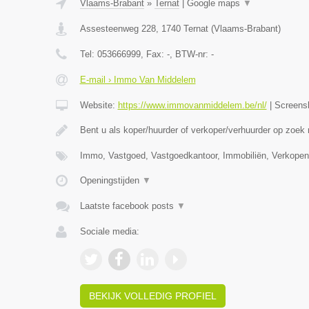
Vlaams-Brabant
»
Ternat
|
Google maps
▼
Assesteenweg 228
,
1740
Ternat
(
Vlaams-Brabant
)
Tel:
053666999
, Fax:
-
, BTW-nr:
-
E-mail › Immo Van Middelem
Website:
https://www.immovanmiddelem.be/nl/
|
Screens
Bent u als koper/huurder of verkoper/verhuurder op zoek
Immo, Vastgoed, Vastgoedkantoor, Immobiliën, Verkopen
Openingstijden
▼
Laatste facebook posts
▼
Sociale media:
BEKIJK VOLLEDIG PROFIEL