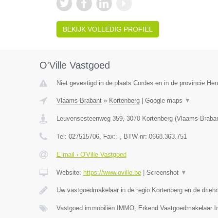
BEKIJK VOLLEDIG PROFIEL
O'Ville Vastgoed
Niet gevestigd in de plaats Cordes en in de provincie H
Vlaams-Brabant
»
Kortenberg
|
Google maps
▼
Leuvensesteenweg 359
,
3070
Kortenberg
(
Vlaams-Braba
Tel:
027515706
, Fax:
-
, BTW-nr:
0668.363.751
E-mail › O'Ville Vastgoed
Website:
https://www.oville.be
|
Screenshot
▼
Uw vastgoedmakelaar in de regio Kortenberg en de drieh
Vastgoed immobiliën IMMO, Erkend Vastgoedmakelaar