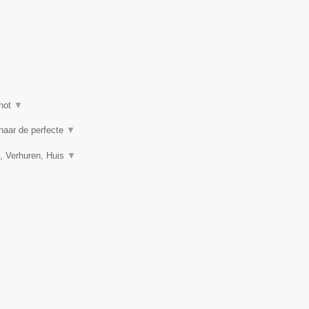
hot
▼
 naar de perfecte
▼
, Verhuren, Huis
▼