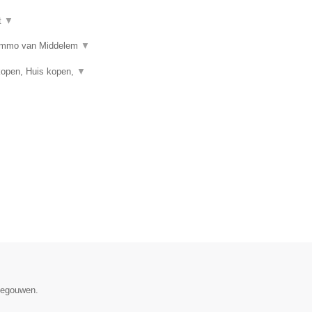
t
▼
n? Immo van Middelem
▼
kopen, Huis kopen,
▼
enegouwen.