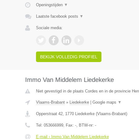
Openingstijden
▼
Laatste facebook posts
▼
Sociale media:
BEKIJK VOLLEDIG PROFIEL
Immo Van Middelem Liedekerke
Niet gevestigd in de plaats Cordes en in de provincie H
Vlaams-Brabant
»
Liedekerke
|
Google maps
▼
Opperstraat 42
,
1770
Liedekerke
(
Vlaams-Brabant
)
Tel:
053666999
, Fax:
-
, BTW-nr:
-
E-mail › Immo Van Middelem Liedekerke