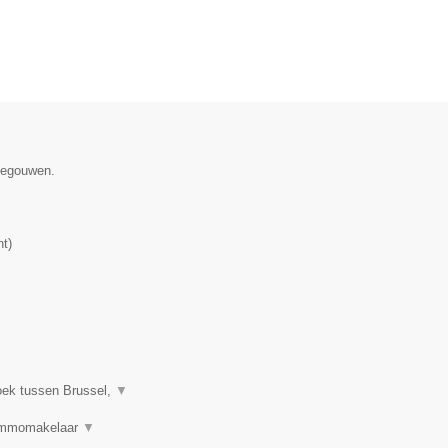
enegouwen.
nt
)
oek tussen Brussel,
▼
 Immomakelaar
▼