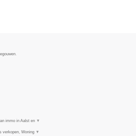
enegouwen.
van immo in Aalst en
▼
is verkopen, Woning
▼