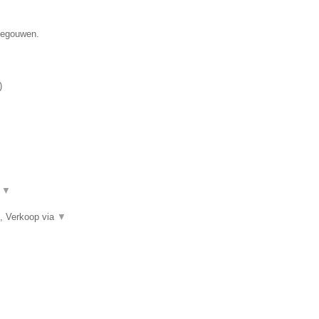
enegouwen.
)
.
▼
, Verkoop via
▼