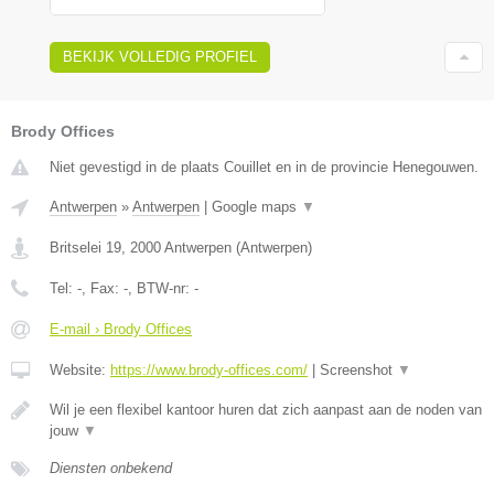
BEKIJK VOLLEDIG PROFIEL
Brody Offices
Niet gevestigd in de plaats Couillet en in de provincie Henegouwen.
Antwerpen
»
Antwerpen
|
Google maps
▼
Britselei 19
,
2000
Antwerpen
(
Antwerpen
)
Tel:
-
, Fax:
-
, BTW-nr:
-
E-mail › Brody Offices
Website:
https://www.brody-offices.com/
|
Screenshot
▼
Wil je een flexibel kantoor huren dat zich aanpast aan de noden van
jouw
▼
Diensten onbekend