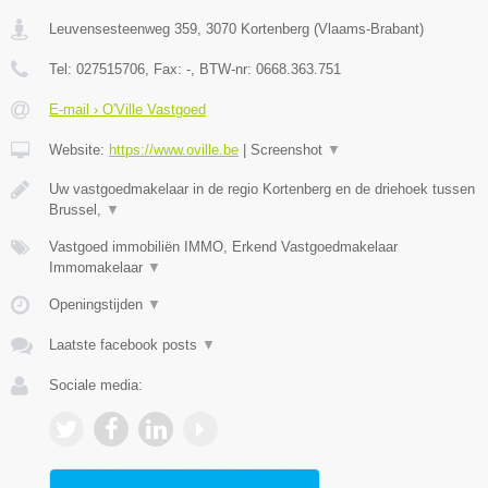
Leuvensesteenweg 359
,
3070
Kortenberg
(
Vlaams-Brabant
)
Tel:
027515706
, Fax:
-
, BTW-nr:
0668.363.751
E-mail › O'Ville Vastgoed
Website:
https://www.oville.be
|
Screenshot
▼
Uw vastgoedmakelaar in de regio Kortenberg en de driehoek tussen
Brussel,
▼
Vastgoed immobiliën IMMO, Erkend Vastgoedmakelaar
Immomakelaar
▼
Openingstijden
▼
Laatste facebook posts
▼
Sociale media: