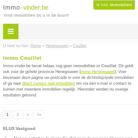
Ik heb
immobilien
Immo
-vinder.be
Vind immobilien bij u in de buurt!
U bent nu hier:
Home
»
Henegouwen
»
Couillet
Immo Couillet
Immo-vinder.be bevat helaas nog geen
immobilien in Couillet
. Dit geldt
ook voor de gehele provincie Henegouwen (
immo Henegouwen
). Voer
bovenaan deze pagina uw postcode in voor de dichtstbijzijnde immobilien
of ga naar
direct contact met immobilien
om via één e-mail in contact te
komen met meerdere immobilien tegelijk. Hieronder worden nu overige
resultaten getoond.
1
2
»
»»
ELUS Vastgoed