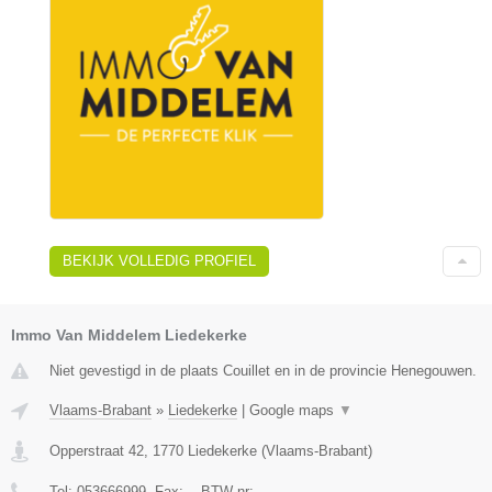
BEKIJK VOLLEDIG PROFIEL
Immo Van Middelem Liedekerke
Niet gevestigd in de plaats Couillet en in de provincie Henegouwen.
Vlaams-Brabant
»
Liedekerke
|
Google maps
▼
Opperstraat 42
,
1770
Liedekerke
(
Vlaams-Brabant
)
Tel:
053666999
, Fax:
-
, BTW-nr:
-