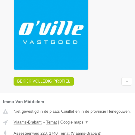
BEKIJK VOLLEDIG PROFIEL
Immo Van Middelem
Niet gevestigd in de plaats Couillet en in de provincie Henegouwen.
Vlaams-Brabant
»
Ternat
|
Google maps
▼
Assesteenweg 228
,
1740
Ternat
(
Vlaams-Brabant
)