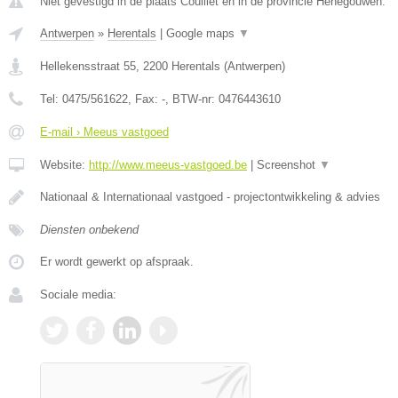
Niet gevestigd in de plaats Couillet en in de provincie Henegouwen.
Antwerpen
»
Herentals
|
Google maps
▼
Hellekensstraat 55
,
2200
Herentals
(
Antwerpen
)
Tel:
0475/561622
, Fax:
-
, BTW-nr:
0476443610
E-mail › Meeus vastgoed
Website:
http://www.meeus-vastgoed.be
|
Screenshot
▼
Nationaal & Internationaal vastgoed - projectontwikkeling & advies
Diensten onbekend
Er wordt gewerkt op afspraak.
Sociale media: