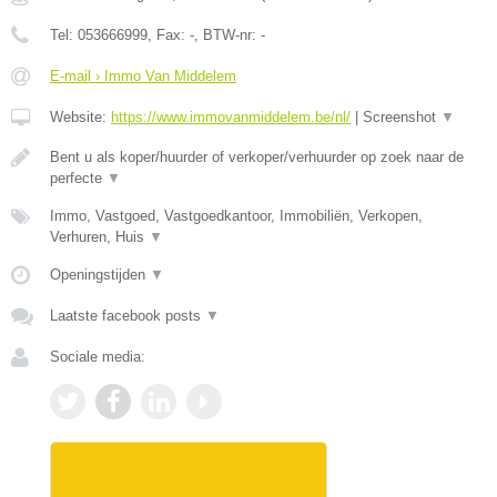
Tel:
053666999
, Fax:
-
, BTW-nr:
-
E-mail › Immo Van Middelem
Website:
https://www.immovanmiddelem.be/nl/
|
Screenshot
▼
Bent u als koper/huurder of verkoper/verhuurder op zoek naar de
perfecte
▼
Immo, Vastgoed, Vastgoedkantoor, Immobiliën, Verkopen,
Verhuren, Huis
▼
Openingstijden
▼
Laatste facebook posts
▼
Sociale media: