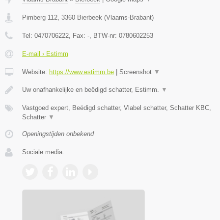
Pimberg 112
,
3360
Bierbeek
(
Vlaams-Brabant
)
Tel:
0470706222
, Fax:
-
, BTW-nr:
0780602253
E-mail › Estimm
Website:
https://www.estimm.be
|
Screenshot
▼
Uw onafhankelijke en beëdigd schatter, Estimm.
▼
Vastgoed expert, Beëdigd schatter, Vlabel schatter, Schatter KBC,
Schatter
▼
Openingstijden onbekend
Sociale media: