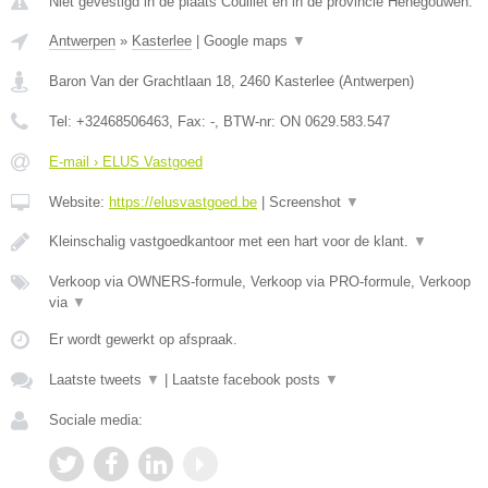
Niet gevestigd in de plaats Couillet en in de provincie Henegouwen.
Antwerpen
»
Kasterlee
|
Google maps
▼
Baron Van der Grachtlaan 18
,
2460
Kasterlee
(
Antwerpen
)
Tel:
+32468506463
, Fax:
-
, BTW-nr:
ON 0629.583.547
E-mail › ELUS Vastgoed
Website:
https://elusvastgoed.be
|
Screenshot
▼
Kleinschalig vastgoedkantoor met een hart voor de klant.
▼
Verkoop via OWNERS-formule, Verkoop via PRO-formule, Verkoop
via
▼
Er wordt gewerkt op afspraak.
Laatste tweets
▼
|
Laatste facebook posts
▼
Sociale media: