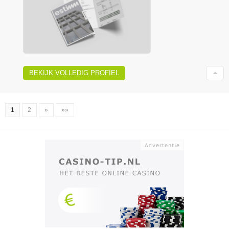
BEKIJK VOLLEDIG PROFIEL
1
2
»
»»