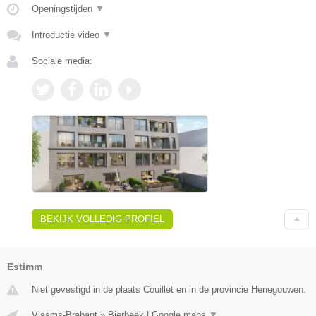
Openingstijden
▼
Introductie video
▼
Sociale media:
BEKIJK VOLLEDIG PROFIEL
Estimm
Niet gevestigd in de plaats Couillet en in de provincie Henegouwen.
Vlaams-Brabant
»
Bierbeek
|
Google maps
▼