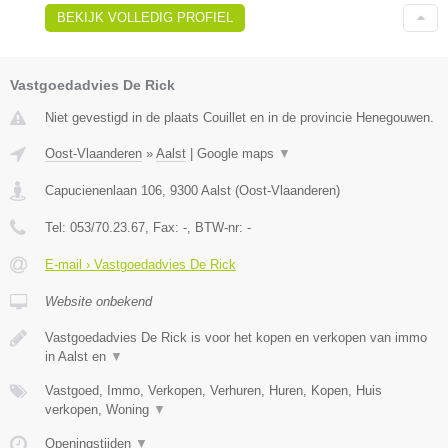
BEKIJK VOLLEDIG PROFIEL
Vastgoedadvies De Rick
Niet gevestigd in de plaats Couillet en in de provincie Henegouwen.
Oost-Vlaanderen
»
Aalst
|
Google maps
▼
Capucienenlaan 106
,
9300
Aalst
(
Oost-Vlaanderen
)
Tel:
053/70.23.67
, Fax:
-
, BTW-nr:
-
E-mail › Vastgoedadvies De Rick
Website onbekend
Vastgoedadvies De Rick is voor het kopen en verkopen van immo
in Aalst en
▼
Vastgoed, Immo, Verkopen, Verhuren, Huren, Kopen, Huis
verkopen, Woning
▼
Openingstijden
▼