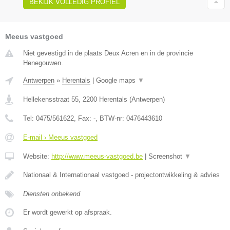
BEKIJK VOLLEDIG PROFIEL
Meeus vastgoed
Niet gevestigd in de plaats Deux Acren en in de provincie
Henegouwen.
Antwerpen
»
Herentals
|
Google maps
▼
Hellekensstraat 55
,
2200
Herentals
(
Antwerpen
)
Tel:
0475/561622
, Fax:
-
, BTW-nr:
0476443610
E-mail › Meeus vastgoed
Website:
http://www.meeus-vastgoed.be
|
Screenshot
▼
Nationaal & Internationaal vastgoed - projectontwikkeling & advies
Diensten onbekend
Er wordt gewerkt op afspraak.