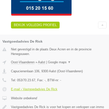
BEKIJK VOLLEDIG PROFIEL
Vastgoedadvies De Rick
Niet gevestigd in de plaats Deux Acren en in de provincie
Henegouwen.
Oost-Vlaanderen
»
Aalst
|
Google maps
▼
Capucienenlaan 106
,
9300
Aalst
(
Oost-Vlaanderen
)
Tel:
053/70.23.67
, Fax:
-
, BTW-nr:
-
E-mail › Vastgoedadvies De Rick
Website onbekend
Vastgoedadvies De Rick is voor het kopen en verkopen van immo