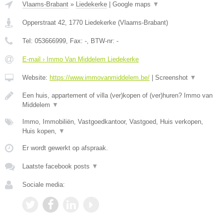
Vlaams-Brabant
»
Liedekerke
|
Google maps
▼
Opperstraat 42
,
1770
Liedekerke
(
Vlaams-Brabant
)
Tel:
053666999
, Fax:
-
, BTW-nr:
-
E-mail › Immo Van Middelem Liedekerke
Website:
https://www.immovanmiddelem.be/
|
Screenshot
▼
Een huis, appartement of villa (ver)kopen of (ver)huren? Immo van
Middelem
▼
Immo, Immobiliën, Vastgoedkantoor, Vastgoed, Huis verkopen,
Huis kopen,
▼
Er wordt gewerkt op afspraak.
Laatste facebook posts
▼
Sociale media: