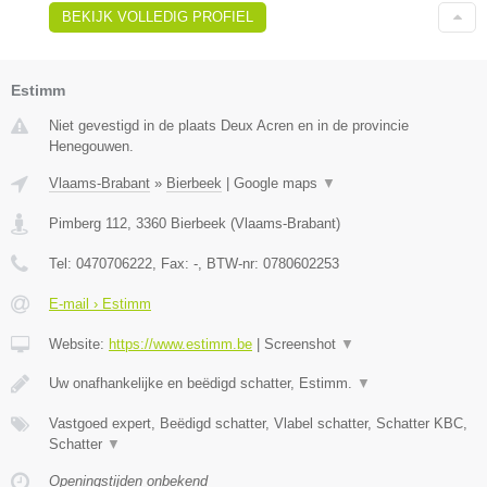
BEKIJK VOLLEDIG PROFIEL
Estimm
Niet gevestigd in de plaats Deux Acren en in de provincie
Henegouwen.
Vlaams-Brabant
»
Bierbeek
|
Google maps
▼
Pimberg 112
,
3360
Bierbeek
(
Vlaams-Brabant
)
Tel:
0470706222
, Fax:
-
, BTW-nr:
0780602253
E-mail › Estimm
Website:
https://www.estimm.be
|
Screenshot
▼
Uw onafhankelijke en beëdigd schatter, Estimm.
▼
Vastgoed expert, Beëdigd schatter, Vlabel schatter, Schatter KBC,
Schatter
▼
Openingstijden onbekend