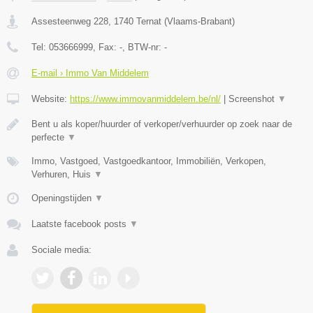
Assesteenweg 228
,
1740
Ternat
(
Vlaams-Brabant
)
Tel:
053666999
, Fax:
-
, BTW-nr:
-
E-mail › Immo Van Middelem
Website:
https://www.immovanmiddelem.be/nl/
|
Screenshot
▼
Bent u als koper/huurder of verkoper/verhuurder op zoek naar de
perfecte
▼
Immo, Vastgoed, Vastgoedkantoor, Immobiliën, Verkopen,
Verhuren, Huis
▼
Openingstijden
▼
Laatste facebook posts
▼
Sociale media: