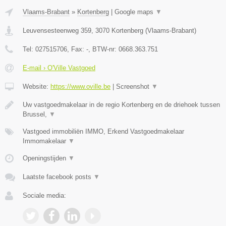
Vlaams-Brabant
»
Kortenberg
|
Google maps
▼
Leuvensesteenweg 359
,
3070
Kortenberg
(
Vlaams-Brabant
)
Tel:
027515706
, Fax:
-
, BTW-nr:
0668.363.751
E-mail › O'Ville Vastgoed
Website:
https://www.oville.be
|
Screenshot
▼
Uw vastgoedmakelaar in de regio Kortenberg en de driehoek tussen
Brussel,
▼
Vastgoed immobiliën IMMO, Erkend Vastgoedmakelaar
Immomakelaar
▼
Openingstijden
▼
Laatste facebook posts
▼
Sociale media: