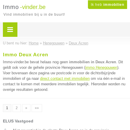
Ik heb
immobilien
Immo
-vinder.be
Vind immobilien bij u in de buurt!
U bent nu hier:
Home
»
Henegouwen
»
Deux Acren
Immo Deux Acren
Immo-vinder.be bevat helaas nog geen
immobilien in Deux Acren
. Dit
geldt ook voor de gehele provincie Henegouwen (
immo Henegouwen
).
Voer bovenaan deze pagina uw postcode in voor de dichtstbijzijnde
immobilien of ga naar
direct contact met immobilien
om via één e-mail in
contact te komen met meerdere immobilien tegelijk. Hieronder worden nu
overige resultaten getoond.
1
2
»
»»
ELUS Vastgoed