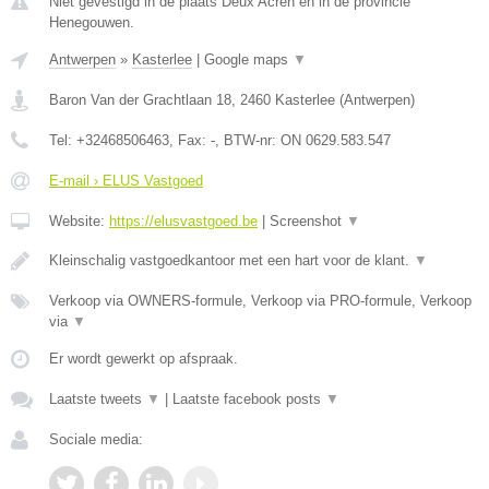
Niet gevestigd in de plaats Deux Acren en in de provincie
Henegouwen.
Antwerpen
»
Kasterlee
|
Google maps
▼
Baron Van der Grachtlaan 18
,
2460
Kasterlee
(
Antwerpen
)
Tel:
+32468506463
, Fax:
-
, BTW-nr:
ON 0629.583.547
E-mail › ELUS Vastgoed
Website:
https://elusvastgoed.be
|
Screenshot
▼
Kleinschalig vastgoedkantoor met een hart voor de klant.
▼
Verkoop via OWNERS-formule, Verkoop via PRO-formule, Verkoop
via
▼
Er wordt gewerkt op afspraak.
Laatste tweets
▼
|
Laatste facebook posts
▼
Sociale media: