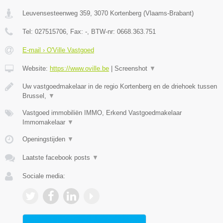
Leuvensesteenweg 359
,
3070
Kortenberg
(
Vlaams-Brabant
)
Tel:
027515706
, Fax:
-
, BTW-nr:
0668.363.751
E-mail › O'Ville Vastgoed
Website:
https://www.oville.be
|
Screenshot
▼
Uw vastgoedmakelaar in de regio Kortenberg en de driehoek tussen
Brussel,
▼
Vastgoed immobiliën IMMO, Erkend Vastgoedmakelaar
Immomakelaar
▼
Openingstijden
▼
Laatste facebook posts
▼
Sociale media: