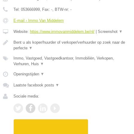
Tel:
053666999
, Fax:
-
, BTW-nr:
-
E-mail › Immo Van Middelem
Website:
https://www.immovanmiddelem.be/nl/
|
Screenshot
▼
Bent u als koper/huurder of verkoper/verhuurder op zoek naar de
perfecte
▼
Immo, Vastgoed, Vastgoedkantoor, Immobiliën, Verkopen,
Verhuren, Huis
▼
Openingstijden
▼
Laatste facebook posts
▼
Sociale media: