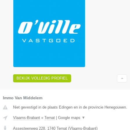
BEKIJK VOLLEDIG PROFIEL
Immo Van Middelem
Niet gevestigd in de plaats Edingen en in de provincie Henegouwen.
Vlaams-Brabant
»
Ternat
|
Google maps
▼
Assesteenweg 228
,
1740
Ternat
(
Vlaams-Brabant
)