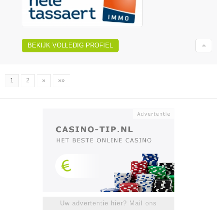
BEKIJK VOLLEDIG PROFIEL
1
2
»
»»
Uw advertentie hier? Mail ons