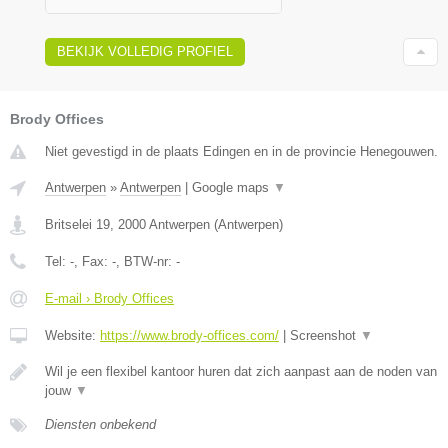
BEKIJK VOLLEDIG PROFIEL
Brody Offices
Niet gevestigd in de plaats Edingen en in de provincie Henegouwen.
Antwerpen
»
Antwerpen
|
Google maps
▼
Britselei 19
,
2000
Antwerpen
(
Antwerpen
)
Tel:
-
, Fax:
-
, BTW-nr:
-
E-mail › Brody Offices
Website:
https://www.brody-offices.com/
|
Screenshot
▼
Wil je een flexibel kantoor huren dat zich aanpast aan de noden van
jouw
▼
Diensten onbekend