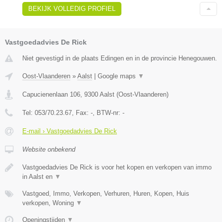
BEKIJK VOLLEDIG PROFIEL
Vastgoedadvies De Rick
Niet gevestigd in de plaats Edingen en in de provincie Henegouwen.
Oost-Vlaanderen
»
Aalst
|
Google maps
▼
Capucienenlaan 106
,
9300
Aalst
(
Oost-Vlaanderen
)
Tel:
053/70.23.67
, Fax:
-
, BTW-nr:
-
E-mail › Vastgoedadvies De Rick
Website onbekend
Vastgoedadvies De Rick is voor het kopen en verkopen van immo
in Aalst en
▼
Vastgoed, Immo, Verkopen, Verhuren, Huren, Kopen, Huis
verkopen, Woning
▼
Openingstijden
▼