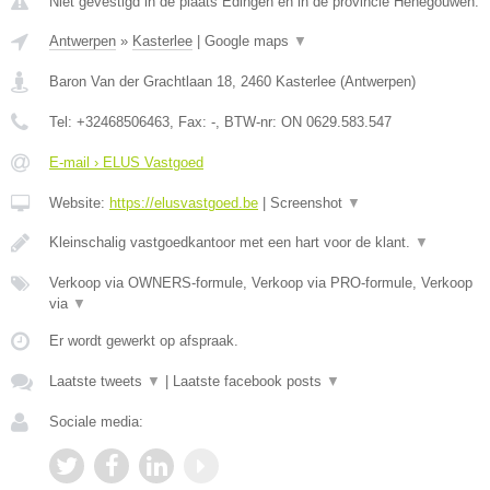
Niet gevestigd in de plaats Edingen en in de provincie Henegouwen.
Antwerpen
»
Kasterlee
|
Google maps
▼
Baron Van der Grachtlaan 18
,
2460
Kasterlee
(
Antwerpen
)
Tel:
+32468506463
, Fax:
-
, BTW-nr:
ON 0629.583.547
E-mail › ELUS Vastgoed
Website:
https://elusvastgoed.be
|
Screenshot
▼
Kleinschalig vastgoedkantoor met een hart voor de klant.
▼
Verkoop via OWNERS-formule, Verkoop via PRO-formule, Verkoop
via
▼
Er wordt gewerkt op afspraak.
Laatste tweets
▼
|
Laatste facebook posts
▼
Sociale media: