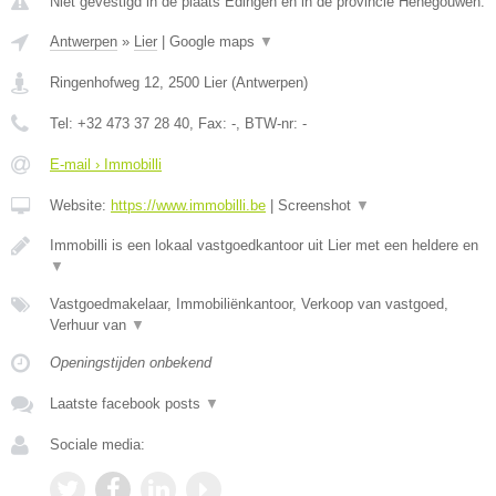
Niet gevestigd in de plaats Edingen en in de provincie Henegouwen.
Antwerpen
»
Lier
|
Google maps
▼
Ringenhofweg 12
,
2500
Lier
(
Antwerpen
)
Tel:
+32 473 37 28 40
, Fax:
-
, BTW-nr:
-
E-mail › Immobilli
Website:
https://www.immobilli.be
|
Screenshot
▼
Immobilli is een lokaal vastgoedkantoor uit Lier met een heldere en
▼
Vastgoedmakelaar, Immobiliënkantoor, Verkoop van vastgoed,
Verhuur van
▼
Openingstijden onbekend
Laatste facebook posts
▼
Sociale media: