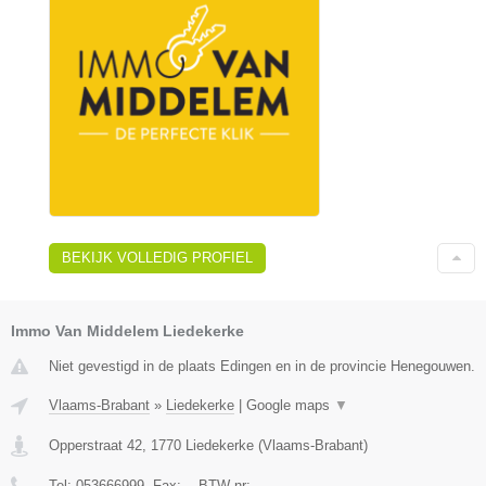
BEKIJK VOLLEDIG PROFIEL
Immo Van Middelem Liedekerke
Niet gevestigd in de plaats Edingen en in de provincie Henegouwen.
Vlaams-Brabant
»
Liedekerke
|
Google maps
▼
Opperstraat 42
,
1770
Liedekerke
(
Vlaams-Brabant
)
Tel:
053666999
, Fax:
-
, BTW-nr:
-