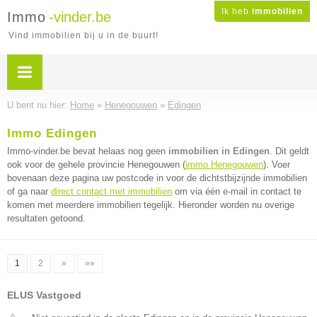
Ik heb
immobilien
Immo
-vinder.be
Vind immobilien bij u in de buurt!
U bent nu hier:
Home
»
Henegouwen
»
Edingen
Immo Edingen
Immo-vinder.be bevat helaas nog geen
immobilien in Edingen
. Dit geldt
ook voor de gehele provincie Henegouwen (
immo Henegouwen
). Voer
bovenaan deze pagina uw postcode in voor de dichtstbijzijnde immobilien
of ga naar
direct contact met immobilien
om via één e-mail in contact te
komen met meerdere immobilien tegelijk. Hieronder worden nu overige
resultaten getoond.
1
2
»
»»
ELUS Vastgoed