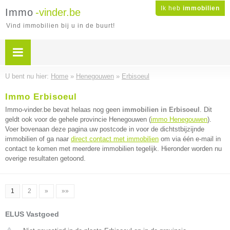
Ik heb
immobilien
Immo
-vinder.be
Vind immobilien bij u in de buurt!
U bent nu hier:
Home
»
Henegouwen
»
Erbisoeul
Immo Erbisoeul
Immo-vinder.be bevat helaas nog geen
immobilien in Erbisoeul
. Dit
geldt ook voor de gehele provincie Henegouwen (
immo Henegouwen
).
Voer bovenaan deze pagina uw postcode in voor de dichtstbijzijnde
immobilien of ga naar
direct contact met immobilien
om via één e-mail in
contact te komen met meerdere immobilien tegelijk. Hieronder worden nu
overige resultaten getoond.
1
2
»
»»
ELUS Vastgoed