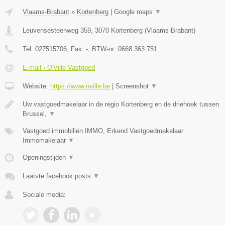
Vlaams-Brabant
»
Kortenberg
|
Google maps
▼
Leuvensesteenweg 359
,
3070
Kortenberg
(
Vlaams-Brabant
)
Tel:
027515706
, Fax:
-
, BTW-nr:
0668.363.751
E-mail › O'Ville Vastgoed
Website:
https://www.oville.be
|
Screenshot
▼
Uw vastgoedmakelaar in de regio Kortenberg en de driehoek tussen
Brussel,
▼
Vastgoed immobiliën IMMO, Erkend Vastgoedmakelaar
Immomakelaar
▼
Openingstijden
▼
Laatste facebook posts
▼
Sociale media: