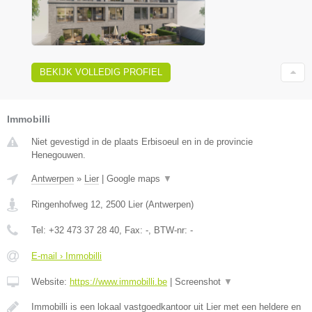
BEKIJK VOLLEDIG PROFIEL
Immobilli
Niet gevestigd in de plaats Erbisoeul en in de provincie
Henegouwen.
Antwerpen
»
Lier
|
Google maps
▼
Ringenhofweg 12
,
2500
Lier
(
Antwerpen
)
Tel:
+32 473 37 28 40
, Fax:
-
, BTW-nr:
-
E-mail › Immobilli
Website:
https://www.immobilli.be
|
Screenshot
▼
Immobilli is een lokaal vastgoedkantoor uit Lier met een heldere en