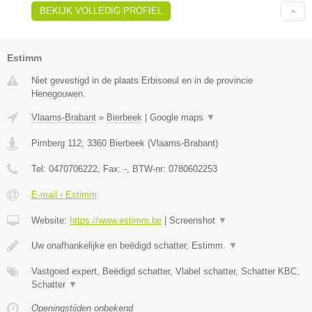
BEKIJK VOLLEDIG PROFIEL
Estimm
Niet gevestigd in de plaats Erbisoeul en in de provincie
Henegouwen.
Vlaams-Brabant
»
Bierbeek
|
Google maps
▼
Pimberg 112
,
3360
Bierbeek
(
Vlaams-Brabant
)
Tel:
0470706222
, Fax:
-
, BTW-nr:
0780602253
E-mail › Estimm
Website:
https://www.estimm.be
|
Screenshot
▼
Uw onafhankelijke en beëdigd schatter, Estimm.
▼
Vastgoed expert, Beëdigd schatter, Vlabel schatter, Schatter KBC,
Schatter
▼
Openingstijden onbekend