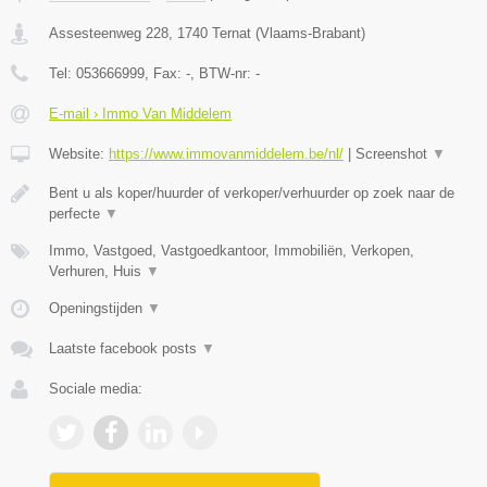
Assesteenweg 228
,
1740
Ternat
(
Vlaams-Brabant
)
Tel:
053666999
, Fax:
-
, BTW-nr:
-
E-mail › Immo Van Middelem
Website:
https://www.immovanmiddelem.be/nl/
|
Screenshot
▼
Bent u als koper/huurder of verkoper/verhuurder op zoek naar de
perfecte
▼
Immo, Vastgoed, Vastgoedkantoor, Immobiliën, Verkopen,
Verhuren, Huis
▼
Openingstijden
▼
Laatste facebook posts
▼
Sociale media: