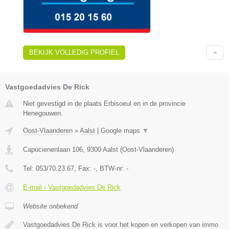
BEKIJK VOLLEDIG PROFIEL
Vastgoedadvies De Rick
Niet gevestigd in de plaats Erbisoeul en in de provincie
Henegouwen.
Oost-Vlaanderen
»
Aalst
|
Google maps
▼
Capucienenlaan 106
,
9300
Aalst
(
Oost-Vlaanderen
)
Tel:
053/70.23.67
, Fax:
-
, BTW-nr:
-
E-mail › Vastgoedadvies De Rick
Website onbekend
Vastgoedadvies De Rick is voor het kopen en verkopen van immo