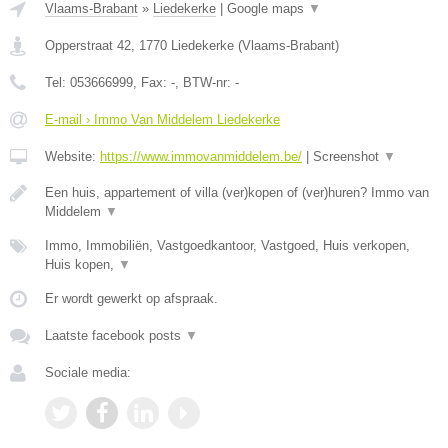
Vlaams-Brabant
»
Liedekerke
|
Google maps
▼
Opperstraat 42
,
1770
Liedekerke
(
Vlaams-Brabant
)
Tel:
053666999
, Fax:
-
, BTW-nr:
-
E-mail › Immo Van Middelem Liedekerke
Website:
https://www.immovanmiddelem.be/
|
Screenshot
▼
Een huis, appartement of villa (ver)kopen of (ver)huren? Immo van
Middelem
▼
Immo, Immobiliën, Vastgoedkantoor, Vastgoed, Huis verkopen,
Huis kopen,
▼
Er wordt gewerkt op afspraak.
Laatste facebook posts
▼
Sociale media: