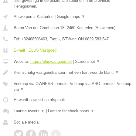
Niet gevestigd in de plaats Erbisoeul en in de provincie
Henegouwen.
Antwerpen
»
Kasterlee
|
Google maps
▼
Baron Van der Grachtlaan 18
,
2460
Kasterlee
(
Antwerpen
)
Tel:
+32468506463
, Fax:
-
, BTW-nr:
ON 0629.583.547
E-mail › ELUS Vastgoed
Website:
https://elusvastgoed.be
|
Screenshot
▼
Kleinschalig vastgoedkantoor met een hart voor de klant.
▼
Verkoop via OWNERS-formule, Verkoop via PRO-formule, Verkoop
via
▼
Er wordt gewerkt op afspraak.
Laatste tweets
▼
|
Laatste facebook posts
▼
Sociale media: