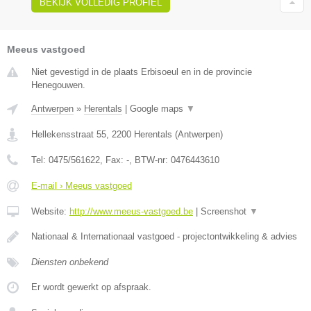
BEKIJK VOLLEDIG PROFIEL
Meeus vastgoed
Niet gevestigd in de plaats Erbisoeul en in de provincie
Henegouwen.
Antwerpen
»
Herentals
|
Google maps
▼
Hellekensstraat 55
,
2200
Herentals
(
Antwerpen
)
Tel:
0475/561622
, Fax:
-
, BTW-nr:
0476443610
E-mail › Meeus vastgoed
Website:
http://www.meeus-vastgoed.be
|
Screenshot
▼
Nationaal & Internationaal vastgoed - projectontwikkeling & advies
Diensten onbekend
Er wordt gewerkt op afspraak.