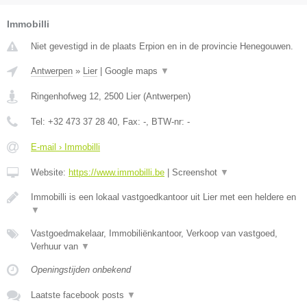
Immobilli
Niet gevestigd in de plaats Erpion en in de provincie Henegouwen.
Antwerpen
»
Lier
|
Google maps
▼
Ringenhofweg 12
,
2500
Lier
(
Antwerpen
)
Tel:
+32 473 37 28 40
, Fax:
-
, BTW-nr:
-
E-mail › Immobilli
Website:
https://www.immobilli.be
|
Screenshot
▼
Immobilli is een lokaal vastgoedkantoor uit Lier met een heldere en
▼
Vastgoedmakelaar, Immobiliënkantoor, Verkoop van vastgoed,
Verhuur van
▼
Openingstijden onbekend
Laatste facebook posts
▼