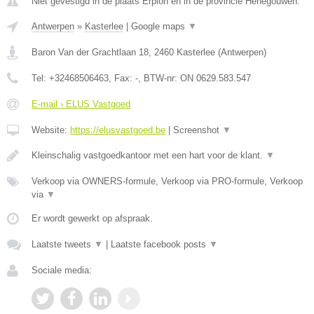
Niet gevestigd in de plaats Erpion en in de provincie Henegouwen.
Antwerpen
»
Kasterlee
|
Google maps
▼
Baron Van der Grachtlaan 18
,
2460
Kasterlee
(
Antwerpen
)
Tel:
+32468506463
, Fax:
-
, BTW-nr:
ON 0629.583.547
E-mail › ELUS Vastgoed
Website:
https://elusvastgoed.be
|
Screenshot
▼
Kleinschalig vastgoedkantoor met een hart voor de klant.
▼
Verkoop via OWNERS-formule, Verkoop via PRO-formule, Verkoop
via
▼
Er wordt gewerkt op afspraak.
Laatste tweets
▼
|
Laatste facebook posts
▼
Sociale media: