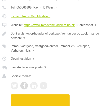
Tel:
053666999
, Fax:
-
, BTW-nr:
-
E-mail › Immo Van Middelem
Website:
https://www.immovanmiddelem.be/nl/
|
Screenshot
▼
Bent u als koper/huurder of verkoper/verhuurder op zoek naar de
perfecte
▼
Immo, Vastgoed, Vastgoedkantoor, Immobiliën, Verkopen,
Verhuren, Huis
▼
Openingstijden
▼
Laatste facebook posts
▼
Sociale media: