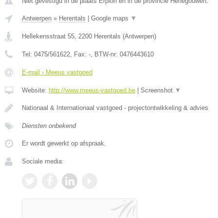
Niet gevestigd in de plaats Erpion en in de provincie Henegouwen.
Antwerpen
»
Herentals
|
Google maps
▼
Hellekensstraat 55
,
2200
Herentals
(
Antwerpen
)
Tel:
0475/561622
, Fax:
-
, BTW-nr:
0476443610
E-mail › Meeus vastgoed
Website:
http://www.meeus-vastgoed.be
|
Screenshot
▼
Nationaal & Internationaal vastgoed - projectontwikkeling & advies
Diensten onbekend
Er wordt gewerkt op afspraak.
Sociale media: