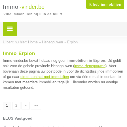
Ik heb
immobilien
Immo
-vinder.be
Vind immobilien bij u in de buurt!
U bent nu hier:
Home
»
Henegouwen
»
Erpion
Immo Erpion
Immo-vinder.be bevat helaas nog geen
immobilien in Erpion
. Dit geldt
ook voor de gehele provincie Henegouwen (
immo Henegouwen
). Voer
bovenaan deze pagina uw postcode in voor de dichtstbijzijnde immobilien
of ga naar
direct contact met immobilien
om via één e-mail in contact te
komen met meerdere immobilien tegelijk. Hieronder worden nu overige
resultaten getoond.
1
2
»
»»
ELUS Vastgoed