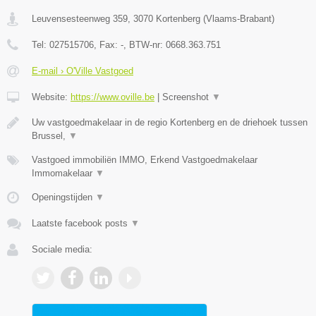
Leuvensesteenweg 359
,
3070
Kortenberg
(
Vlaams-Brabant
)
Tel:
027515706
, Fax:
-
, BTW-nr:
0668.363.751
E-mail › O'Ville Vastgoed
Website:
https://www.oville.be
|
Screenshot
▼
Uw vastgoedmakelaar in de regio Kortenberg en de driehoek tussen
Brussel,
▼
Vastgoed immobiliën IMMO, Erkend Vastgoedmakelaar
Immomakelaar
▼
Openingstijden
▼
Laatste facebook posts
▼
Sociale media: