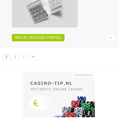
BEKIJK VOLLEDIG PROFIEL
1
2
»
»»