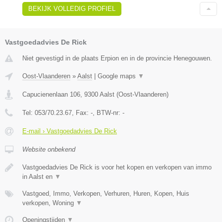
BEKIJK VOLLEDIG PROFIEL
Vastgoedadvies De Rick
Niet gevestigd in de plaats Erpion en in de provincie Henegouwen.
Oost-Vlaanderen
»
Aalst
|
Google maps
▼
Capucienenlaan 106
,
9300
Aalst
(
Oost-Vlaanderen
)
Tel:
053/70.23.67
, Fax:
-
, BTW-nr:
-
E-mail › Vastgoedadvies De Rick
Website onbekend
Vastgoedadvies De Rick is voor het kopen en verkopen van immo
in Aalst en
▼
Vastgoed, Immo, Verkopen, Verhuren, Huren, Kopen, Huis
verkopen, Woning
▼
Openingstijden
▼