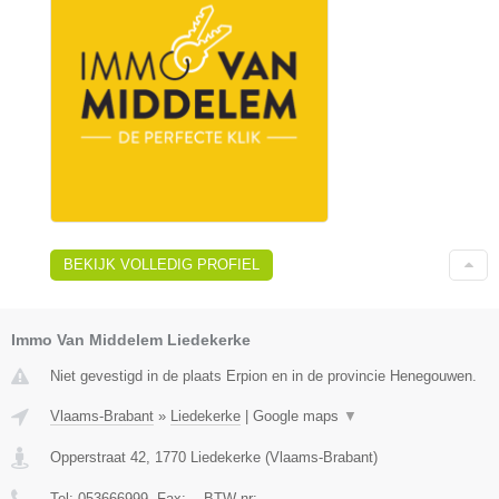
BEKIJK VOLLEDIG PROFIEL
Immo Van Middelem Liedekerke
Niet gevestigd in de plaats Erpion en in de provincie Henegouwen.
Vlaams-Brabant
»
Liedekerke
|
Google maps
▼
Opperstraat 42
,
1770
Liedekerke
(
Vlaams-Brabant
)
Tel:
053666999
, Fax:
-
, BTW-nr:
-