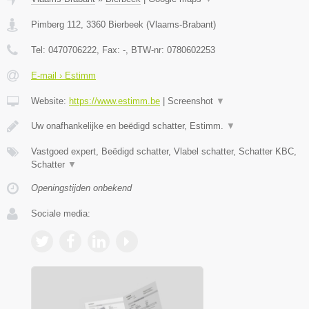
Pimberg 112
,
3360
Bierbeek
(
Vlaams-Brabant
)
Tel:
0470706222
, Fax:
-
, BTW-nr:
0780602253
E-mail › Estimm
Website:
https://www.estimm.be
|
Screenshot
▼
Uw onafhankelijke en beëdigd schatter, Estimm.
▼
Vastgoed expert, Beëdigd schatter, Vlabel schatter, Schatter KBC,
Schatter
▼
Openingstijden onbekend
Sociale media: