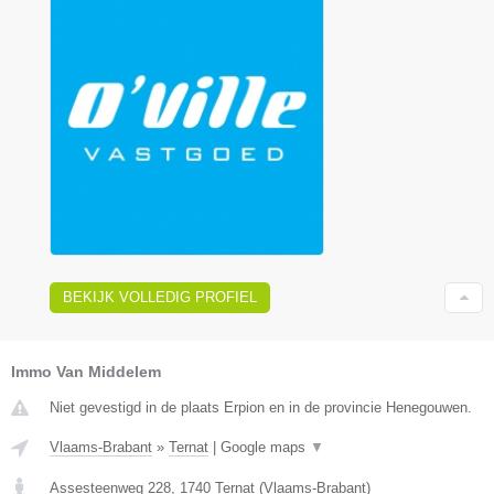
BEKIJK VOLLEDIG PROFIEL
Immo Van Middelem
Niet gevestigd in de plaats Erpion en in de provincie Henegouwen.
Vlaams-Brabant
»
Ternat
|
Google maps
▼
Assesteenweg 228
,
1740
Ternat
(
Vlaams-Brabant
)