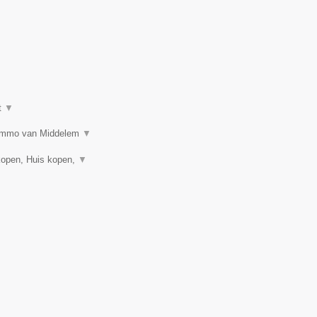
t
▼
n? Immo van Middelem
▼
kopen, Huis kopen,
▼