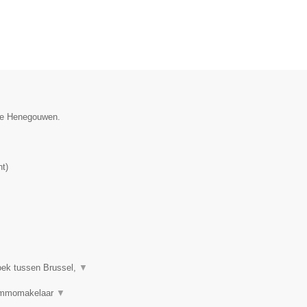
cie Henegouwen.
nt
)
oek tussen Brussel,
▼
 Immomakelaar
▼