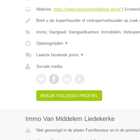
Website:
https://www.immovanmiddelem.be/nl/
|
Screens
Bent u als koper/huurder of verkoper/verhuurder op zoek
Immo, Vastgoed, Vastgoedkantoor, Immobiliën, Verkopen
Openingstijden
▼
Laatste facebook posts
▼
Sociale media:
BEKIJK VOLLEDIG PROFIEL
Immo Van Middelem Liedekerke
Niet gevestigd in de plaats Familleureux en in de provin