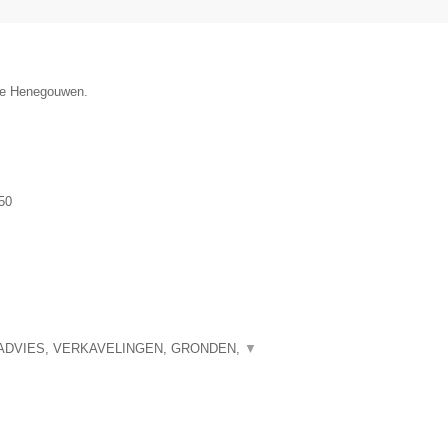
cie Henegouwen.
50
ADVIES, VERKAVELINGEN, GRONDEN,
▼