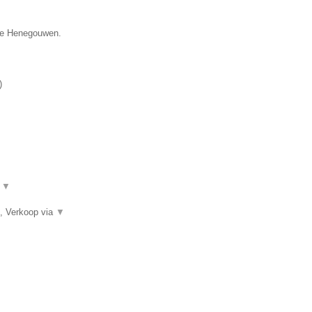
cie Henegouwen.
)
.
▼
, Verkoop via
▼