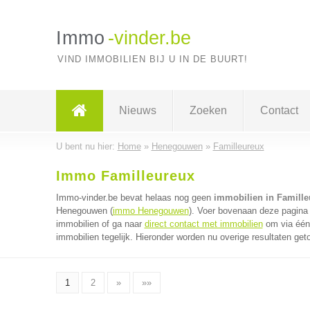
Immo
-vinder.be
VIND IMMOBILIEN BIJ U IN DE BUURT!
Nieuws
Zoeken
Contact
U bent nu hier:
Home
»
Henegouwen
»
Familleureux
Immo Familleureux
Immo-vinder.be bevat helaas nog geen
immobilien in Famille
Henegouwen (
immo Henegouwen
). Voer bovenaan deze pagina 
immobilien of ga naar
direct contact met immobilien
om via één 
immobilien tegelijk. Hieronder worden nu overige resultaten get
1
2
»
»»