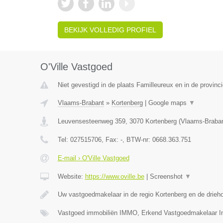
BEKIJK VOLLEDIG PROFIEL
O'Ville Vastgoed
Niet gevestigd in de plaats Familleureux en in de provin
Vlaams-Brabant
»
Kortenberg
|
Google maps
▼
Leuvensesteenweg 359
,
3070
Kortenberg
(
Vlaams-Braba
Tel:
027515706
, Fax:
-
, BTW-nr:
0668.363.751
E-mail › O'Ville Vastgoed
Website:
https://www.oville.be
|
Screenshot
▼
Uw vastgoedmakelaar in de regio Kortenberg en de drieh
Vastgoed immobiliën IMMO, Erkend Vastgoedmakelaar