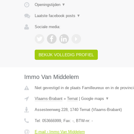
Openingstijden
▼
Laatste facebook posts
▼
Sociale media:
BEKIJK VOLLEDIG PROFIEL
Immo Van Middelem
Niet gevestigd in de plaats Familleureux en in de provin
Vlaams-Brabant
»
Ternat
|
Google maps
▼
Assesteenweg 228
,
1740
Ternat
(
Vlaams-Brabant
)
Tel:
053666999
, Fax:
-
, BTW-nr:
-
E-mail › Immo Van Middelem