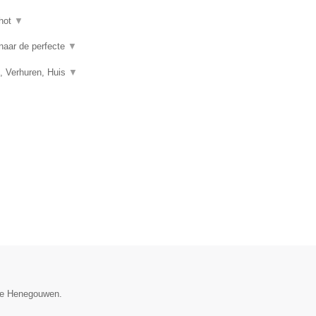
hot
▼
 naar de perfecte
▼
, Verhuren, Huis
▼
cie Henegouwen.