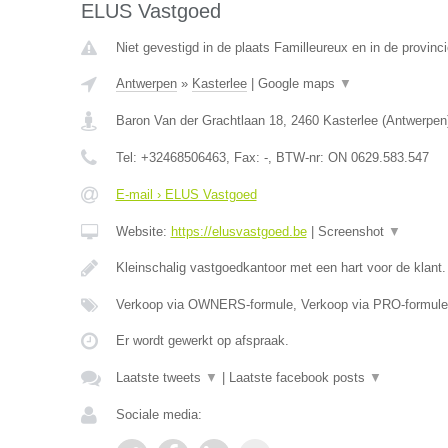
ELUS Vastgoed
Niet gevestigd in de plaats Familleureux en in de provin
Antwerpen
»
Kasterlee
|
Google maps
▼
Baron Van der Grachtlaan 18
,
2460
Kasterlee
(
Antwerpen
Tel:
+32468506463
, Fax:
-
, BTW-nr:
ON 0629.583.547
E-mail › ELUS Vastgoed
Website:
https://elusvastgoed.be
|
Screenshot
▼
Kleinschalig vastgoedkantoor met een hart voor de klant
Verkoop via OWNERS-formule, Verkoop via PRO-formule
Er wordt gewerkt op afspraak.
Laatste tweets
▼
|
Laatste facebook posts
▼
Sociale media: