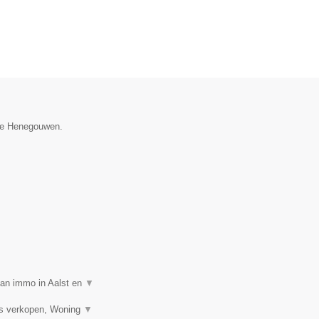
cie Henegouwen.
van immo in Aalst en
▼
is verkopen, Woning
▼