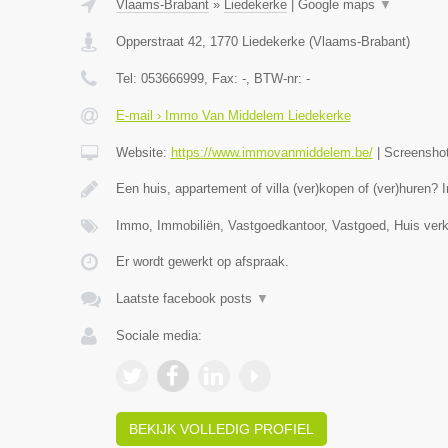
Vlaams-Brabant
»
Liedekerke
|
Google maps
▼
Opperstraat 42
,
1770
Liedekerke
(
Vlaams-Brabant
)
Tel:
053666999
, Fax:
-
, BTW-nr:
-
E-mail › Immo Van Middelem Liedekerke
Website:
https://www.immovanmiddelem.be/
|
Screensho
Een huis, appartement of villa (ver)kopen of (ver)hure
Immo, Immobiliën, Vastgoedkantoor, Vastgoed, Huis ver
Er wordt gewerkt op afspraak.
Laatste facebook posts
▼
Sociale media:
BEKIJK VOLLEDIG PROFIEL