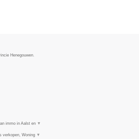
ovincie Henegouwen.
van immo in Aalst en
▼
is verkopen, Woning
▼