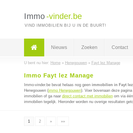
Immo
-vinder.be
VIND IMMOBILIEN BIJ U IN DE BUURT!
Nieuws
Zoeken
Contact
U bent nu hier:
Home
»
Henegouwen
»
Fayt lez Manage
Immo Fayt lez Manage
Immo-vinder.be bevat helaas nog geen
immobilien in Fayt le
Henegouwen (
immo Henegouwen
). Voer bovenaan deze pagina 
immobilien of ga naar
direct contact met immobilien
om via één 
immobilien tegelijk. Hieronder worden nu overige resultaten get
1
2
»
»»