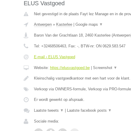
ELUS Vastgoed
Niet gevestigd in de plaats Fayt lez Manage en in de pr
Antwerpen
»
Kasterlee
|
Google maps
▼
Baron Van der Grachtlaan 18
,
2460
Kasterlee
(
Antwerpen
Tel:
+32468506463
, Fax:
-
, BTW-nr:
ON 0629.583.547
E-mail › ELUS Vastgoed
Website:
https://elusvastgoed.be
|
Screenshot
▼
Kleinschalig vastgoedkantoor met een hart voor de klant
Verkoop via OWNERS-formule, Verkoop via PRO-formule
Er wordt gewerkt op afspraak.
Laatste tweets
▼
|
Laatste facebook posts
▼
Sociale media: