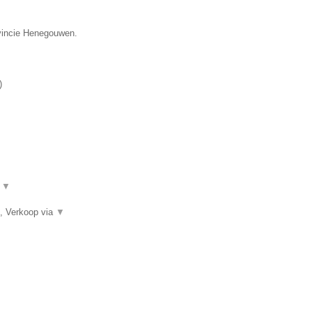
ovincie Henegouwen.
)
.
▼
, Verkoop via
▼