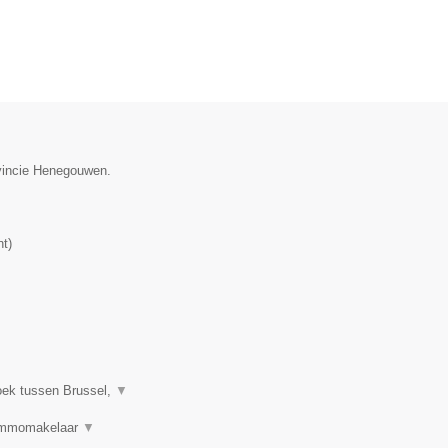
ovincie Henegouwen.
nt
)
oek tussen Brussel,
▼
 Immomakelaar
▼