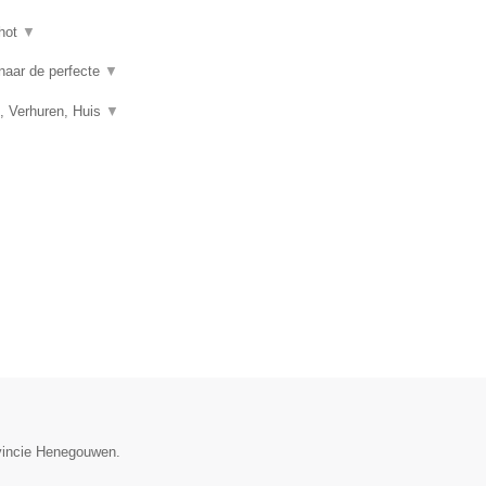
hot
▼
 naar de perfecte
▼
, Verhuren, Huis
▼
ovincie Henegouwen.