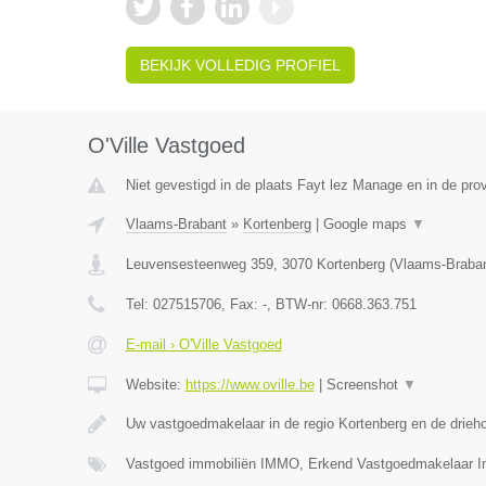
BEKIJK VOLLEDIG PROFIEL
O'Ville Vastgoed
Niet gevestigd in de plaats Fayt lez Manage en in de pr
Vlaams-Brabant
»
Kortenberg
|
Google maps
▼
Leuvensesteenweg 359
,
3070
Kortenberg
(
Vlaams-Braba
Tel:
027515706
, Fax:
-
, BTW-nr:
0668.363.751
E-mail › O'Ville Vastgoed
Website:
https://www.oville.be
|
Screenshot
▼
Uw vastgoedmakelaar in de regio Kortenberg en de drieh
Vastgoed immobiliën IMMO, Erkend Vastgoedmakelaar