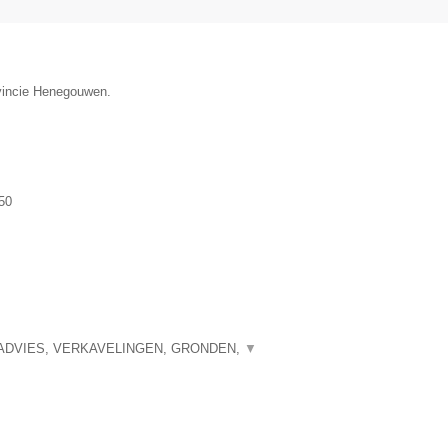
ovincie Henegouwen.
50
ADVIES, VERKAVELINGEN, GRONDEN,
▼