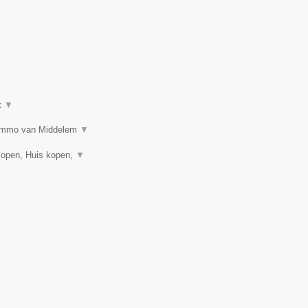
t
▼
n? Immo van Middelem
▼
kopen, Huis kopen,
▼