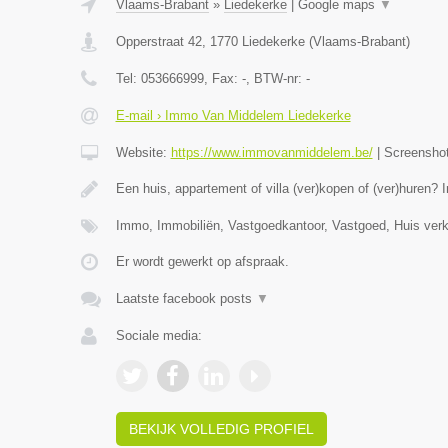
Vlaams-Brabant
»
Liedekerke
|
Google maps
▼
Opperstraat 42
,
1770
Liedekerke
(
Vlaams-Brabant
)
Tel:
053666999
, Fax:
-
, BTW-nr:
-
E-mail › Immo Van Middelem Liedekerke
Website:
https://www.immovanmiddelem.be/
|
Screensho
Een huis, appartement of villa (ver)kopen of (ver)hure
Immo, Immobiliën, Vastgoedkantoor, Vastgoed, Huis ver
Er wordt gewerkt op afspraak.
Laatste facebook posts
▼
Sociale media:
BEKIJK VOLLEDIG PROFIEL