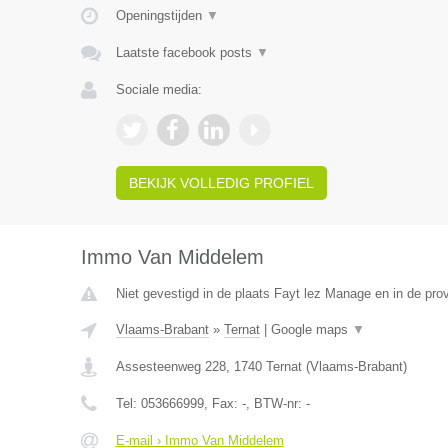
Openingstijden
▼
Laatste facebook posts
▼
Sociale media:
BEKIJK VOLLEDIG PROFIEL
Immo Van Middelem
Niet gevestigd in de plaats Fayt lez Manage en in de pr
Vlaams-Brabant
»
Ternat
|
Google maps
▼
Assesteenweg 228
,
1740
Ternat
(
Vlaams-Brabant
)
Tel:
053666999
, Fax:
-
, BTW-nr:
-
E-mail › Immo Van Middelem