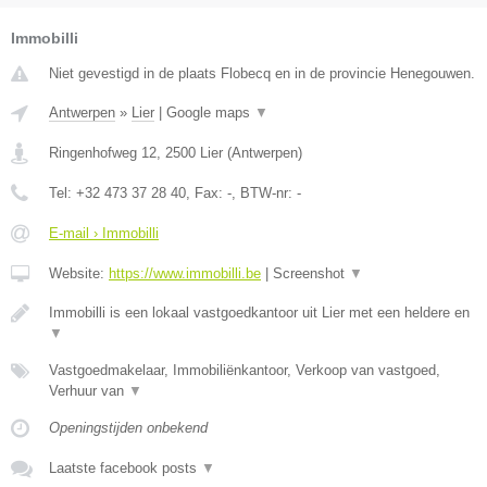
Immobilli
Niet gevestigd in de plaats Flobecq en in de provincie Henegouwen.
Antwerpen
»
Lier
|
Google maps
▼
Ringenhofweg 12
,
2500
Lier
(
Antwerpen
)
Tel:
+32 473 37 28 40
, Fax:
-
, BTW-nr:
-
E-mail › Immobilli
Website:
https://www.immobilli.be
|
Screenshot
▼
Immobilli is een lokaal vastgoedkantoor uit Lier met een heldere en
▼
Vastgoedmakelaar, Immobiliënkantoor, Verkoop van vastgoed,
Verhuur van
▼
Openingstijden onbekend
Laatste facebook posts
▼