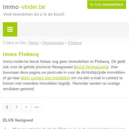
Ik heb
immobilien
Immo
-vinder.be
Vind immobilien bij u in de buurt!
U bent nu hier:
Home
»
Henegouwen
»
Flobecq
Immo Flobecq
Immo-vinder.be bevat helaas nog geen
immobilien in Flobecq
. Dit geldt
ook voor de gehele provincie Henegouwen (
immo Henegouwen
). Voer
bovenaan deze pagina uw postcode in voor de dichtstbijzijnde immobilien
of ga naar
direct contact met immobilien
om via één e-mail in contact te
komen met meerdere immobilien tegelijk. Hieronder worden nu overige
resultaten getoond.
1
2
»
»»
ELUS Vastgoed