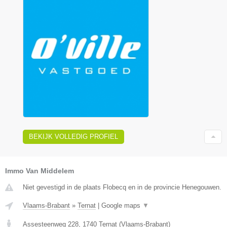
BEKIJK VOLLEDIG PROFIEL
Immo Van Middelem
Niet gevestigd in de plaats Flobecq en in de provincie Henegouwen.
Vlaams-Brabant
»
Ternat
|
Google maps
▼
Assesteenweg 228
,
1740
Ternat
(
Vlaams-Brabant
)