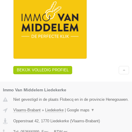
BEKIJK VOLLEDIG PROFIEL
Immo Van Middelem Liedekerke
Niet gevestigd in de plaats Flobecq en in de provincie Henegouwen.
Vlaams-Brabant
»
Liedekerke
|
Google maps
▼
Opperstraat 42
,
1770
Liedekerke
(
Vlaams-Brabant
)
Tel:
053666999
, Fax:
-
, BTW-nr:
-