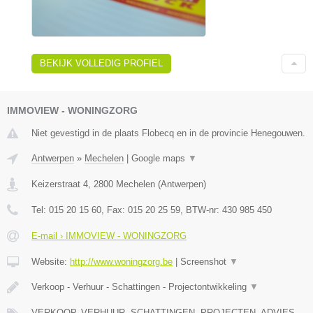
BEKIJK VOLLEDIG PROFIEL
IMMOVIEW - WONINGZORG
Niet gevestigd in de plaats Flobecq en in de provincie Henegouwen.
Antwerpen
»
Mechelen
|
Google maps
▼
Keizerstraat 4
,
2800
Mechelen
(
Antwerpen
)
Tel:
015 20 15 60
, Fax:
015 20 25 59
, BTW-nr:
430 985 450
E-mail › IMMOVIEW - WONINGZORG
Website:
http://www.woningzorg.be
|
Screenshot
▼
Verkoop - Verhuur - Schattingen - Projectontwikkeling
▼
VERKOOP, VERHUUR, SCHATTINGEN, PROJECTEN, ADVIES,