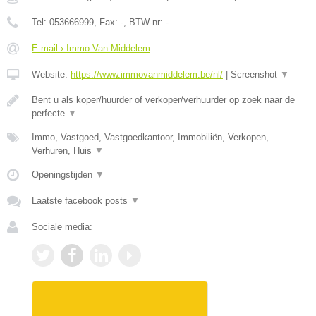
Tel:
053666999
, Fax:
-
, BTW-nr:
-
E-mail › Immo Van Middelem
Website:
https://www.immovanmiddelem.be/nl/
|
Screenshot
▼
Bent u als koper/huurder of verkoper/verhuurder op zoek naar de
perfecte
▼
Immo, Vastgoed, Vastgoedkantoor, Immobiliën, Verkopen,
Verhuren, Huis
▼
Openingstijden
▼
Laatste facebook posts
▼
Sociale media: