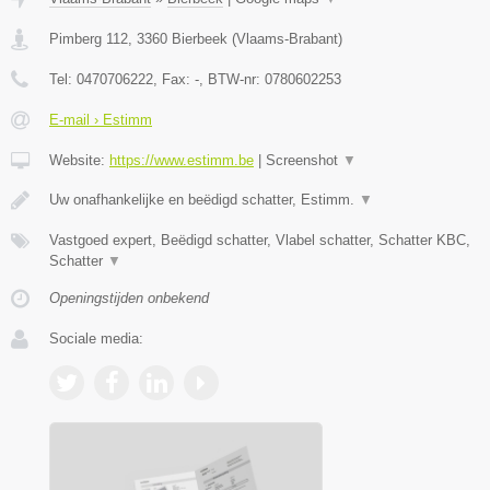
Pimberg 112
,
3360
Bierbeek
(
Vlaams-Brabant
)
Tel:
0470706222
, Fax:
-
, BTW-nr:
0780602253
E-mail › Estimm
Website:
https://www.estimm.be
|
Screenshot
▼
Uw onafhankelijke en beëdigd schatter, Estimm.
▼
Vastgoed expert, Beëdigd schatter, Vlabel schatter, Schatter KBC,
Schatter
▼
Openingstijden onbekend
Sociale media: