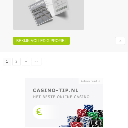
BEKIJK VOLLEDIG PROFIEL
1
2
»
»»