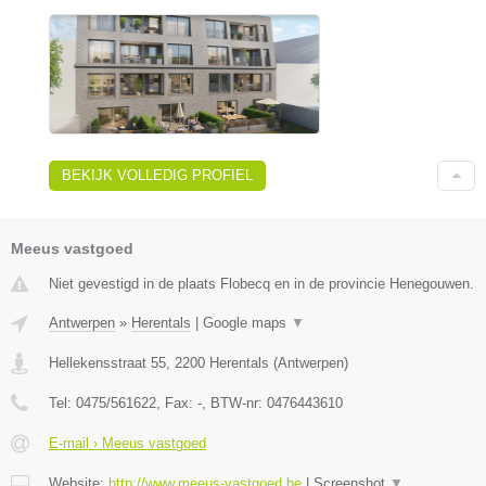
BEKIJK VOLLEDIG PROFIEL
Meeus vastgoed
Niet gevestigd in de plaats Flobecq en in de provincie Henegouwen.
Antwerpen
»
Herentals
|
Google maps
▼
Hellekensstraat 55
,
2200
Herentals
(
Antwerpen
)
Tel:
0475/561622
, Fax:
-
, BTW-nr:
0476443610
E-mail › Meeus vastgoed
Website:
http://www.meeus-vastgoed.be
|
Screenshot
▼