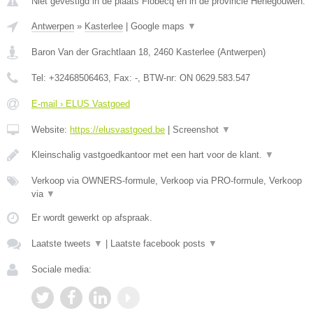
Niet gevestigd in de plaats Flobecq en in de provincie Henegouwen.
Antwerpen
»
Kasterlee
|
Google maps
▼
Baron Van der Grachtlaan 18
,
2460
Kasterlee
(
Antwerpen
)
Tel:
+32468506463
, Fax:
-
, BTW-nr:
ON 0629.583.547
E-mail › ELUS Vastgoed
Website:
https://elusvastgoed.be
|
Screenshot
▼
Kleinschalig vastgoedkantoor met een hart voor de klant.
▼
Verkoop via OWNERS-formule, Verkoop via PRO-formule, Verkoop
via
▼
Er wordt gewerkt op afspraak.
Laatste tweets
▼
|
Laatste facebook posts
▼
Sociale media: