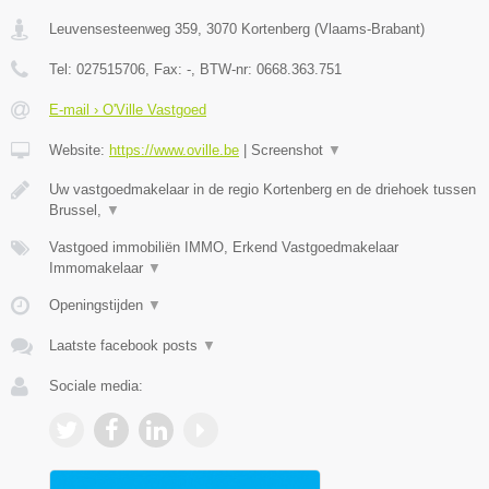
Leuvensesteenweg 359
,
3070
Kortenberg
(
Vlaams-Brabant
)
Tel:
027515706
, Fax:
-
, BTW-nr:
0668.363.751
E-mail › O'Ville Vastgoed
Website:
https://www.oville.be
|
Screenshot
▼
Uw vastgoedmakelaar in de regio Kortenberg en de driehoek tussen
Brussel,
▼
Vastgoed immobiliën IMMO, Erkend Vastgoedmakelaar
Immomakelaar
▼
Openingstijden
▼
Laatste facebook posts
▼
Sociale media: