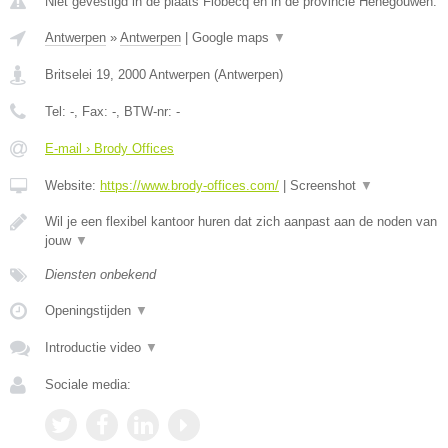
Niet gevestigd in de plaats Flobecq en in de provincie Henegouwen.
Antwerpen
»
Antwerpen
|
Google maps
▼
Britselei 19
,
2000
Antwerpen
(
Antwerpen
)
Tel:
-
, Fax:
-
, BTW-nr:
-
E-mail › Brody Offices
Website:
https://www.brody-offices.com/
|
Screenshot
▼
Wil je een flexibel kantoor huren dat zich aanpast aan de noden van
jouw
▼
Diensten onbekend
Openingstijden
▼
Introductie video
▼
Sociale media: