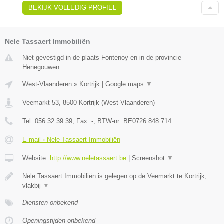
BEKIJK VOLLEDIG PROFIEL
Nele Tassaert Immobiliën
Niet gevestigd in de plaats Fontenoy en in de provincie
Henegouwen.
West-Vlaanderen
»
Kortrijk
|
Google maps
▼
Veemarkt 53
,
8500
Kortrijk
(
West-Vlaanderen
)
Tel:
056 32 39 39
, Fax:
-
, BTW-nr:
BE0726.848.714
E-mail › Nele Tassaert Immobiliën
Website:
http://www.neletassaert.be
|
Screenshot
▼
Nele Tassaert Immobiliën is gelegen op de Veemarkt te Kortrijk,
vlakbij
▼
Diensten onbekend
Openingstijden onbekend