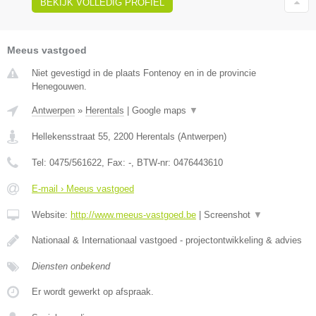
BEKIJK VOLLEDIG PROFIEL
Meeus vastgoed
Niet gevestigd in de plaats Fontenoy en in de provincie
Henegouwen.
Antwerpen
»
Herentals
|
Google maps
▼
Hellekensstraat 55
,
2200
Herentals
(
Antwerpen
)
Tel:
0475/561622
, Fax:
-
, BTW-nr:
0476443610
E-mail › Meeus vastgoed
Website:
http://www.meeus-vastgoed.be
|
Screenshot
▼
Nationaal & Internationaal vastgoed - projectontwikkeling & advies
Diensten onbekend
Er wordt gewerkt op afspraak.