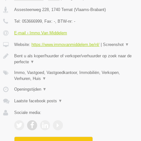
Assesteenweg 228
,
1740
Ternat
(
Vlaams-Brabant
)
Tel:
053666999
, Fax:
-
, BTW-nr:
-
E-mail › Immo Van Middelem
Website:
https://www.immovanmiddelem.be/nl/
|
Screenshot
▼
Bent u als koper/huurder of verkoper/verhuurder op zoek naar de
perfecte
▼
Immo, Vastgoed, Vastgoedkantoor, Immobiliën, Verkopen,
Verhuren, Huis
▼
Openingstijden
▼
Laatste facebook posts
▼
Sociale media: