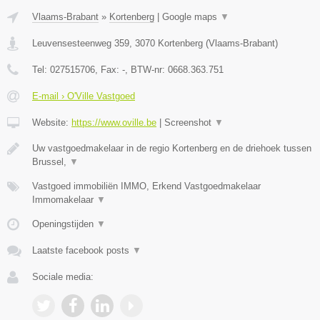
Vlaams-Brabant
»
Kortenberg
|
Google maps
▼
Leuvensesteenweg 359
,
3070
Kortenberg
(
Vlaams-Brabant
)
Tel:
027515706
, Fax:
-
, BTW-nr:
0668.363.751
E-mail › O'Ville Vastgoed
Website:
https://www.oville.be
|
Screenshot
▼
Uw vastgoedmakelaar in de regio Kortenberg en de driehoek tussen
Brussel,
▼
Vastgoed immobiliën IMMO, Erkend Vastgoedmakelaar
Immomakelaar
▼
Openingstijden
▼
Laatste facebook posts
▼
Sociale media: