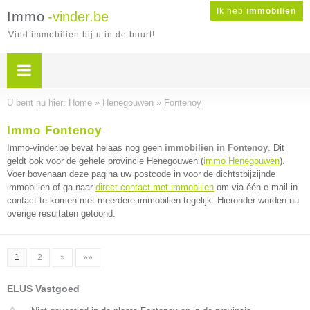
Ik heb
immobilien
Immo
-vinder.be
Vind immobilien bij u in de buurt!
U bent nu hier:
Home
»
Henegouwen
»
Fontenoy
Immo Fontenoy
Immo-vinder.be bevat helaas nog geen
immobilien in Fontenoy
. Dit
geldt ook voor de gehele provincie Henegouwen (
immo Henegouwen
).
Voer bovenaan deze pagina uw postcode in voor de dichtstbijzijnde
immobilien of ga naar
direct contact met immobilien
om via één e-mail in
contact te komen met meerdere immobilien tegelijk. Hieronder worden nu
overige resultaten getoond.
1
2
»
»»
ELUS Vastgoed