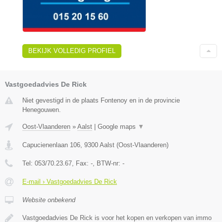
BEKIJK VOLLEDIG PROFIEL
Vastgoedadvies De Rick
Niet gevestigd in de plaats Fontenoy en in de provincie
Henegouwen.
Oost-Vlaanderen
»
Aalst
|
Google maps
▼
Capucienenlaan 106
,
9300
Aalst
(
Oost-Vlaanderen
)
Tel:
053/70.23.67
, Fax:
-
, BTW-nr:
-
E-mail › Vastgoedadvies De Rick
Website onbekend
Vastgoedadvies De Rick is voor het kopen en verkopen van immo