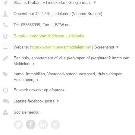
Vlaams-Brabant
»
Liedekerke
|
Google maps
▼
Opperstraat 42
,
1770
Liedekerke
(
Vlaams-Brabant
)
Tel:
053666999
, Fax:
-
, BTW-nr:
-
E-mail › Immo Van Middelem Liedekerke
Website:
https://www.immovanmiddelem.be/
|
Screenshot
▼
Een huis, appartement of villa (ver)kopen of (ver)huren? Immo van
Middelem
▼
Immo, Immobiliën, Vastgoedkantoor, Vastgoed, Huis verkopen,
Huis kopen,
▼
Er wordt gewerkt op afspraak.
Laatste facebook posts
▼
Sociale media: