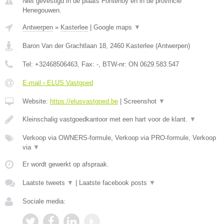
Niet gevestigd in de plaats Fontenoy en in de provincie
Henegouwen.
Antwerpen
»
Kasterlee
|
Google maps
▼
Baron Van der Grachtlaan 18
,
2460
Kasterlee
(
Antwerpen
)
Tel:
+32468506463
, Fax:
-
, BTW-nr:
ON 0629.583.547
E-mail › ELUS Vastgoed
Website:
https://elusvastgoed.be
|
Screenshot
▼
Kleinschalig vastgoedkantoor met een hart voor de klant.
▼
Verkoop via OWNERS-formule, Verkoop via PRO-formule, Verkoop
via
▼
Er wordt gewerkt op afspraak.
Laatste tweets
▼
|
Laatste facebook posts
▼
Sociale media: