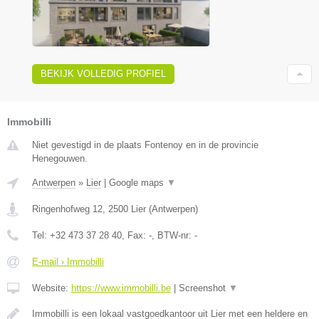
BEKIJK VOLLEDIG PROFIEL
Immobilli
Niet gevestigd in de plaats Fontenoy en in de provincie
Henegouwen.
Antwerpen
»
Lier
|
Google maps
▼
Ringenhofweg 12
,
2500
Lier
(
Antwerpen
)
Tel:
+32 473 37 28 40
, Fax:
-
, BTW-nr:
-
E-mail › Immobilli
Website:
https://www.immobilli.be
|
Screenshot
▼
Immobilli is een lokaal vastgoedkantoor uit Lier met een heldere en