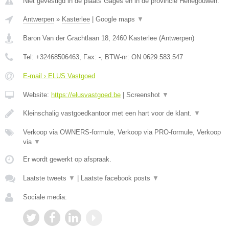
Niet gevestigd in de plaats Gages en in de provincie Henegouwen.
Antwerpen
»
Kasterlee
|
Google maps
▼
Baron Van der Grachtlaan 18
,
2460
Kasterlee
(
Antwerpen
)
Tel:
+32468506463
, Fax:
-
, BTW-nr:
ON 0629.583.547
E-mail › ELUS Vastgoed
Website:
https://elusvastgoed.be
|
Screenshot
▼
Kleinschalig vastgoedkantoor met een hart voor de klant.
▼
Verkoop via OWNERS-formule, Verkoop via PRO-formule, Verkoop
via
▼
Er wordt gewerkt op afspraak.
Laatste tweets
▼
|
Laatste facebook posts
▼
Sociale media: