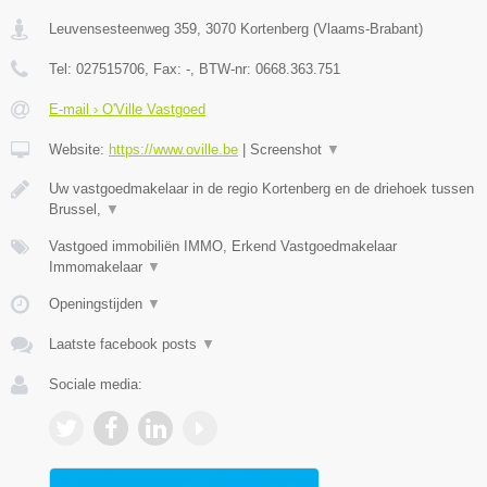
Leuvensesteenweg 359
,
3070
Kortenberg
(
Vlaams-Brabant
)
Tel:
027515706
, Fax:
-
, BTW-nr:
0668.363.751
E-mail › O'Ville Vastgoed
Website:
https://www.oville.be
|
Screenshot
▼
Uw vastgoedmakelaar in de regio Kortenberg en de driehoek tussen
Brussel,
▼
Vastgoed immobiliën IMMO, Erkend Vastgoedmakelaar
Immomakelaar
▼
Openingstijden
▼
Laatste facebook posts
▼
Sociale media: