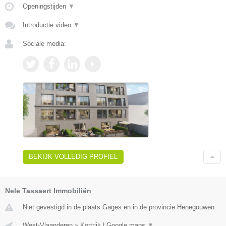
Openingstijden
▼
Introductie video
▼
Sociale media:
BEKIJK VOLLEDIG PROFIEL
Nele Tassaert Immobiliën
Niet gevestigd in de plaats Gages en in de provincie Henegouwen.
West-Vlaanderen
»
Kortrijk
|
Google maps
▼