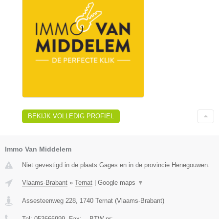
BEKIJK VOLLEDIG PROFIEL
Immo Van Middelem
Niet gevestigd in de plaats Gages en in de provincie Henegouwen.
Vlaams-Brabant
»
Ternat
|
Google maps
▼
Assesteenweg 228
,
1740
Ternat
(
Vlaams-Brabant
)
Tel:
053666999
, Fax:
-
, BTW-nr:
-