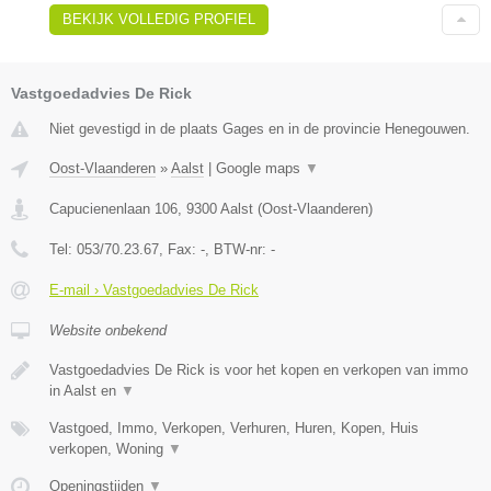
BEKIJK VOLLEDIG PROFIEL
Vastgoedadvies De Rick
Niet gevestigd in de plaats Gages en in de provincie Henegouwen.
Oost-Vlaanderen
»
Aalst
|
Google maps
▼
Capucienenlaan 106
,
9300
Aalst
(
Oost-Vlaanderen
)
Tel:
053/70.23.67
, Fax:
-
, BTW-nr:
-
E-mail › Vastgoedadvies De Rick
Website onbekend
Vastgoedadvies De Rick is voor het kopen en verkopen van immo
in Aalst en
▼
Vastgoed, Immo, Verkopen, Verhuren, Huren, Kopen, Huis
verkopen, Woning
▼
Openingstijden
▼