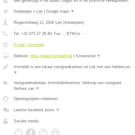
Niet gevestigd in de plaats Gages en in de provincie Henegouwen.
Antwerpen
»
Lier
|
Google maps
▼
Ringenhofweg 12
,
2500
Lier
(
Antwerpen
)
Tel:
+32 473 37 28 40
, Fax:
-
, BTW-nr:
-
E-mail › Immobilli
Website:
https://www.immobilli.be
|
Screenshot
▼
Immobilli is een lokaal vastgoedkantoor uit Lier met een heldere en
▼
Vastgoedmakelaar, Immobiliënkantoor, Verkoop van vastgoed,
Verhuur van
▼
Openingstijden onbekend
Laatste facebook posts
▼
Sociale media: