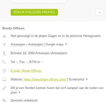
BEKIJK VOLLEDIG PROFIEL
Brody Offices
Niet gevestigd in de plaats Gages en in de provincie Henegouwen.
Antwerpen
»
Antwerpen
|
Google maps
▼
Britselei 19
,
2000
Antwerpen
(
Antwerpen
)
Tel:
-
, Fax:
-
, BTW-nr:
-
E-mail › Brody Offices
Website:
https://www.brody-offices.com/
|
Screenshot
▼
Wil je een flexibel kantoor huren dat zich aanpast aan de noden van
jouw
▼
Diensten onbekend