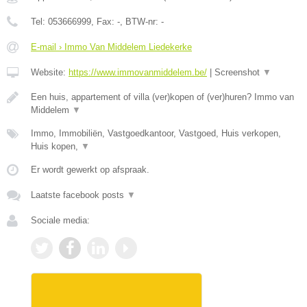
Tel:
053666999
, Fax:
-
, BTW-nr:
-
E-mail › Immo Van Middelem Liedekerke
Website:
https://www.immovanmiddelem.be/
|
Screenshot
▼
Een huis, appartement of villa (ver)kopen of (ver)huren? Immo van
Middelem
▼
Immo, Immobiliën, Vastgoedkantoor, Vastgoed, Huis verkopen,
Huis kopen,
▼
Er wordt gewerkt op afspraak.
Laatste facebook posts
▼
Sociale media: