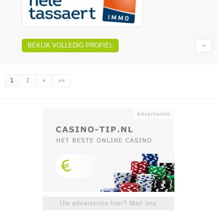
BEKIJK VOLLEDIG PROFIEL
1
2
»
»»
Uw advertentie hier? Mail ons