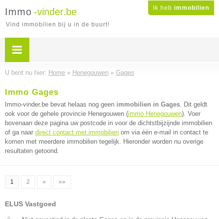
Ik heb
immobilien
Immo
-vinder.be
Vind immobilien bij u in de buurt!
U bent nu hier:
Home
»
Henegouwen
»
Gages
Immo Gages
Immo-vinder.be bevat helaas nog geen
immobilien in Gages
. Dit geldt
ook voor de gehele provincie Henegouwen (
immo Henegouwen
). Voer
bovenaan deze pagina uw postcode in voor de dichtstbijzijnde immobilien
of ga naar
direct contact met immobilien
om via één e-mail in contact te
komen met meerdere immobilien tegelijk. Hieronder worden nu overige
resultaten getoond.
1
2
»
»»
ELUS Vastgoed