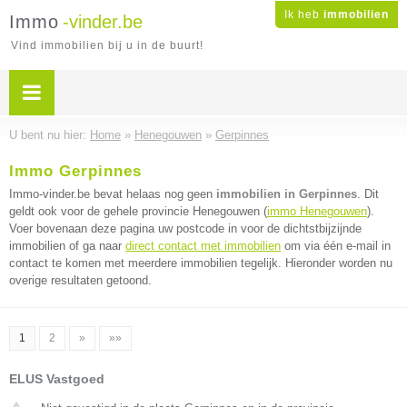
Ik heb
immobilien
Immo
-vinder.be
Vind immobilien bij u in de buurt!
U bent nu hier:
Home
»
Henegouwen
»
Gerpinnes
Immo Gerpinnes
Immo-vinder.be bevat helaas nog geen
immobilien in Gerpinnes
. Dit
geldt ook voor de gehele provincie Henegouwen (
immo Henegouwen
).
Voer bovenaan deze pagina uw postcode in voor de dichtstbijzijnde
immobilien of ga naar
direct contact met immobilien
om via één e-mail in
contact te komen met meerdere immobilien tegelijk. Hieronder worden nu
overige resultaten getoond.
1
2
»
»»
ELUS Vastgoed