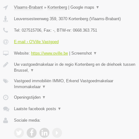
Vlaams-Brabant
»
Kortenberg
|
Google maps
▼
Leuvensesteenweg 359
,
3070
Kortenberg
(
Vlaams-Brabant
)
Tel:
027515706
, Fax:
-
, BTW-nr:
0668.363.751
E-mail › O'Ville Vastgoed
Website:
https://www.oville.be
|
Screenshot
▼
Uw vastgoedmakelaar in de regio Kortenberg en de driehoek tussen
Brussel,
▼
Vastgoed immobiliën IMMO, Erkend Vastgoedmakelaar
Immomakelaar
▼
Openingstijden
▼
Laatste facebook posts
▼
Sociale media: