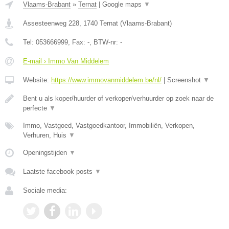
Vlaams-Brabant
»
Ternat
|
Google maps
▼
Assesteenweg 228
,
1740
Ternat
(
Vlaams-Brabant
)
Tel:
053666999
, Fax:
-
, BTW-nr:
-
E-mail › Immo Van Middelem
Website:
https://www.immovanmiddelem.be/nl/
|
Screenshot
▼
Bent u als koper/huurder of verkoper/verhuurder op zoek naar de
perfecte
▼
Immo, Vastgoed, Vastgoedkantoor, Immobiliën, Verkopen,
Verhuren, Huis
▼
Openingstijden
▼
Laatste facebook posts
▼
Sociale media: