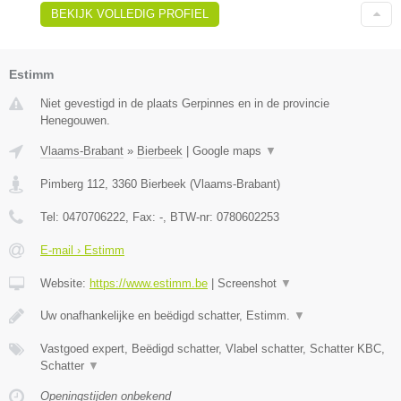
BEKIJK VOLLEDIG PROFIEL
Estimm
Niet gevestigd in de plaats Gerpinnes en in de provincie
Henegouwen.
Vlaams-Brabant
»
Bierbeek
|
Google maps
▼
Pimberg 112
,
3360
Bierbeek
(
Vlaams-Brabant
)
Tel:
0470706222
, Fax:
-
, BTW-nr:
0780602253
E-mail › Estimm
Website:
https://www.estimm.be
|
Screenshot
▼
Uw onafhankelijke en beëdigd schatter, Estimm.
▼
Vastgoed expert, Beëdigd schatter, Vlabel schatter, Schatter KBC,
Schatter
▼
Openingstijden onbekend