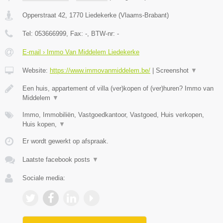
Opperstraat 42
,
1770
Liedekerke
(
Vlaams-Brabant
)
Tel:
053666999
, Fax:
-
, BTW-nr:
-
E-mail › Immo Van Middelem Liedekerke
Website:
https://www.immovanmiddelem.be/
|
Screenshot
▼
Een huis, appartement of villa (ver)kopen of (ver)huren? Immo van
Middelem
▼
Immo, Immobiliën, Vastgoedkantoor, Vastgoed, Huis verkopen,
Huis kopen,
▼
Er wordt gewerkt op afspraak.
Laatste facebook posts
▼
Sociale media: