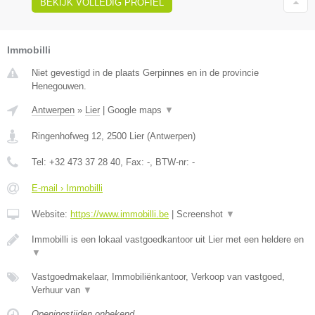
BEKIJK VOLLEDIG PROFIEL
Immobilli
Niet gevestigd in de plaats Gerpinnes en in de provincie
Henegouwen.
Antwerpen
»
Lier
|
Google maps
▼
Ringenhofweg 12
,
2500
Lier
(
Antwerpen
)
Tel:
+32 473 37 28 40
, Fax:
-
, BTW-nr:
-
E-mail › Immobilli
Website:
https://www.immobilli.be
|
Screenshot
▼
Immobilli is een lokaal vastgoedkantoor uit Lier met een heldere en
▼
Vastgoedmakelaar, Immobiliënkantoor, Verkoop van vastgoed,
Verhuur van
▼
Openingstijden onbekend