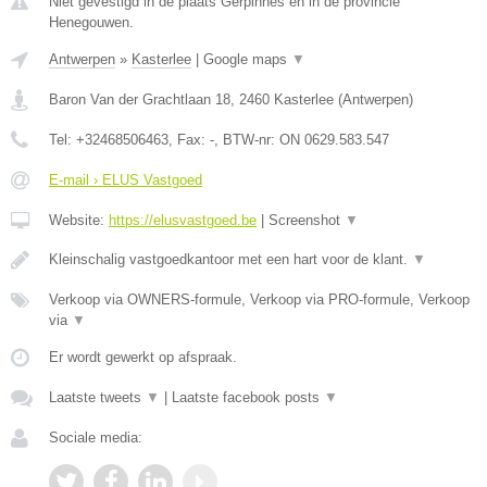
Niet gevestigd in de plaats Gerpinnes en in de provincie
Henegouwen.
Antwerpen
»
Kasterlee
|
Google maps
▼
Baron Van der Grachtlaan 18
,
2460
Kasterlee
(
Antwerpen
)
Tel:
+32468506463
, Fax:
-
, BTW-nr:
ON 0629.583.547
E-mail › ELUS Vastgoed
Website:
https://elusvastgoed.be
|
Screenshot
▼
Kleinschalig vastgoedkantoor met een hart voor de klant.
▼
Verkoop via OWNERS-formule, Verkoop via PRO-formule, Verkoop
via
▼
Er wordt gewerkt op afspraak.
Laatste tweets
▼
|
Laatste facebook posts
▼
Sociale media: