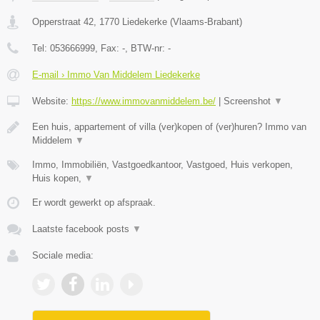
Opperstraat 42
,
1770
Liedekerke
(
Vlaams-Brabant
)
Tel:
053666999
, Fax:
-
, BTW-nr:
-
E-mail › Immo Van Middelem Liedekerke
Website:
https://www.immovanmiddelem.be/
|
Screenshot
▼
Een huis, appartement of villa (ver)kopen of (ver)huren? Immo van
Middelem
▼
Immo, Immobiliën, Vastgoedkantoor, Vastgoed, Huis verkopen,
Huis kopen,
▼
Er wordt gewerkt op afspraak.
Laatste facebook posts
▼
Sociale media: