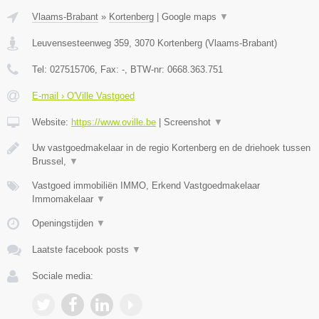
Vlaams-Brabant
»
Kortenberg
|
Google maps
▼
Leuvensesteenweg 359
,
3070
Kortenberg
(
Vlaams-Brabant
)
Tel:
027515706
, Fax:
-
, BTW-nr:
0668.363.751
E-mail › O'Ville Vastgoed
Website:
https://www.oville.be
|
Screenshot
▼
Uw vastgoedmakelaar in de regio Kortenberg en de driehoek tussen
Brussel,
▼
Vastgoed immobiliën IMMO, Erkend Vastgoedmakelaar
Immomakelaar
▼
Openingstijden
▼
Laatste facebook posts
▼
Sociale media: