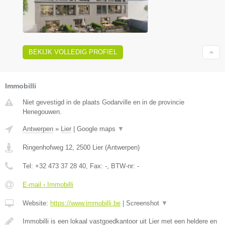
BEKIJK VOLLEDIG PROFIEL
Immobilli
Niet gevestigd in de plaats Godarville en in de provincie
Henegouwen.
Antwerpen
»
Lier
|
Google maps
▼
Ringenhofweg 12
,
2500
Lier
(
Antwerpen
)
Tel:
+32 473 37 28 40
, Fax:
-
, BTW-nr:
-
E-mail › Immobilli
Website:
https://www.immobilli.be
|
Screenshot
▼
Immobilli is een lokaal vastgoedkantoor uit Lier met een heldere en