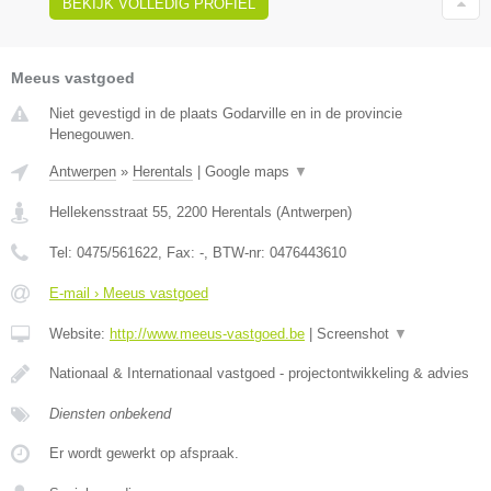
BEKIJK VOLLEDIG PROFIEL
Meeus vastgoed
Niet gevestigd in de plaats Godarville en in de provincie
Henegouwen.
Antwerpen
»
Herentals
|
Google maps
▼
Hellekensstraat 55
,
2200
Herentals
(
Antwerpen
)
Tel:
0475/561622
, Fax:
-
, BTW-nr:
0476443610
E-mail › Meeus vastgoed
Website:
http://www.meeus-vastgoed.be
|
Screenshot
▼
Nationaal & Internationaal vastgoed - projectontwikkeling & advies
Diensten onbekend
Er wordt gewerkt op afspraak.