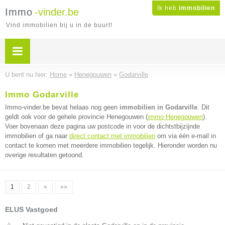
Ik heb
immobilien
Immo
-vinder.be
Vind immobilien bij u in de buurt!
U bent nu hier:
Home
»
Henegouwen
»
Godarville
Immo Godarville
Immo-vinder.be bevat helaas nog geen
immobilien in Godarville
. Dit
geldt ook voor de gehele provincie Henegouwen (
immo Henegouwen
).
Voer bovenaan deze pagina uw postcode in voor de dichtstbijzijnde
immobilien of ga naar
direct contact met immobilien
om via één e-mail in
contact te komen met meerdere immobilien tegelijk. Hieronder worden nu
overige resultaten getoond.
1
2
»
»»
ELUS Vastgoed