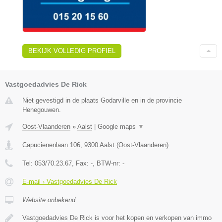
BEKIJK VOLLEDIG PROFIEL
Vastgoedadvies De Rick
Niet gevestigd in de plaats Godarville en in de provincie
Henegouwen.
Oost-Vlaanderen
»
Aalst
|
Google maps
▼
Capucienenlaan 106
,
9300
Aalst
(
Oost-Vlaanderen
)
Tel:
053/70.23.67
, Fax:
-
, BTW-nr:
-
E-mail › Vastgoedadvies De Rick
Website onbekend
Vastgoedadvies De Rick is voor het kopen en verkopen van immo