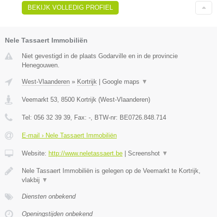
BEKIJK VOLLEDIG PROFIEL
Nele Tassaert Immobiliën
Niet gevestigd in de plaats Godarville en in de provincie
Henegouwen.
West-Vlaanderen
»
Kortrijk
|
Google maps
▼
Veemarkt 53
,
8500
Kortrijk
(
West-Vlaanderen
)
Tel:
056 32 39 39
, Fax:
-
, BTW-nr:
BE0726.848.714
E-mail › Nele Tassaert Immobiliën
Website:
http://www.neletassaert.be
|
Screenshot
▼
Nele Tassaert Immobiliën is gelegen op de Veemarkt te Kortrijk,
vlakbij
▼
Diensten onbekend
Openingstijden onbekend