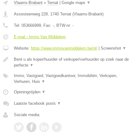
Vlaams-Brabant
»
Ternat
|
Google maps
▼
Assesteenweg 228
,
1740
Ternat
(
Vlaams-Brabant
)
Tel:
053666999
, Fax:
-
, BTW-nr:
-
E-mail › Immo Van Middelem
Website:
https://www.immovanmiddelem.be/nl/
|
Screenshot
▼
Bent u als koper/huurder of verkoper/verhuurder op zoek naar de
perfecte
▼
Immo, Vastgoed, Vastgoedkantoor, Immobiliën, Verkopen,
Verhuren, Huis
▼
Openingstijden
▼
Laatste facebook posts
▼
Sociale media: