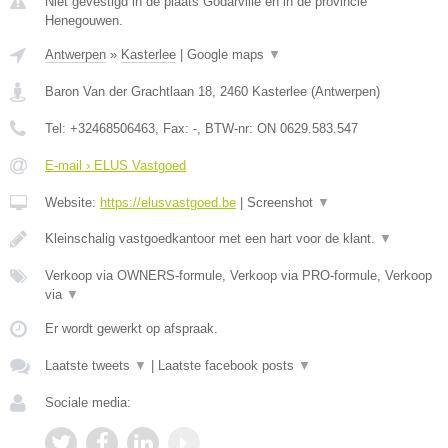
Niet gevestigd in de plaats Godarville en in de provincie
Henegouwen.
Antwerpen
»
Kasterlee
|
Google maps
▼
Baron Van der Grachtlaan 18
,
2460
Kasterlee
(
Antwerpen
)
Tel:
+32468506463
, Fax:
-
, BTW-nr:
ON 0629.583.547
E-mail › ELUS Vastgoed
Website:
https://elusvastgoed.be
|
Screenshot
▼
Kleinschalig vastgoedkantoor met een hart voor de klant.
▼
Verkoop via OWNERS-formule, Verkoop via PRO-formule, Verkoop
via
▼
Er wordt gewerkt op afspraak.
Laatste tweets
▼
|
Laatste facebook posts
▼
Sociale media: