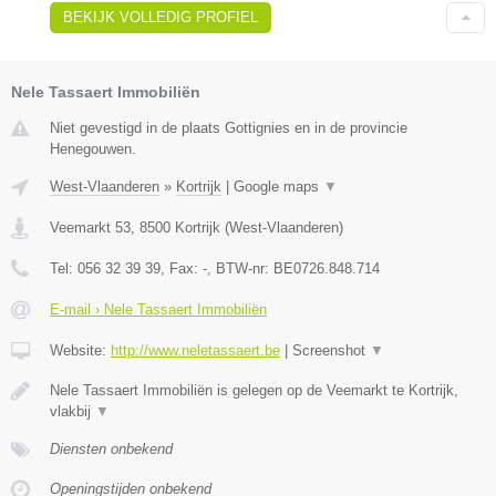
BEKIJK VOLLEDIG PROFIEL
Nele Tassaert Immobiliën
Niet gevestigd in de plaats Gottignies en in de provincie
Henegouwen.
West-Vlaanderen
»
Kortrijk
|
Google maps
▼
Veemarkt 53
,
8500
Kortrijk
(
West-Vlaanderen
)
Tel:
056 32 39 39
, Fax:
-
, BTW-nr:
BE0726.848.714
E-mail › Nele Tassaert Immobiliën
Website:
http://www.neletassaert.be
|
Screenshot
▼
Nele Tassaert Immobiliën is gelegen op de Veemarkt te Kortrijk,
vlakbij
▼
Diensten onbekend
Openingstijden onbekend