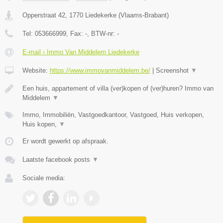
Opperstraat 42
,
1770
Liedekerke
(
Vlaams-Brabant
)
Tel:
053666999
, Fax:
-
, BTW-nr:
-
E-mail › Immo Van Middelem Liedekerke
Website:
https://www.immovanmiddelem.be/
|
Screenshot
▼
Een huis, appartement of villa (ver)kopen of (ver)huren? Immo van
Middelem
▼
Immo, Immobiliën, Vastgoedkantoor, Vastgoed, Huis verkopen,
Huis kopen,
▼
Er wordt gewerkt op afspraak.
Laatste facebook posts
▼
Sociale media: