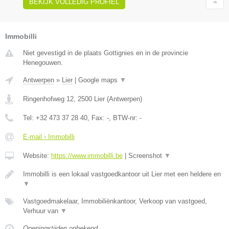
BEKIJK VOLLEDIG PROFIEL
Immobilli
Niet gevestigd in de plaats Gottignies en in de provincie
Henegouwen.
Antwerpen
»
Lier
|
Google maps
▼
Ringenhofweg 12
,
2500
Lier
(
Antwerpen
)
Tel:
+32 473 37 28 40
, Fax:
-
, BTW-nr:
-
E-mail › Immobilli
Website:
https://www.immobilli.be
|
Screenshot
▼
Immobilli is een lokaal vastgoedkantoor uit Lier met een heldere en
▼
Vastgoedmakelaar, Immobiliënkantoor, Verkoop van vastgoed,
Verhuur van
▼
Openingstijden onbekend