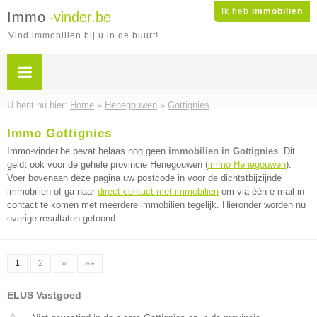
Ik heb
immobilien
Immo
-vinder.be
Vind immobilien bij u in de buurt!
U bent nu hier:
Home
»
Henegouwen
»
Gottignies
Immo Gottignies
Immo-vinder.be bevat helaas nog geen
immobilien in Gottignies
. Dit
geldt ook voor de gehele provincie Henegouwen (
immo Henegouwen
).
Voer bovenaan deze pagina uw postcode in voor de dichtstbijzijnde
immobilien of ga naar
direct contact met immobilien
om via één e-mail in
contact te komen met meerdere immobilien tegelijk. Hieronder worden nu
overige resultaten getoond.
1
2
»
»»
ELUS Vastgoed