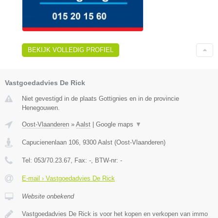
BEKIJK VOLLEDIG PROFIEL
Vastgoedadvies De Rick
Niet gevestigd in de plaats Gottignies en in de provincie
Henegouwen.
Oost-Vlaanderen
»
Aalst
|
Google maps
▼
Capucienenlaan 106
,
9300
Aalst
(
Oost-Vlaanderen
)
Tel:
053/70.23.67
, Fax:
-
, BTW-nr:
-
E-mail › Vastgoedadvies De Rick
Website onbekend
Vastgoedadvies De Rick is voor het kopen en verkopen van immo