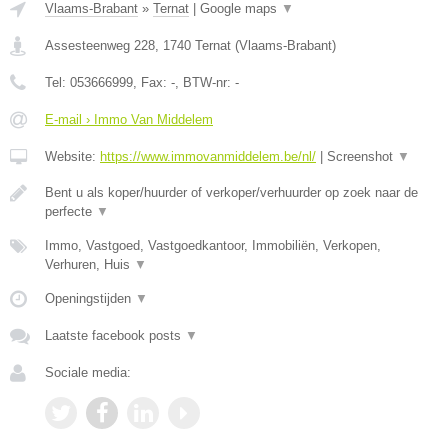
Vlaams-Brabant
»
Ternat
|
Google maps
▼
Assesteenweg 228
,
1740
Ternat
(
Vlaams-Brabant
)
Tel:
053666999
, Fax:
-
, BTW-nr:
-
E-mail › Immo Van Middelem
Website:
https://www.immovanmiddelem.be/nl/
|
Screenshot
▼
Bent u als koper/huurder of verkoper/verhuurder op zoek naar de
perfecte
▼
Immo, Vastgoed, Vastgoedkantoor, Immobiliën, Verkopen,
Verhuren, Huis
▼
Openingstijden
▼
Laatste facebook posts
▼
Sociale media: