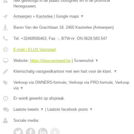
Niet gevestigd in de plaats Gottignies en in de provincie
Henegouwen.
Antwerpen
»
Kasterlee
|
Google maps
▼
Baron Van der Grachtlaan 18
,
2460
Kasterlee
(
Antwerpen
)
Tel:
+32468506463
, Fax:
-
, BTW-nr:
ON 0629.583.547
E-mail › ELUS Vastgoed
Website:
https://elusvastgoed.be
|
Screenshot
▼
Kleinschalig vastgoedkantoor met een hart voor de klant.
▼
Verkoop via OWNERS-formule, Verkoop via PRO-formule, Verkoop
via
▼
Er wordt gewerkt op afspraak.
Laatste tweets
▼
|
Laatste facebook posts
▼
Sociale media: