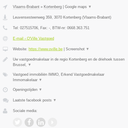
Vlaams-Brabant
»
Kortenberg
|
Google maps
▼
Leuvensesteenweg 359
,
3070
Kortenberg
(
Vlaams-Brabant
)
Tel:
027515706
, Fax:
-
, BTW-nr:
0668.363.751
E-mail › O'Ville Vastgoed
Website:
https://www.oville.be
|
Screenshot
▼
Uw vastgoedmakelaar in de regio Kortenberg en de driehoek tussen
Brussel,
▼
Vastgoed immobiliën IMMO, Erkend Vastgoedmakelaar
Immomakelaar
▼
Openingstijden
▼
Laatste facebook posts
▼
Sociale media: