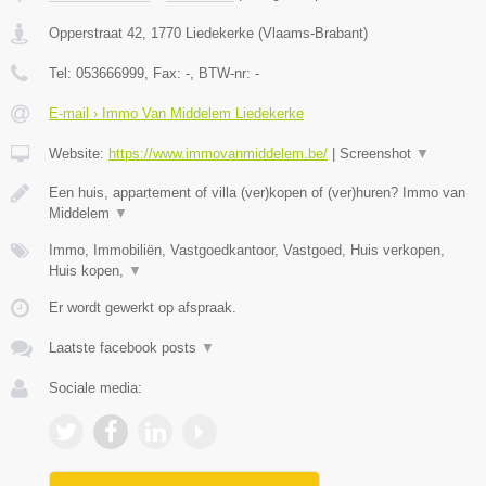
Opperstraat 42
,
1770
Liedekerke
(
Vlaams-Brabant
)
Tel:
053666999
, Fax:
-
, BTW-nr:
-
E-mail › Immo Van Middelem Liedekerke
Website:
https://www.immovanmiddelem.be/
|
Screenshot
▼
Een huis, appartement of villa (ver)kopen of (ver)huren? Immo van
Middelem
▼
Immo, Immobiliën, Vastgoedkantoor, Vastgoed, Huis verkopen,
Huis kopen,
▼
Er wordt gewerkt op afspraak.
Laatste facebook posts
▼
Sociale media: