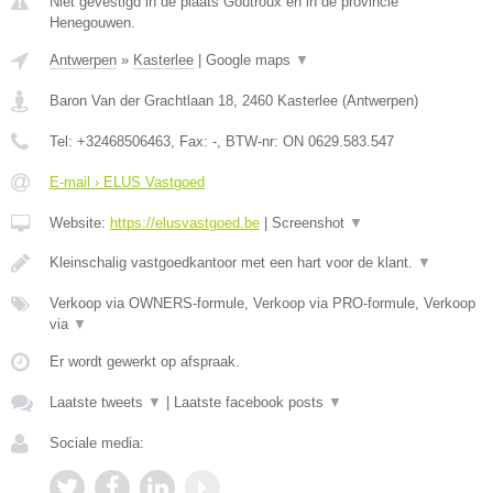
Niet gevestigd in de plaats Goutroux en in de provincie
Henegouwen.
Antwerpen
»
Kasterlee
|
Google maps
▼
Baron Van der Grachtlaan 18
,
2460
Kasterlee
(
Antwerpen
)
Tel:
+32468506463
, Fax:
-
, BTW-nr:
ON 0629.583.547
E-mail › ELUS Vastgoed
Website:
https://elusvastgoed.be
|
Screenshot
▼
Kleinschalig vastgoedkantoor met een hart voor de klant.
▼
Verkoop via OWNERS-formule, Verkoop via PRO-formule, Verkoop
via
▼
Er wordt gewerkt op afspraak.
Laatste tweets
▼
|
Laatste facebook posts
▼
Sociale media: