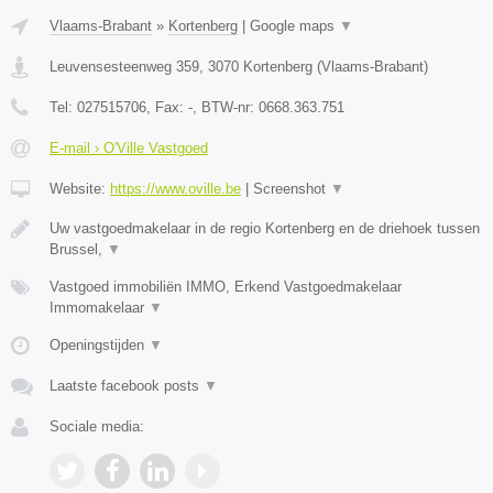
Vlaams-Brabant
»
Kortenberg
|
Google maps
▼
Leuvensesteenweg 359
,
3070
Kortenberg
(
Vlaams-Brabant
)
Tel:
027515706
, Fax:
-
, BTW-nr:
0668.363.751
E-mail › O'Ville Vastgoed
Website:
https://www.oville.be
|
Screenshot
▼
Uw vastgoedmakelaar in de regio Kortenberg en de driehoek tussen
Brussel,
▼
Vastgoed immobiliën IMMO, Erkend Vastgoedmakelaar
Immomakelaar
▼
Openingstijden
▼
Laatste facebook posts
▼
Sociale media: