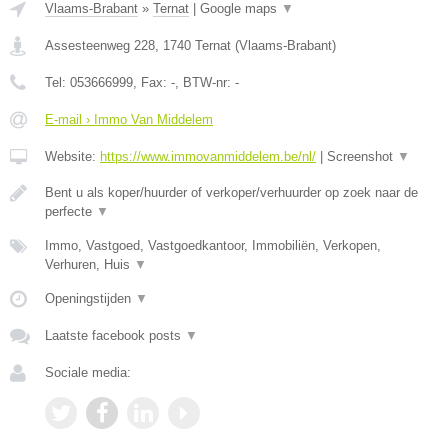
Vlaams-Brabant
»
Ternat
|
Google maps
▼
Assesteenweg 228
,
1740
Ternat
(
Vlaams-Brabant
)
Tel:
053666999
, Fax:
-
, BTW-nr:
-
E-mail › Immo Van Middelem
Website:
https://www.immovanmiddelem.be/nl/
|
Screenshot
▼
Bent u als koper/huurder of verkoper/verhuurder op zoek naar de
perfecte
▼
Immo, Vastgoed, Vastgoedkantoor, Immobiliën, Verkopen,
Verhuren, Huis
▼
Openingstijden
▼
Laatste facebook posts
▼
Sociale media: