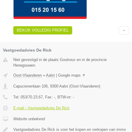
BEKIJK VOLLEDIG PROFIEL
Vastgoedadvies De Rick
Niet gevestigd in de plaats Goutroux en in de provincie
Henegouwen.
Oost-Vlaanderen
»
Aalst
|
Google maps
▼
Capucienenlaan 106
,
9300
Aalst
(
Oost-Vlaanderen
)
Tel:
053/70.23.67
, Fax:
-
, BTW-nr:
-
E-mail › Vastgoedadvies De Rick
Website onbekend
Vastgoedadvies De Rick is voor het kopen en verkopen van immo