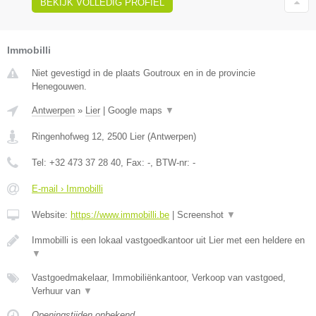
BEKIJK VOLLEDIG PROFIEL
Immobilli
Niet gevestigd in de plaats Goutroux en in de provincie
Henegouwen.
Antwerpen
»
Lier
|
Google maps
▼
Ringenhofweg 12
,
2500
Lier
(
Antwerpen
)
Tel:
+32 473 37 28 40
, Fax:
-
, BTW-nr:
-
E-mail › Immobilli
Website:
https://www.immobilli.be
|
Screenshot
▼
Immobilli is een lokaal vastgoedkantoor uit Lier met een heldere en
▼
Vastgoedmakelaar, Immobiliënkantoor, Verkoop van vastgoed,
Verhuur van
▼
Openingstijden onbekend