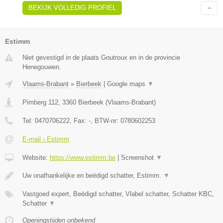
BEKIJK VOLLEDIG PROFIEL
Estimm
Niet gevestigd in de plaats Goutroux en in de provincie
Henegouwen.
Vlaams-Brabant
»
Bierbeek
|
Google maps
▼
Pimberg 112
,
3360
Bierbeek
(
Vlaams-Brabant
)
Tel:
0470706222
, Fax:
-
, BTW-nr:
0780602253
E-mail › Estimm
Website:
https://www.estimm.be
|
Screenshot
▼
Uw onafhankelijke en beëdigd schatter, Estimm.
▼
Vastgoed expert, Beëdigd schatter, Vlabel schatter, Schatter KBC,
Schatter
▼
Openingstijden onbekend