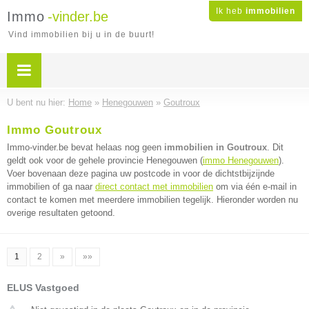
Ik heb
immobilien
Immo
-vinder.be
Vind immobilien bij u in de buurt!
U bent nu hier:
Home
»
Henegouwen
»
Goutroux
Immo Goutroux
Immo-vinder.be bevat helaas nog geen
immobilien in Goutroux
. Dit
geldt ook voor de gehele provincie Henegouwen (
immo Henegouwen
).
Voer bovenaan deze pagina uw postcode in voor de dichtstbijzijnde
immobilien of ga naar
direct contact met immobilien
om via één e-mail in
contact te komen met meerdere immobilien tegelijk. Hieronder worden nu
overige resultaten getoond.
1
2
»
»»
ELUS Vastgoed