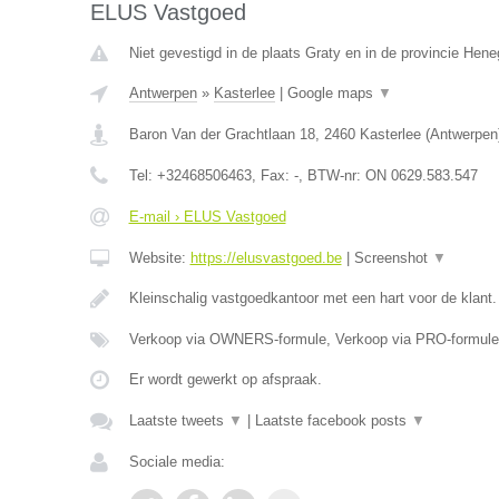
ELUS Vastgoed
Niet gevestigd in de plaats Graty en in de provincie Hen
Antwerpen
»
Kasterlee
|
Google maps
▼
Baron Van der Grachtlaan 18
,
2460
Kasterlee
(
Antwerpen
Tel:
+32468506463
, Fax:
-
, BTW-nr:
ON 0629.583.547
E-mail › ELUS Vastgoed
Website:
https://elusvastgoed.be
|
Screenshot
▼
Kleinschalig vastgoedkantoor met een hart voor de klant
Verkoop via OWNERS-formule, Verkoop via PRO-formule
Er wordt gewerkt op afspraak.
Laatste tweets
▼
|
Laatste facebook posts
▼
Sociale media: