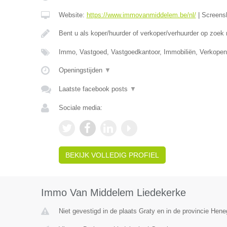
Website:
https://www.immovanmiddelem.be/nl/
|
Screens
Bent u als koper/huurder of verkoper/verhuurder op zoek
Immo, Vastgoed, Vastgoedkantoor, Immobiliën, Verkopen
Openingstijden
▼
Laatste facebook posts
▼
Sociale media:
BEKIJK VOLLEDIG PROFIEL
Immo Van Middelem Liedekerke
Niet gevestigd in de plaats Graty en in de provincie Hen