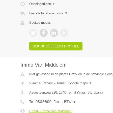
Openingstijden
▼
Laatste facebook posts
▼
Sociale media:
BEKIJK VOLLEDIG PROFIEL
Immo Van Middelem
Niet gevestigd in de plaats Graty en in de provincie Hen
Vlaams-Brabant
»
Ternat
|
Google maps
▼
Assesteenweg 228
,
1740
Ternat
(
Vlaams-Brabant
)
Tel:
053666999
, Fax:
-
, BTW-nr:
-
E-mail › Immo Van Middelem