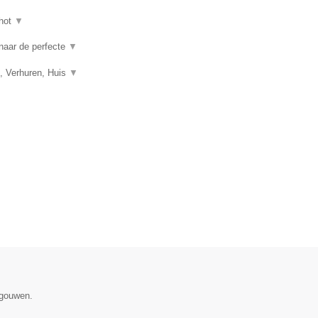
hot
▼
 naar de perfecte
▼
, Verhuren, Huis
▼
egouwen.