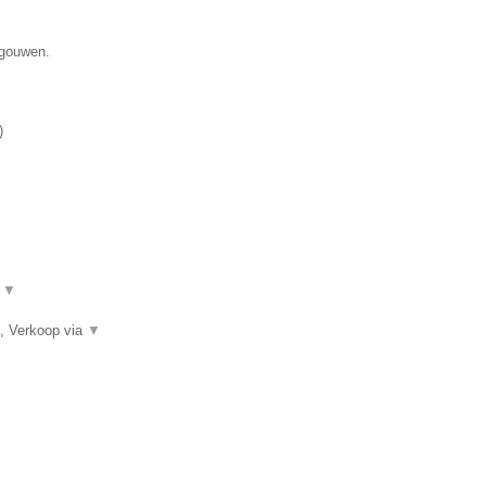
egouwen.
)
.
▼
, Verkoop via
▼