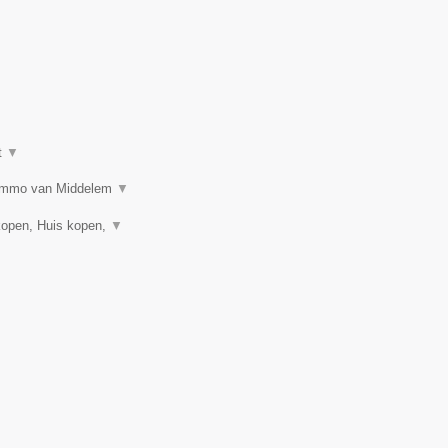
t
▼
n? Immo van Middelem
▼
kopen, Huis kopen,
▼