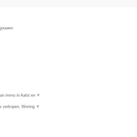
egouwen.
van immo in Aalst en
▼
is verkopen, Woning
▼