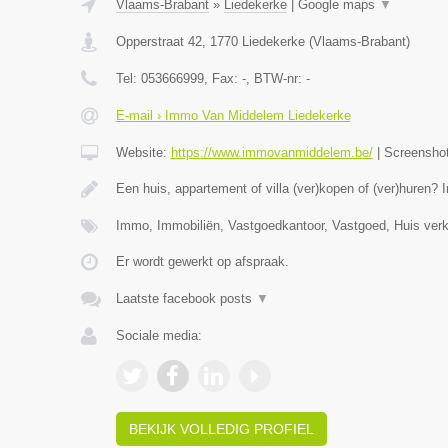
Vlaams-Brabant
»
Liedekerke
|
Google maps
▼
Opperstraat 42
,
1770
Liedekerke
(
Vlaams-Brabant
)
Tel:
053666999
, Fax:
-
, BTW-nr:
-
E-mail › Immo Van Middelem Liedekerke
Website:
https://www.immovanmiddelem.be/
|
Screensho
Een huis, appartement of villa (ver)kopen of (ver)hure
Immo, Immobiliën, Vastgoedkantoor, Vastgoed, Huis ver
Er wordt gewerkt op afspraak.
Laatste facebook posts
▼
Sociale media:
BEKIJK VOLLEDIG PROFIEL