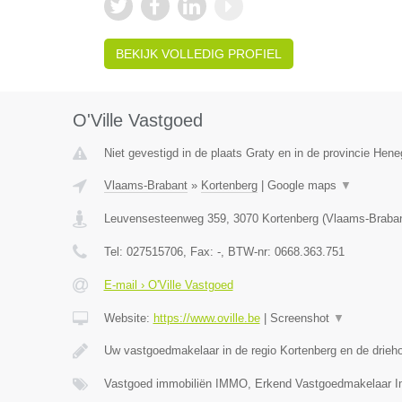
BEKIJK VOLLEDIG PROFIEL
O'Ville Vastgoed
Niet gevestigd in de plaats Graty en in de provincie Hen
Vlaams-Brabant
»
Kortenberg
|
Google maps
▼
Leuvensesteenweg 359
,
3070
Kortenberg
(
Vlaams-Braba
Tel:
027515706
, Fax:
-
, BTW-nr:
0668.363.751
E-mail › O'Ville Vastgoed
Website:
https://www.oville.be
|
Screenshot
▼
Uw vastgoedmakelaar in de regio Kortenberg en de drieh
Vastgoed immobiliën IMMO, Erkend Vastgoedmakelaar