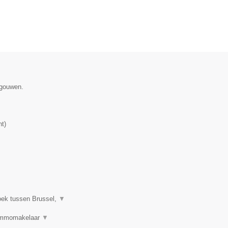
egouwen.
nt
)
oek tussen Brussel,
▼
 Immomakelaar
▼