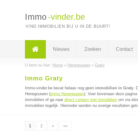
Immo
-vinder.be
VIND IMMOBILIEN BIJ U IN DE BUURT!
Nieuws
Zoeken
Contact
U bent nu hier:
Home
»
Henegouwen
»
Graty
Immo Graty
Immo-vinder.be bevat helaas nog geen
immobilien in Graty
. 
Henegouwen (
immo Henegouwen
). Voer bovenaan deze pagina 
immobilien of ga naar
direct contact met immobilien
om via één 
immobilien tegelijk. Hieronder worden nu overige resultaten get
1
2
»
»»