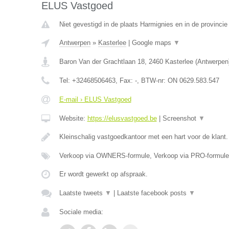
ELUS Vastgoed
Niet gevestigd in de plaats Harmignies en in de provinc
Antwerpen
»
Kasterlee
|
Google maps
▼
Baron Van der Grachtlaan 18
,
2460
Kasterlee
(
Antwerpen
Tel:
+32468506463
, Fax:
-
, BTW-nr:
ON 0629.583.547
E-mail › ELUS Vastgoed
Website:
https://elusvastgoed.be
|
Screenshot
▼
Kleinschalig vastgoedkantoor met een hart voor de klant
Verkoop via OWNERS-formule, Verkoop via PRO-formule
Er wordt gewerkt op afspraak.
Laatste tweets
▼
|
Laatste facebook posts
▼
Sociale media: