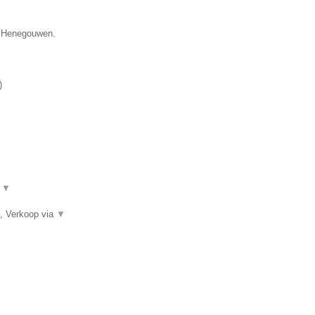
ie Henegouwen.
)
.
▼
, Verkoop via
▼