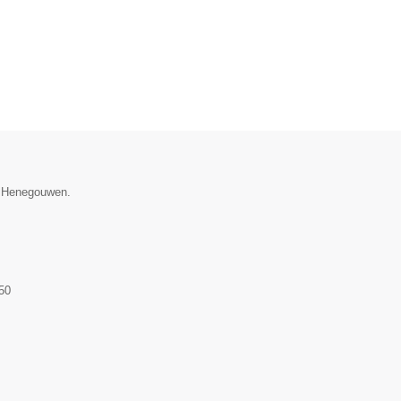
ie Henegouwen.
50