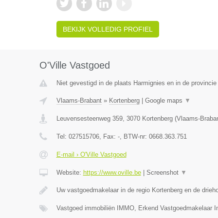
BEKIJK VOLLEDIG PROFIEL
O'Ville Vastgoed
Niet gevestigd in de plaats Harmignies en in de provinc
Vlaams-Brabant
»
Kortenberg
|
Google maps
▼
Leuvensesteenweg 359
,
3070
Kortenberg
(
Vlaams-Braba
Tel:
027515706
, Fax:
-
, BTW-nr:
0668.363.751
E-mail › O'Ville Vastgoed
Website:
https://www.oville.be
|
Screenshot
▼
Uw vastgoedmakelaar in de regio Kortenberg en de drieh
Vastgoed immobiliën IMMO, Erkend Vastgoedmakelaar