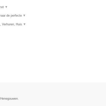
hot
▼
 naar de perfecte
▼
, Verhuren, Huis
▼
ie Henegouwen.