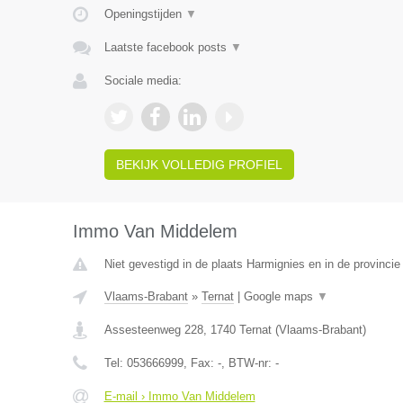
Openingstijden
▼
Laatste facebook posts
▼
Sociale media:
BEKIJK VOLLEDIG PROFIEL
Immo Van Middelem
Niet gevestigd in de plaats Harmignies en in de provinc
Vlaams-Brabant
»
Ternat
|
Google maps
▼
Assesteenweg 228
,
1740
Ternat
(
Vlaams-Brabant
)
Tel:
053666999
, Fax:
-
, BTW-nr:
-
E-mail › Immo Van Middelem