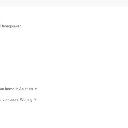
ie Henegouwen.
van immo in Aalst en
▼
is verkopen, Woning
▼