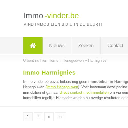
Immo
-vinder.be
VIND IMMOBILIEN BIJ U IN DE BUURT!
Nieuws
Zoeken
Contact
U bent nu hier:
Home
»
Henegouwen
»
Harmignies
Immo Harmignies
Immo-vinder.be bevat helaas nog geen
immobilien in Harmig
Henegouwen (
immo Henegouwen
). Voer bovenaan deze pagina 
immobilien of ga naar
direct contact met immobilien
om via één 
immobilien tegelijk. Hieronder worden nu overige resultaten get
1
2
»
»»