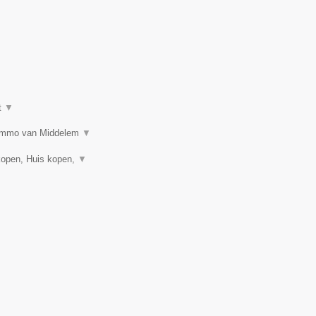
t
▼
n? Immo van Middelem
▼
kopen, Huis kopen,
▼