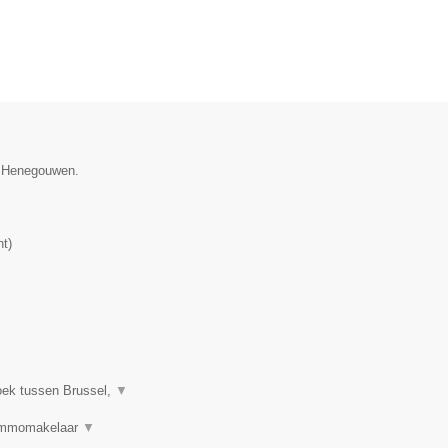
ie Henegouwen.
nt
)
oek tussen Brussel,
▼
 Immomakelaar
▼