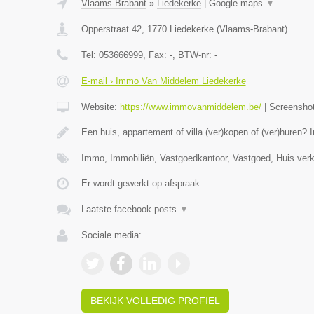
Vlaams-Brabant
»
Liedekerke
|
Google maps
▼
Opperstraat 42
,
1770
Liedekerke
(
Vlaams-Brabant
)
Tel:
053666999
, Fax:
-
, BTW-nr:
-
E-mail › Immo Van Middelem Liedekerke
Website:
https://www.immovanmiddelem.be/
|
Screensho
Een huis, appartement of villa (ver)kopen of (ver)hure
Immo, Immobiliën, Vastgoedkantoor, Vastgoed, Huis ver
Er wordt gewerkt op afspraak.
Laatste facebook posts
▼
Sociale media:
BEKIJK VOLLEDIG PROFIEL