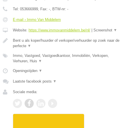
Tel:
053666999
, Fax:
-
, BTW-nr:
-
E-mail › Immo Van Middelem
Website:
https://www.immovanmiddelem.be/nl/
|
Screenshot
▼
Bent u als koper/huurder of verkoper/verhuurder op zoek naar de
perfecte
▼
Immo, Vastgoed, Vastgoedkantoor, Immobiliën, Verkopen,
Verhuren, Huis
▼
Openingstijden
▼
Laatste facebook posts
▼
Sociale media: