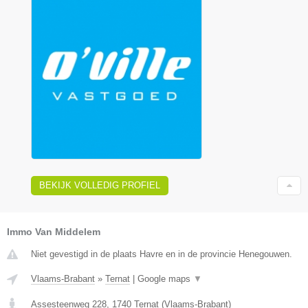
BEKIJK VOLLEDIG PROFIEL
Immo Van Middelem
Niet gevestigd in de plaats Havre en in de provincie Henegouwen.
Vlaams-Brabant
»
Ternat
|
Google maps
▼
Assesteenweg 228
,
1740
Ternat
(
Vlaams-Brabant
)