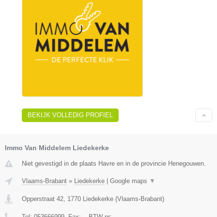
BEKIJK VOLLEDIG PROFIEL
Immo Van Middelem Liedekerke
Niet gevestigd in de plaats Havre en in de provincie Henegouwen.
Vlaams-Brabant
»
Liedekerke
|
Google maps
▼
Opperstraat 42
,
1770
Liedekerke
(
Vlaams-Brabant
)
Tel:
053666999
, Fax:
-
, BTW-nr:
-