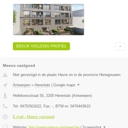
BEKIJK VOLLEDIG PROFIEL
Meeus vastgoed
Niet gevestigd in de plaats Havre en in de provincie Henegouwen.
Antwerpen
»
Herentals
|
Google maps
▼
Hellekensstraat 55
,
2200
Herentals
(
Antwerpen
)
Tel:
0475/561622
, Fax:
-
, BTW-nr:
0476443610
E-mail › Meeus vastgoed
Website:
http://www.meeus-vastgoed.be
|
Screenshot
▼