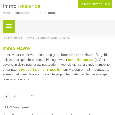
Ik heb
immobilien
Immo
-vinder.be
Vind immobilien bij u in de buurt!
U bent nu hier:
Home
»
Henegouwen
»
Havre
Immo Havre
Immo-vinder.be bevat helaas nog geen
immobilien in Havre
. Dit geldt
ook voor de gehele provincie Henegouwen (
immo Henegouwen
). Voer
bovenaan deze pagina uw postcode in voor de dichtstbijzijnde immobilien
of ga naar
direct contact met immobilien
om via één e-mail in contact te
komen met meerdere immobilien tegelijk. Hieronder worden nu overige
resultaten getoond.
1
2
»
»»
ELUS Vastgoed