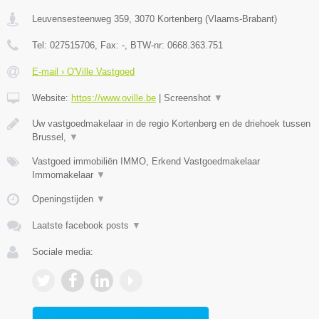
Leuvensesteenweg 359
,
3070
Kortenberg
(
Vlaams-Brabant
)
Tel:
027515706
, Fax:
-
, BTW-nr:
0668.363.751
E-mail › O'Ville Vastgoed
Website:
https://www.oville.be
|
Screenshot
▼
Uw vastgoedmakelaar in de regio Kortenberg en de driehoek tussen
Brussel,
▼
Vastgoed immobiliën IMMO, Erkend Vastgoedmakelaar
Immomakelaar
▼
Openingstijden
▼
Laatste facebook posts
▼
Sociale media: