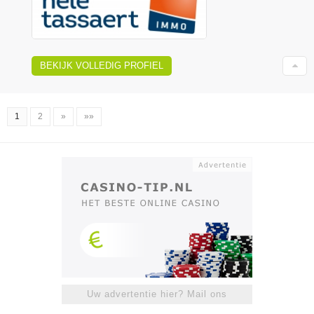
BEKIJK VOLLEDIG PROFIEL
1
2
»
»»
Uw advertentie hier? Mail ons