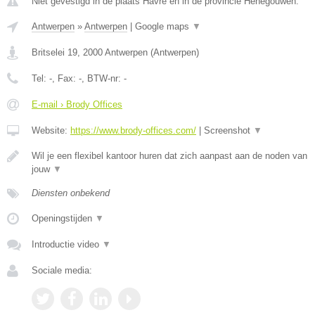
Niet gevestigd in de plaats Havre en in de provincie Henegouwen.
Antwerpen
»
Antwerpen
|
Google maps
▼
Britselei 19
,
2000
Antwerpen
(
Antwerpen
)
Tel:
-
, Fax:
-
, BTW-nr:
-
E-mail › Brody Offices
Website:
https://www.brody-offices.com/
|
Screenshot
▼
Wil je een flexibel kantoor huren dat zich aanpast aan de noden van
jouw
▼
Diensten onbekend
Openingstijden
▼
Introductie video
▼
Sociale media: