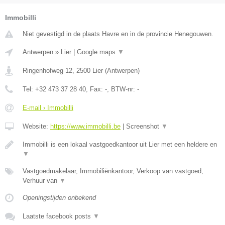
Immobilli
Niet gevestigd in de plaats Havre en in de provincie Henegouwen.
Antwerpen
»
Lier
|
Google maps
▼
Ringenhofweg 12
,
2500
Lier
(
Antwerpen
)
Tel:
+32 473 37 28 40
, Fax:
-
, BTW-nr:
-
E-mail › Immobilli
Website:
https://www.immobilli.be
|
Screenshot
▼
Immobilli is een lokaal vastgoedkantoor uit Lier met een heldere en
▼
Vastgoedmakelaar, Immobiliënkantoor, Verkoop van vastgoed,
Verhuur van
▼
Openingstijden onbekend
Laatste facebook posts
▼