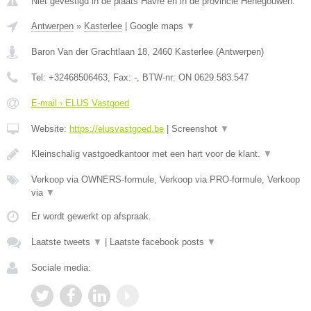
Niet gevestigd in de plaats Havre en in de provincie Henegouwen.
Antwerpen
»
Kasterlee
|
Google maps
▼
Baron Van der Grachtlaan 18
,
2460
Kasterlee
(
Antwerpen
)
Tel:
+32468506463
, Fax:
-
, BTW-nr:
ON 0629.583.547
E-mail › ELUS Vastgoed
Website:
https://elusvastgoed.be
|
Screenshot
▼
Kleinschalig vastgoedkantoor met een hart voor de klant.
▼
Verkoop via OWNERS-formule, Verkoop via PRO-formule, Verkoop
via
▼
Er wordt gewerkt op afspraak.
Laatste tweets
▼
|
Laatste facebook posts
▼
Sociale media: