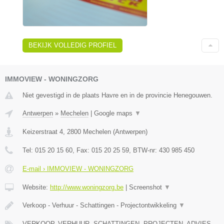
BEKIJK VOLLEDIG PROFIEL
IMMOVIEW - WONINGZORG
Niet gevestigd in de plaats Havre en in de provincie Henegouwen.
Antwerpen
»
Mechelen
|
Google maps
▼
Keizerstraat 4
,
2800
Mechelen
(
Antwerpen
)
Tel:
015 20 15 60
, Fax:
015 20 25 59
, BTW-nr:
430 985 450
E-mail › IMMOVIEW - WONINGZORG
Website:
http://www.woningzorg.be
|
Screenshot
▼
Verkoop - Verhuur - Schattingen - Projectontwikkeling
▼
VERKOOP, VERHUUR, SCHATTINGEN, PROJECTEN, ADVIES,