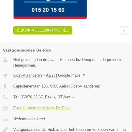
BEKIJK VOLLEDIG PROFIEL
Vastgoedadvies De Rick
Niet gevestigd in de plaats Herinnes lez Pecq en in de provincie
Henegouwen.
Oost-Vlaanderen
»
Aalst
|
Google maps
▼
Capucienenlaan 106
,
9300
Aalst
(
Oost-Vlaanderen
)
Tel:
053/70.23.67
, Fax:
-
, BTW-nr:
-
E-mail › Vastgoedadvies De Rick
Website onbekend
Vastgoedadvies De Rick is voor het kopen en verkopen van immo