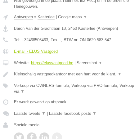
Niet gevestigd in de plaats Herinnes lez Pecq en in de provincie
Henegouwen.
Antwerpen
»
Kasterlee
|
Google maps
▼
Baron Van der Grachtlaan 18
,
2460
Kasterlee
(
Antwerpen
)
Tel:
+32468506463
, Fax:
-
, BTW-nr:
ON 0629.583.547
E-mail › ELUS Vastgoed
Website:
https://elusvastgoed.be
|
Screenshot
▼
Kleinschalig vastgoedkantoor met een hart voor de klant.
▼
Verkoop via OWNERS-formule, Verkoop via PRO-formule, Verkoop
via
▼
Er wordt gewerkt op afspraak.
Laatste tweets
▼
|
Laatste facebook posts
▼
Sociale media: