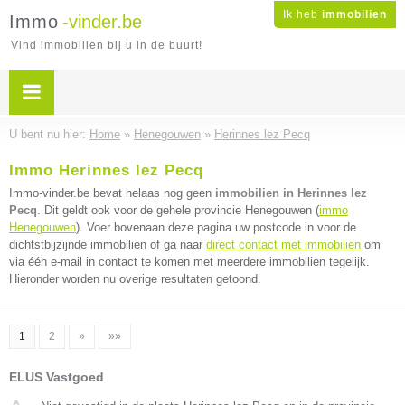
Ik heb
immobilien
Immo
-vinder.be
Vind immobilien bij u in de buurt!
U bent nu hier:
Home
»
Henegouwen
»
Herinnes lez Pecq
Immo Herinnes lez Pecq
Immo-vinder.be bevat helaas nog geen
immobilien in Herinnes lez
Pecq
. Dit geldt ook voor de gehele provincie Henegouwen (
immo
Henegouwen
). Voer bovenaan deze pagina uw postcode in voor de
dichtstbijzijnde immobilien of ga naar
direct contact met immobilien
om
via één e-mail in contact te komen met meerdere immobilien tegelijk.
Hieronder worden nu overige resultaten getoond.
1
2
»
»»
ELUS Vastgoed