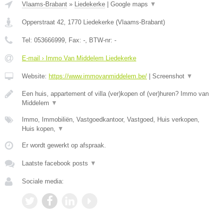
Vlaams-Brabant
»
Liedekerke
|
Google maps
▼
Opperstraat 42
,
1770
Liedekerke
(
Vlaams-Brabant
)
Tel:
053666999
, Fax:
-
, BTW-nr:
-
E-mail › Immo Van Middelem Liedekerke
Website:
https://www.immovanmiddelem.be/
|
Screenshot
▼
Een huis, appartement of villa (ver)kopen of (ver)huren? Immo van
Middelem
▼
Immo, Immobiliën, Vastgoedkantoor, Vastgoed, Huis verkopen,
Huis kopen,
▼
Er wordt gewerkt op afspraak.
Laatste facebook posts
▼
Sociale media: