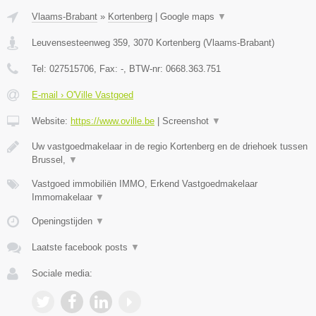
Vlaams-Brabant
»
Kortenberg
|
Google maps
▼
Leuvensesteenweg 359
,
3070
Kortenberg
(
Vlaams-Brabant
)
Tel:
027515706
, Fax:
-
, BTW-nr:
0668.363.751
E-mail › O'Ville Vastgoed
Website:
https://www.oville.be
|
Screenshot
▼
Uw vastgoedmakelaar in de regio Kortenberg en de driehoek tussen
Brussel,
▼
Vastgoed immobiliën IMMO, Erkend Vastgoedmakelaar
Immomakelaar
▼
Openingstijden
▼
Laatste facebook posts
▼
Sociale media: