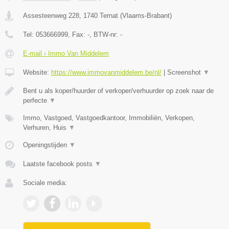
Assesteenweg 228
,
1740
Ternat
(
Vlaams-Brabant
)
Tel:
053666999
, Fax:
-
, BTW-nr:
-
E-mail › Immo Van Middelem
Website:
https://www.immovanmiddelem.be/nl/
|
Screenshot
▼
Bent u als koper/huurder of verkoper/verhuurder op zoek naar de
perfecte
▼
Immo, Vastgoed, Vastgoedkantoor, Immobiliën, Verkopen,
Verhuren, Huis
▼
Openingstijden
▼
Laatste facebook posts
▼
Sociale media: