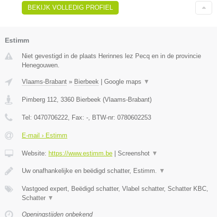
BEKIJK VOLLEDIG PROFIEL
Estimm
Niet gevestigd in de plaats Herinnes lez Pecq en in de provincie
Henegouwen.
Vlaams-Brabant
»
Bierbeek
|
Google maps
▼
Pimberg 112
,
3360
Bierbeek
(
Vlaams-Brabant
)
Tel:
0470706222
, Fax:
-
, BTW-nr:
0780602253
E-mail › Estimm
Website:
https://www.estimm.be
|
Screenshot
▼
Uw onafhankelijke en beëdigd schatter, Estimm.
▼
Vastgoed expert, Beëdigd schatter, Vlabel schatter, Schatter KBC,
Schatter
▼
Openingstijden onbekend