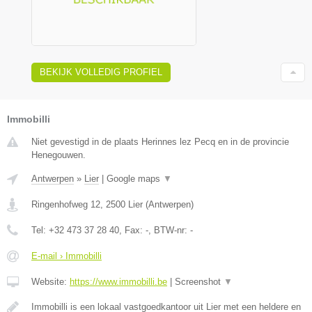
BEKIJK VOLLEDIG PROFIEL
Immobilli
Niet gevestigd in de plaats Herinnes lez Pecq en in de provincie
Henegouwen.
Antwerpen
»
Lier
|
Google maps
▼
Ringenhofweg 12
,
2500
Lier
(
Antwerpen
)
Tel:
+32 473 37 28 40
, Fax:
-
, BTW-nr:
-
E-mail › Immobilli
Website:
https://www.immobilli.be
|
Screenshot
▼
Immobilli is een lokaal vastgoedkantoor uit Lier met een heldere en