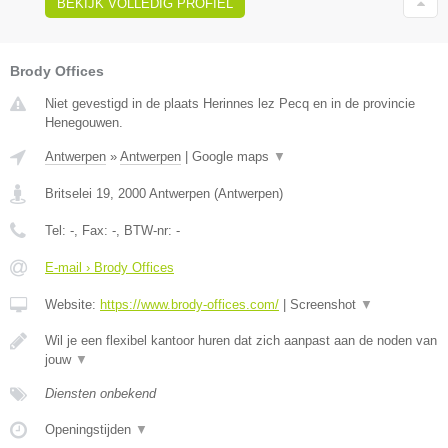
BEKIJK VOLLEDIG PROFIEL
Brody Offices
Niet gevestigd in de plaats Herinnes lez Pecq en in de provincie
Henegouwen.
Antwerpen
»
Antwerpen
|
Google maps
▼
Britselei 19
,
2000
Antwerpen
(
Antwerpen
)
Tel:
-
, Fax:
-
, BTW-nr:
-
E-mail › Brody Offices
Website:
https://www.brody-offices.com/
|
Screenshot
▼
Wil je een flexibel kantoor huren dat zich aanpast aan de noden van
jouw
▼
Diensten onbekend
Openingstijden
▼