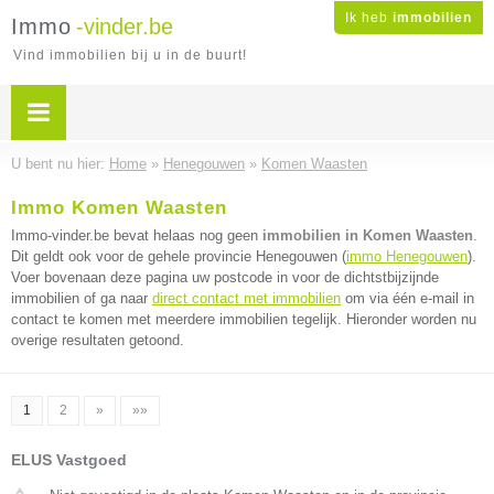
Ik heb
immobilien
Immo
-vinder.be
Vind immobilien bij u in de buurt!
U bent nu hier:
Home
»
Henegouwen
»
Komen Waasten
Immo Komen Waasten
Immo-vinder.be bevat helaas nog geen
immobilien in Komen Waasten
.
Dit geldt ook voor de gehele provincie Henegouwen (
immo Henegouwen
).
Voer bovenaan deze pagina uw postcode in voor de dichtstbijzijnde
immobilien of ga naar
direct contact met immobilien
om via één e-mail in
contact te komen met meerdere immobilien tegelijk. Hieronder worden nu
overige resultaten getoond.
1
2
»
»»
ELUS Vastgoed