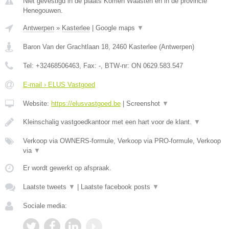
Niet gevestigd in de plaats Komen Waasten en in de provincie
Henegouwen.
Antwerpen
»
Kasterlee
|
Google maps
▼
Baron Van der Grachtlaan 18
,
2460
Kasterlee
(
Antwerpen
)
Tel:
+32468506463
, Fax:
-
, BTW-nr:
ON 0629.583.547
E-mail › ELUS Vastgoed
Website:
https://elusvastgoed.be
|
Screenshot
▼
Kleinschalig vastgoedkantoor met een hart voor de klant.
▼
Verkoop via OWNERS-formule, Verkoop via PRO-formule, Verkoop
via
▼
Er wordt gewerkt op afspraak.
Laatste tweets
▼
|
Laatste facebook posts
▼
Sociale media: