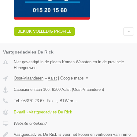
BEKIJK VOLLEDIG PROFIEL
Vastgoedadvies De Rick
Niet gevestigd in de plaats Komen Waasten en in de provincie
Henegouwen.
Oost-Vlaanderen
»
Aalst
|
Google maps
▼
Capucienenlaan 106
,
9300
Aalst
(
Oost-Vlaanderen
)
Tel:
053/70.23.67
, Fax:
-
, BTW-nr:
-
E-mail › Vastgoedadvies De Rick
Website onbekend
Vastgoedadvies De Rick is voor het kopen en verkopen van immo