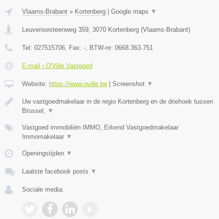
Vlaams-Brabant
»
Kortenberg
|
Google maps
▼
Leuvensesteenweg 359
,
3070
Kortenberg
(
Vlaams-Brabant
)
Tel:
027515706
, Fax:
-
, BTW-nr:
0668.363.751
E-mail › O'Ville Vastgoed
Website:
https://www.oville.be
|
Screenshot
▼
Uw vastgoedmakelaar in de regio Kortenberg en de driehoek tussen
Brussel,
▼
Vastgoed immobiliën IMMO, Erkend Vastgoedmakelaar
Immomakelaar
▼
Openingstijden
▼
Laatste facebook posts
▼
Sociale media: