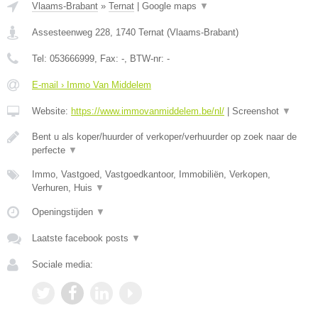
Vlaams-Brabant
»
Ternat
|
Google maps
▼
Assesteenweg 228
,
1740
Ternat
(
Vlaams-Brabant
)
Tel:
053666999
, Fax:
-
, BTW-nr:
-
E-mail › Immo Van Middelem
Website:
https://www.immovanmiddelem.be/nl/
|
Screenshot
▼
Bent u als koper/huurder of verkoper/verhuurder op zoek naar de
perfecte
▼
Immo, Vastgoed, Vastgoedkantoor, Immobiliën, Verkopen,
Verhuren, Huis
▼
Openingstijden
▼
Laatste facebook posts
▼
Sociale media: