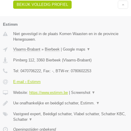
BEKIJK VOLLEDIG PROFIEL
Estimm
Niet gevestigd in de plaats Komen Waasten en in de provincie
Henegouwen.
Vlaams-Brabant
»
Bierbeek
|
Google maps
▼
Pimberg 112
,
3360
Bierbeek
(
Vlaams-Brabant
)
Tel:
0470706222
, Fax:
-
, BTW-nr:
0780602253
E-mail › Estimm
Website:
https://www.estimm.be
|
Screenshot
▼
Uw onafhankelijke en beëdigd schatter, Estimm.
▼
Vastgoed expert, Beëdigd schatter, Vlabel schatter, Schatter KBC,
Schatter
▼
Openingstijden onbekend