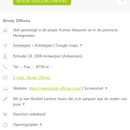
BEKIJK VOLLEDIG PROFIEL
Brody Offices
Niet gevestigd in de plaats Komen Waasten en in de provincie
Henegouwen.
Antwerpen
»
Antwerpen
|
Google maps
▼
Britselei 19
,
2000
Antwerpen
(
Antwerpen
)
Tel:
-
, Fax:
-
, BTW-nr:
-
E-mail › Brody Offices
Website:
https://www.brody-offices.com/
|
Screenshot
▼
Wil je een flexibel kantoor huren dat zich aanpast aan de noden van
jouw
▼
Diensten onbekend
Openingstijden
▼