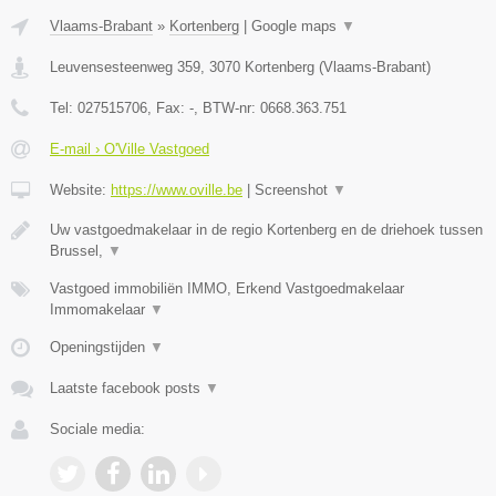
Vlaams-Brabant
»
Kortenberg
|
Google maps
▼
Leuvensesteenweg 359
,
3070
Kortenberg
(
Vlaams-Brabant
)
Tel:
027515706
, Fax:
-
, BTW-nr:
0668.363.751
E-mail › O'Ville Vastgoed
Website:
https://www.oville.be
|
Screenshot
▼
Uw vastgoedmakelaar in de regio Kortenberg en de driehoek tussen
Brussel,
▼
Vastgoed immobiliën IMMO, Erkend Vastgoedmakelaar
Immomakelaar
▼
Openingstijden
▼
Laatste facebook posts
▼
Sociale media: