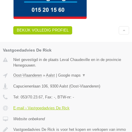
BEKIJK VOLLEDIG PROFIEL
Vastgoedadvies De Rick
Niet gevestigd in de plaats Leval Chaudeville en in de provincie
Henegouwen.
Oost-Vlaanderen
»
Aalst
|
Google maps
▼
Capucienenlaan 106
,
9300
Aalst
(
Oost-Vlaanderen
)
Tel:
053/70.23.67
, Fax:
-
, BTW-nr:
-
E-mail › Vastgoedadvies De Rick
Website onbekend
Vastgoedadvies De Rick is voor het kopen en verkopen van immo