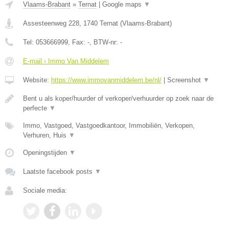
Vlaams-Brabant
»
Ternat
|
Google maps
▼
Assesteenweg 228
,
1740
Ternat
(
Vlaams-Brabant
)
Tel:
053666999
, Fax:
-
, BTW-nr:
-
E-mail › Immo Van Middelem
Website:
https://www.immovanmiddelem.be/nl/
|
Screenshot
▼
Bent u als koper/huurder of verkoper/verhuurder op zoek naar de
perfecte
▼
Immo, Vastgoed, Vastgoedkantoor, Immobiliën, Verkopen,
Verhuren, Huis
▼
Openingstijden
▼
Laatste facebook posts
▼
Sociale media: