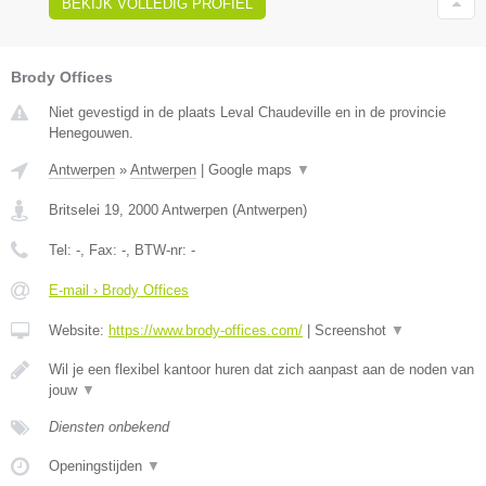
BEKIJK VOLLEDIG PROFIEL
Brody Offices
Niet gevestigd in de plaats Leval Chaudeville en in de provincie
Henegouwen.
Antwerpen
»
Antwerpen
|
Google maps
▼
Britselei 19
,
2000
Antwerpen
(
Antwerpen
)
Tel:
-
, Fax:
-
, BTW-nr:
-
E-mail › Brody Offices
Website:
https://www.brody-offices.com/
|
Screenshot
▼
Wil je een flexibel kantoor huren dat zich aanpast aan de noden van
jouw
▼
Diensten onbekend
Openingstijden
▼