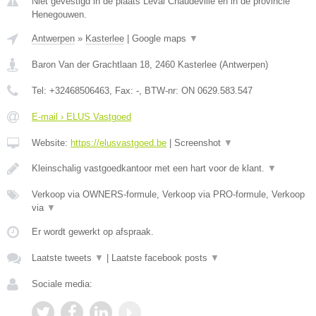
Niet gevestigd in de plaats Leval Chaudeville en in de provincie
Henegouwen.
Antwerpen
»
Kasterlee
|
Google maps
▼
Baron Van der Grachtlaan 18
,
2460
Kasterlee
(
Antwerpen
)
Tel:
+32468506463
, Fax:
-
, BTW-nr:
ON 0629.583.547
E-mail › ELUS Vastgoed
Website:
https://elusvastgoed.be
|
Screenshot
▼
Kleinschalig vastgoedkantoor met een hart voor de klant.
▼
Verkoop via OWNERS-formule, Verkoop via PRO-formule, Verkoop
via
▼
Er wordt gewerkt op afspraak.
Laatste tweets
▼
|
Laatste facebook posts
▼
Sociale media: