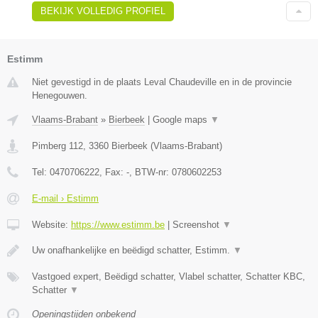
BEKIJK VOLLEDIG PROFIEL
Estimm
Niet gevestigd in de plaats Leval Chaudeville en in de provincie
Henegouwen.
Vlaams-Brabant
»
Bierbeek
|
Google maps
▼
Pimberg 112
,
3360
Bierbeek
(
Vlaams-Brabant
)
Tel:
0470706222
, Fax:
-
, BTW-nr:
0780602253
E-mail › Estimm
Website:
https://www.estimm.be
|
Screenshot
▼
Uw onafhankelijke en beëdigd schatter, Estimm.
▼
Vastgoed expert, Beëdigd schatter, Vlabel schatter, Schatter KBC,
Schatter
▼
Openingstijden onbekend