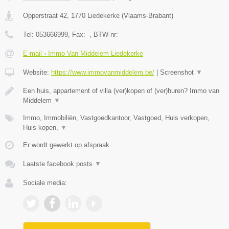
Opperstraat 42
,
1770
Liedekerke
(
Vlaams-Brabant
)
Tel:
053666999
, Fax:
-
, BTW-nr:
-
E-mail › Immo Van Middelem Liedekerke
Website:
https://www.immovanmiddelem.be/
|
Screenshot
▼
Een huis, appartement of villa (ver)kopen of (ver)huren? Immo van
Middelem
▼
Immo, Immobiliën, Vastgoedkantoor, Vastgoed, Huis verkopen,
Huis kopen,
▼
Er wordt gewerkt op afspraak.
Laatste facebook posts
▼
Sociale media: