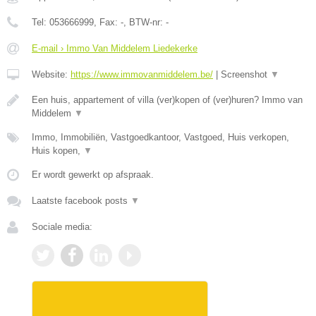
Tel:
053666999
, Fax:
-
, BTW-nr:
-
E-mail › Immo Van Middelem Liedekerke
Website:
https://www.immovanmiddelem.be/
|
Screenshot
▼
Een huis, appartement of villa (ver)kopen of (ver)huren? Immo van
Middelem
▼
Immo, Immobiliën, Vastgoedkantoor, Vastgoed, Huis verkopen,
Huis kopen,
▼
Er wordt gewerkt op afspraak.
Laatste facebook posts
▼
Sociale media: