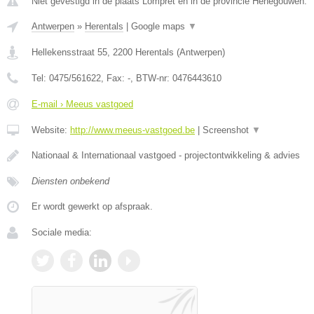
Niet gevestigd in de plaats Lompret en in de provincie Henegouwen.
Antwerpen
»
Herentals
|
Google maps
▼
Hellekensstraat 55
,
2200
Herentals
(
Antwerpen
)
Tel:
0475/561622
, Fax:
-
, BTW-nr:
0476443610
E-mail › Meeus vastgoed
Website:
http://www.meeus-vastgoed.be
|
Screenshot
▼
Nationaal & Internationaal vastgoed - projectontwikkeling & advies
Diensten onbekend
Er wordt gewerkt op afspraak.
Sociale media: