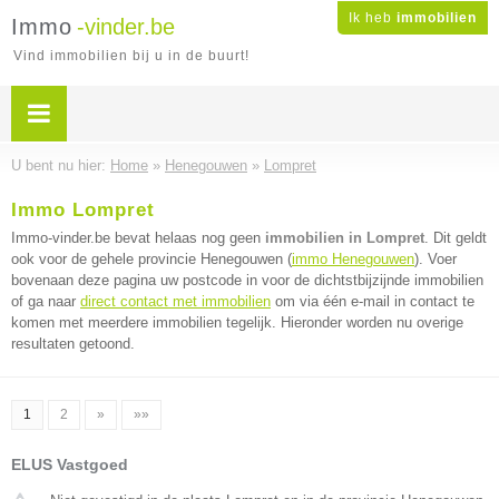
Ik heb
immobilien
Immo
-vinder.be
Vind immobilien bij u in de buurt!
U bent nu hier:
Home
»
Henegouwen
»
Lompret
Immo Lompret
Immo-vinder.be bevat helaas nog geen
immobilien in Lompret
. Dit geldt
ook voor de gehele provincie Henegouwen (
immo Henegouwen
). Voer
bovenaan deze pagina uw postcode in voor de dichtstbijzijnde immobilien
of ga naar
direct contact met immobilien
om via één e-mail in contact te
komen met meerdere immobilien tegelijk. Hieronder worden nu overige
resultaten getoond.
1
2
»
»»
ELUS Vastgoed