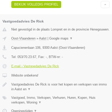
BEKIJK VOLLEDIG PROFIEL
Vastgoedadvies De Rick
Niet gevestigd in de plaats Lompret en in de provincie Henegouwen.
Oost-Vlaanderen
»
Aalst
|
Google maps
▼
Capucienenlaan 106
,
9300
Aalst
(
Oost-Vlaanderen
)
Tel:
053/70.23.67
, Fax:
-
, BTW-nr:
-
E-mail › Vastgoedadvies De Rick
Website onbekend
Vastgoedadvies De Rick is voor het kopen en verkopen van immo
in Aalst en
▼
Vastgoed, Immo, Verkopen, Verhuren, Huren, Kopen, Huis
verkopen, Woning
▼
Openingstijden
▼