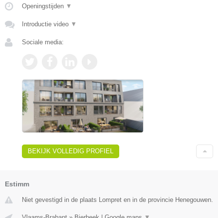
Openingstijden
▼
Introductie video
▼
Sociale media:
BEKIJK VOLLEDIG PROFIEL
Estimm
Niet gevestigd in de plaats Lompret en in de provincie Henegouwen.
Vlaams-Brabant
»
Bierbeek
|
Google maps
▼