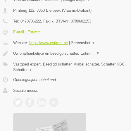
Pimberg 112
,
3360
Bierbeek
(
Vlaams-Brabant
)
Tel:
0470706222
, Fax:
-
, BTW-nr:
0780602253
E-mail › Estimm
Website:
https://www.estimm.be
|
Screenshot
▼
Uw onafhankelijke en beëdigd schatter, Estimm.
▼
Vastgoed expert, Beëdigd schatter, Vlabel schatter, Schatter KBC,
Schatter
▼
Openingstijden onbekend
Sociale media: