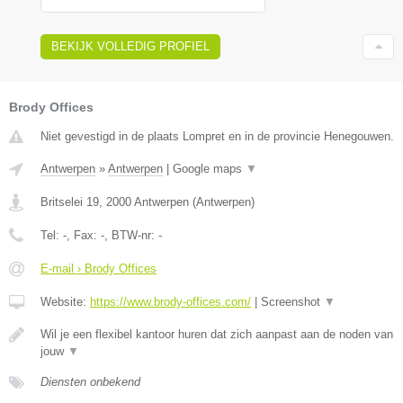
BEKIJK VOLLEDIG PROFIEL
Brody Offices
Niet gevestigd in de plaats Lompret en in de provincie Henegouwen.
Antwerpen
»
Antwerpen
|
Google maps
▼
Britselei 19
,
2000
Antwerpen
(
Antwerpen
)
Tel:
-
, Fax:
-
, BTW-nr:
-
E-mail › Brody Offices
Website:
https://www.brody-offices.com/
|
Screenshot
▼
Wil je een flexibel kantoor huren dat zich aanpast aan de noden van
jouw
▼
Diensten onbekend