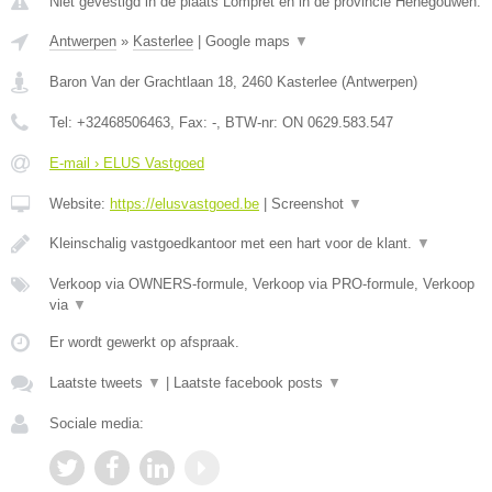
Niet gevestigd in de plaats Lompret en in de provincie Henegouwen.
Antwerpen
»
Kasterlee
|
Google maps
▼
Baron Van der Grachtlaan 18
,
2460
Kasterlee
(
Antwerpen
)
Tel:
+32468506463
, Fax:
-
, BTW-nr:
ON 0629.583.547
E-mail › ELUS Vastgoed
Website:
https://elusvastgoed.be
|
Screenshot
▼
Kleinschalig vastgoedkantoor met een hart voor de klant.
▼
Verkoop via OWNERS-formule, Verkoop via PRO-formule, Verkoop
via
▼
Er wordt gewerkt op afspraak.
Laatste tweets
▼
|
Laatste facebook posts
▼
Sociale media: