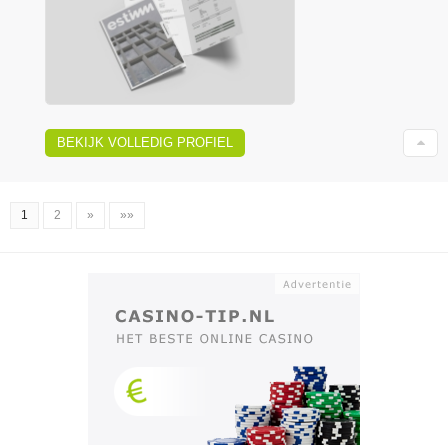
BEKIJK VOLLEDIG PROFIEL
1
2
»
»»