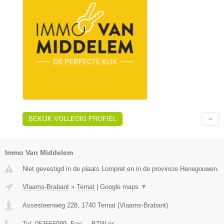
BEKIJK VOLLEDIG PROFIEL
Immo Van Middelem
Niet gevestigd in de plaats Lompret en in de provincie Henegouwen.
Vlaams-Brabant
»
Ternat
|
Google maps
▼
Assesteenweg 228
,
1740
Ternat
(
Vlaams-Brabant
)
Tel:
053666999
, Fax:
-
, BTW-nr:
-