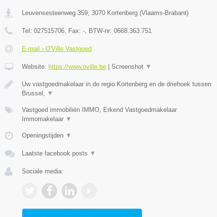
Leuvensesteenweg 359
,
3070
Kortenberg
(
Vlaams-Brabant
)
Tel:
027515706
, Fax:
-
, BTW-nr:
0668.363.751
E-mail › O'Ville Vastgoed
Website:
https://www.oville.be
|
Screenshot
▼
Uw vastgoedmakelaar in de regio Kortenberg en de driehoek tussen
Brussel,
▼
Vastgoed immobiliën IMMO, Erkend Vastgoedmakelaar
Immomakelaar
▼
Openingstijden
▼
Laatste facebook posts
▼
Sociale media: