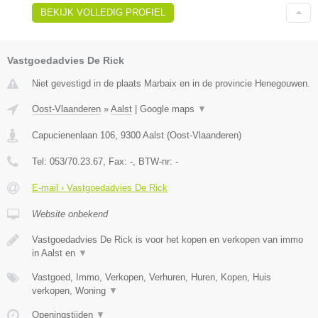
BEKIJK VOLLEDIG PROFIEL
Vastgoedadvies De Rick
Niet gevestigd in de plaats Marbaix en in de provincie Henegouwen.
Oost-Vlaanderen
»
Aalst
|
Google maps
▼
Capucienenlaan 106
,
9300
Aalst
(
Oost-Vlaanderen
)
Tel:
053/70.23.67
, Fax:
-
, BTW-nr:
-
E-mail › Vastgoedadvies De Rick
Website onbekend
Vastgoedadvies De Rick is voor het kopen en verkopen van immo
in Aalst en
▼
Vastgoed, Immo, Verkopen, Verhuren, Huren, Kopen, Huis
verkopen, Woning
▼
Openingstijden
▼