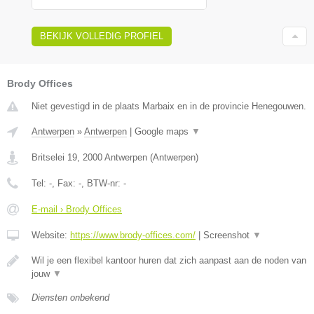
BEKIJK VOLLEDIG PROFIEL
Brody Offices
Niet gevestigd in de plaats Marbaix en in de provincie Henegouwen.
Antwerpen
»
Antwerpen
|
Google maps
▼
Britselei 19
,
2000
Antwerpen
(
Antwerpen
)
Tel:
-
, Fax:
-
, BTW-nr:
-
E-mail › Brody Offices
Website:
https://www.brody-offices.com/
|
Screenshot
▼
Wil je een flexibel kantoor huren dat zich aanpast aan de noden van
jouw
▼
Diensten onbekend