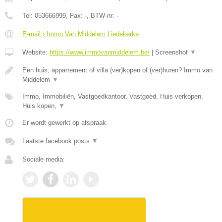
Tel:
053666999
, Fax:
-
, BTW-nr:
-
E-mail › Immo Van Middelem Liedekerke
Website:
https://www.immovanmiddelem.be/
|
Screenshot
▼
Een huis, appartement of villa (ver)kopen of (ver)huren? Immo van
Middelem
▼
Immo, Immobiliën, Vastgoedkantoor, Vastgoed, Huis verkopen,
Huis kopen,
▼
Er wordt gewerkt op afspraak.
Laatste facebook posts
▼
Sociale media: