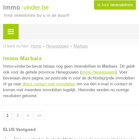
Ik heb
immobilien
Immo
-vinder.be
Vind immobilien bij u in de buurt!
U bent nu hier:
Home
»
Henegouwen
»
Marbaix
Immo Marbaix
Immo-vinder.be bevat helaas nog geen
immobilien in Marbaix
. Dit geldt
ook voor de gehele provincie Henegouwen (
immo Henegouwen
). Voer
bovenaan deze pagina uw postcode in voor de dichtstbijzijnde immobilien
of ga naar
direct contact met immobilien
om via één e-mail in contact te
komen met meerdere immobilien tegelijk. Hieronder worden nu overige
resultaten getoond.
1
2
»
»»
ELUS Vastgoed