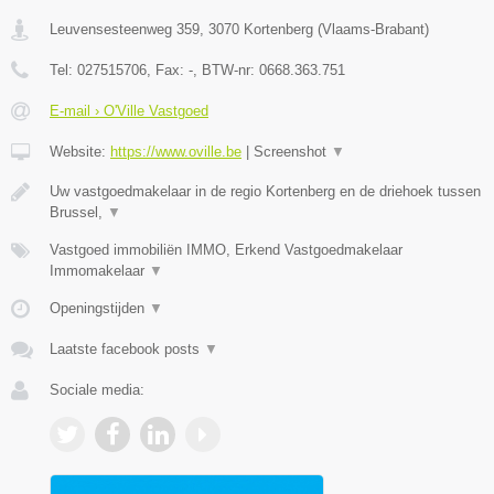
Leuvensesteenweg 359
,
3070
Kortenberg
(
Vlaams-Brabant
)
Tel:
027515706
, Fax:
-
, BTW-nr:
0668.363.751
E-mail › O'Ville Vastgoed
Website:
https://www.oville.be
|
Screenshot
▼
Uw vastgoedmakelaar in de regio Kortenberg en de driehoek tussen
Brussel,
▼
Vastgoed immobiliën IMMO, Erkend Vastgoedmakelaar
Immomakelaar
▼
Openingstijden
▼
Laatste facebook posts
▼
Sociale media: