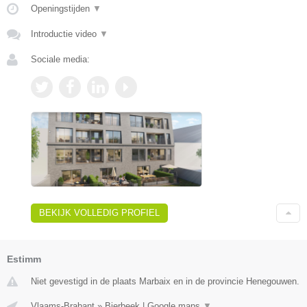
Openingstijden
▼
Introductie video
▼
Sociale media:
BEKIJK VOLLEDIG PROFIEL
Estimm
Niet gevestigd in de plaats Marbaix en in de provincie Henegouwen.
Vlaams-Brabant
»
Bierbeek
|
Google maps
▼