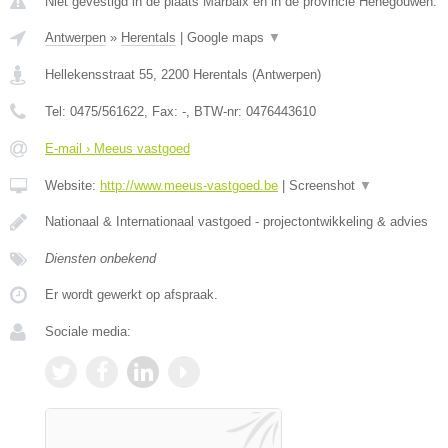
Niet gevestigd in de plaats Marbaix en in de provincie Henegouwen.
Antwerpen
»
Herentals
|
Google maps
▼
Hellekensstraat 55
,
2200
Herentals
(
Antwerpen
)
Tel:
0475/561622
, Fax:
-
, BTW-nr:
0476443610
E-mail › Meeus vastgoed
Website:
http://www.meeus-vastgoed.be
|
Screenshot
▼
Nationaal & Internationaal vastgoed - projectontwikkeling & advies
Diensten onbekend
Er wordt gewerkt op afspraak.
Sociale media: