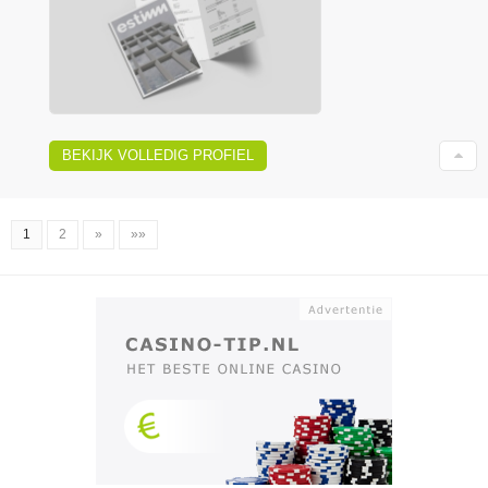
BEKIJK VOLLEDIG PROFIEL
1
2
»
»»