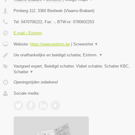
Pimberg 112
,
3360
Bierbeek
(
Vlaams-Brabant
)
Tel:
0470706222
, Fax:
-
, BTW-nr:
0780602253
E-mail › Estimm
Website:
https://www.estimm.be
|
Screenshot
▼
Uw onafhankelijke en beëdigd schatter, Estimm.
▼
Vastgoed expert, Beëdigd schatter, Vlabel schatter, Schatter KBC,
Schatter
▼
Openingstijden onbekend
Sociale media: