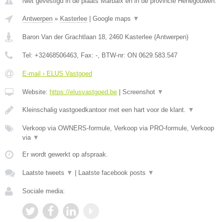
Niet gevestigd in de plaats Marbaix en in de provincie Henegouwen.
Antwerpen
»
Kasterlee
|
Google maps
▼
Baron Van der Grachtlaan 18
,
2460
Kasterlee
(
Antwerpen
)
Tel:
+32468506463
, Fax:
-
, BTW-nr:
ON 0629.583.547
E-mail › ELUS Vastgoed
Website:
https://elusvastgoed.be
|
Screenshot
▼
Kleinschalig vastgoedkantoor met een hart voor de klant.
▼
Verkoop via OWNERS-formule, Verkoop via PRO-formule, Verkoop
via
▼
Er wordt gewerkt op afspraak.
Laatste tweets
▼
|
Laatste facebook posts
▼
Sociale media: