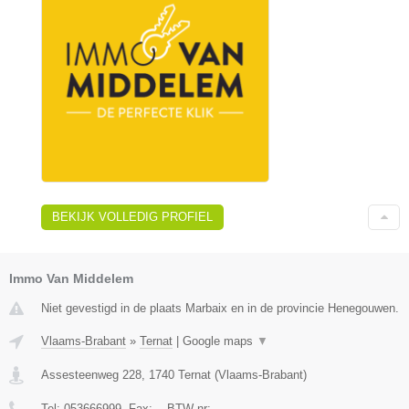
BEKIJK VOLLEDIG PROFIEL
Immo Van Middelem
Niet gevestigd in de plaats Marbaix en in de provincie Henegouwen.
Vlaams-Brabant
»
Ternat
|
Google maps
▼
Assesteenweg 228
,
1740
Ternat
(
Vlaams-Brabant
)
Tel:
053666999
, Fax:
-
, BTW-nr:
-