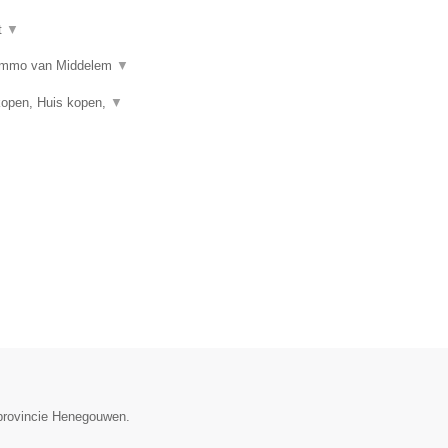
t
▼
n? Immo van Middelem
▼
kopen, Huis kopen,
▼
 provincie Henegouwen.