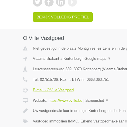
BEKIJK VOLLEDIG PROFIEL
O'Ville Vastgoed
Niet gevestigd in de plaats Montignies lez Lens en in de
Vlaams-Brabant
»
Kortenberg
|
Google maps
▼
Leuvensesteenweg 359
,
3070
Kortenberg
(
Vlaams-Braba
Tel:
027515706
, Fax:
-
, BTW-nr:
0668.363.751
E-mail › O'Ville Vastgoed
Website:
https://www.oville.be
|
Screenshot
▼
Uw vastgoedmakelaar in de regio Kortenberg en de drieh
Vastgoed immobiliën IMMO, Erkend Vastgoedmakelaar