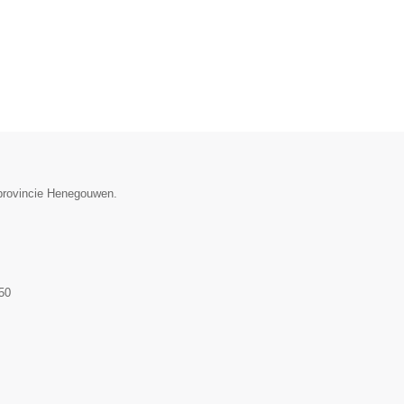
 provincie Henegouwen.
50