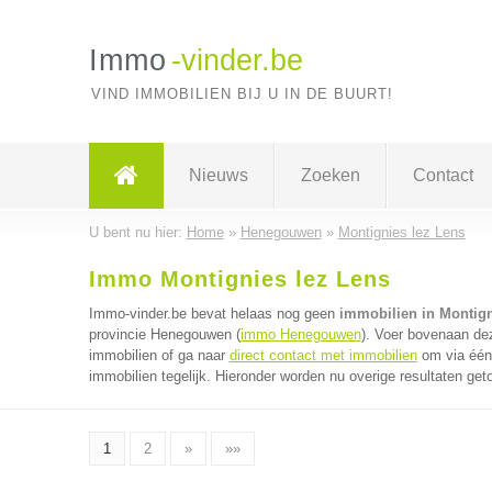
Immo
-vinder.be
VIND IMMOBILIEN BIJ U IN DE BUURT!
Nieuws
Zoeken
Contact
U bent nu hier:
Home
»
Henegouwen
»
Montignies lez Lens
Immo Montignies lez Lens
Immo-vinder.be bevat helaas nog geen
immobilien in Montign
provincie Henegouwen (
immo Henegouwen
). Voer bovenaan dez
immobilien of ga naar
direct contact met immobilien
om via één 
immobilien tegelijk. Hieronder worden nu overige resultaten get
1
2
»
»»