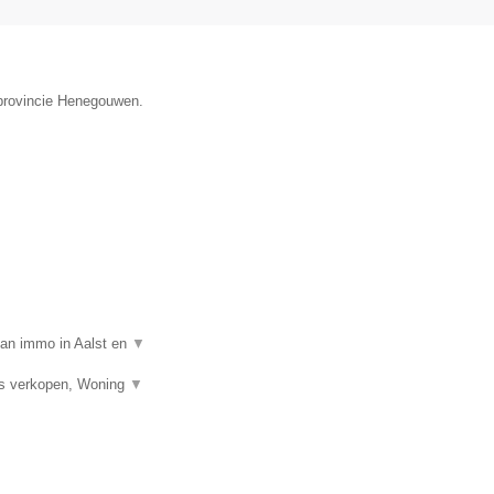
 provincie Henegouwen.
van immo in Aalst en
▼
is verkopen, Woning
▼