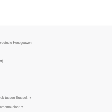
 provincie Henegouwen.
nt
)
oek tussen Brussel,
▼
 Immomakelaar
▼