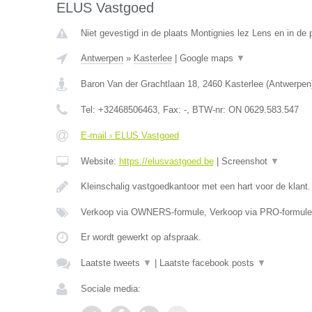
ELUS Vastgoed
Niet gevestigd in de plaats Montignies lez Lens en in de
Antwerpen
»
Kasterlee
|
Google maps
▼
Baron Van der Grachtlaan 18
,
2460
Kasterlee
(
Antwerpen
Tel:
+32468506463
, Fax:
-
, BTW-nr:
ON 0629.583.547
E-mail › ELUS Vastgoed
Website:
https://elusvastgoed.be
|
Screenshot
▼
Kleinschalig vastgoedkantoor met een hart voor de klant
Verkoop via OWNERS-formule, Verkoop via PRO-formule
Er wordt gewerkt op afspraak.
Laatste tweets
▼
|
Laatste facebook posts
▼
Sociale media: