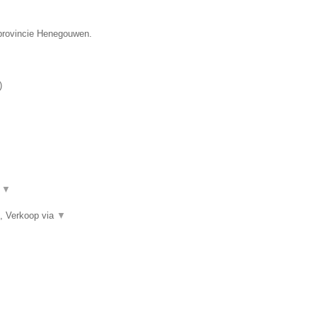
 provincie Henegouwen.
)
.
▼
, Verkoop via
▼