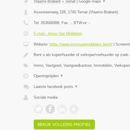
Vlaams-Brabant
»
Ternat
|
Google maps
▼
Assesteenweg 228
,
1740
Ternat
(
Vlaams-Brabant
)
Tel:
053666999
, Fax:
-
, BTW-nr:
-
E-mail › Immo Van Middelem
Website:
https://www.immovanmiddelem.be/nl/
|
Screens
Bent u als koper/huurder of verkoper/verhuurder op zoek
Immo, Vastgoed, Vastgoedkantoor, Immobiliën, Verkopen
Openingstijden
▼
Laatste facebook posts
▼
Sociale media:
BEKIJK VOLLEDIG PROFIEL