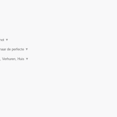
hot
▼
 naar de perfecte
▼
, Verhuren, Huis
▼