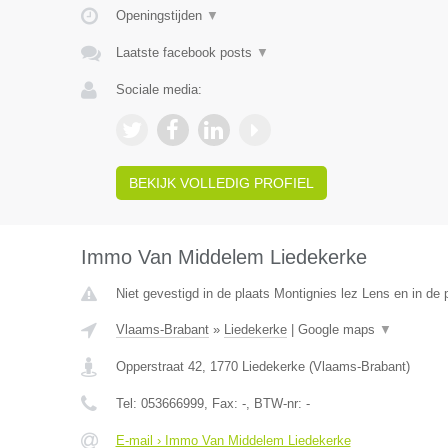
Openingstijden
▼
Laatste facebook posts
▼
Sociale media:
BEKIJK VOLLEDIG PROFIEL
Immo Van Middelem Liedekerke
Niet gevestigd in de plaats Montignies lez Lens en in de
Vlaams-Brabant
»
Liedekerke
|
Google maps
▼
Opperstraat 42
,
1770
Liedekerke
(
Vlaams-Brabant
)
Tel:
053666999
, Fax:
-
, BTW-nr:
-
E-mail › Immo Van Middelem Liedekerke