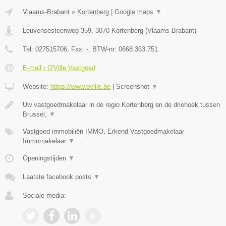
Vlaams-Brabant
»
Kortenberg
|
Google maps
▼
Leuvensesteenweg 359
,
3070
Kortenberg
(
Vlaams-Brabant
)
Tel:
027515706
, Fax:
-
, BTW-nr:
0668.363.751
E-mail › O'Ville Vastgoed
Website:
https://www.oville.be
|
Screenshot
▼
Uw vastgoedmakelaar in de regio Kortenberg en de driehoek tussen
Brussel,
▼
Vastgoed immobiliën IMMO, Erkend Vastgoedmakelaar
Immomakelaar
▼
Openingstijden
▼
Laatste facebook posts
▼
Sociale media: