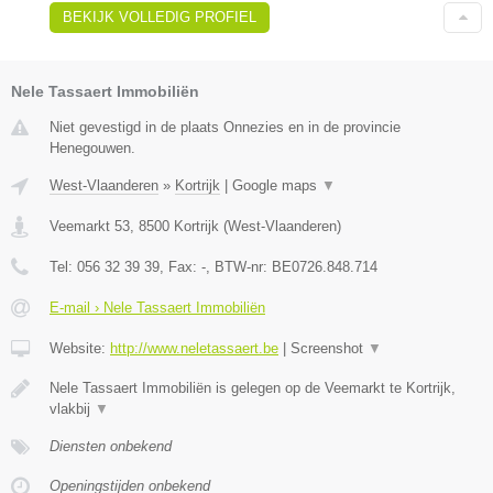
BEKIJK VOLLEDIG PROFIEL
Nele Tassaert Immobiliën
Niet gevestigd in de plaats Onnezies en in de provincie
Henegouwen.
West-Vlaanderen
»
Kortrijk
|
Google maps
▼
Veemarkt 53
,
8500
Kortrijk
(
West-Vlaanderen
)
Tel:
056 32 39 39
, Fax:
-
, BTW-nr:
BE0726.848.714
E-mail › Nele Tassaert Immobiliën
Website:
http://www.neletassaert.be
|
Screenshot
▼
Nele Tassaert Immobiliën is gelegen op de Veemarkt te Kortrijk,
vlakbij
▼
Diensten onbekend
Openingstijden onbekend