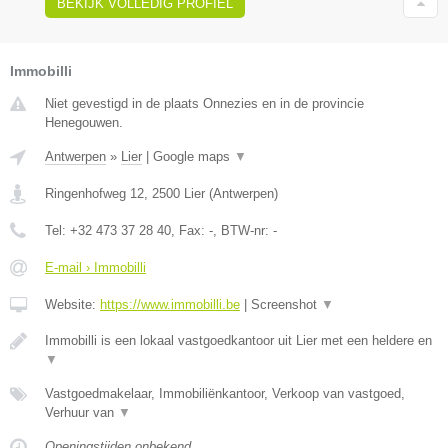
BEKIJK VOLLEDIG PROFIEL
Immobilli
Niet gevestigd in de plaats Onnezies en in de provincie
Henegouwen.
Antwerpen
»
Lier
|
Google maps
▼
Ringenhofweg 12
,
2500
Lier
(
Antwerpen
)
Tel:
+32 473 37 28 40
, Fax:
-
, BTW-nr:
-
E-mail › Immobilli
Website:
https://www.immobilli.be
|
Screenshot
▼
Immobilli is een lokaal vastgoedkantoor uit Lier met een heldere en
▼
Vastgoedmakelaar, Immobiliënkantoor, Verkoop van vastgoed,
Verhuur van
▼
Openingstijden onbekend