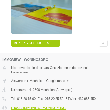
BEKIJK VOLLEDIG PROFIEL
IMMOVIEW - WONINGZORG
Niet gevestigd in de plaats Onnezies en in de provincie
Henegouwen.
Antwerpen
»
Mechelen
|
Google maps
▼
Keizerstraat 4
,
2800
Mechelen
(
Antwerpen
)
Tel:
015 20 15 60
, Fax:
015 20 25 59
, BTW-nr:
430 985 450
E-mail › IMMOVIEW - WONINGZORG