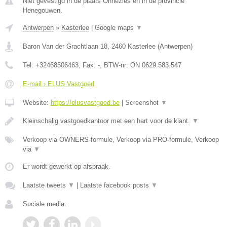
Niet gevestigd in de plaats Onnezies en in de provincie
Henegouwen.
Antwerpen
»
Kasterlee
|
Google maps
▼
Baron Van der Grachtlaan 18
,
2460
Kasterlee
(
Antwerpen
)
Tel:
+32468506463
, Fax:
-
, BTW-nr:
ON 0629.583.547
E-mail › ELUS Vastgoed
Website:
https://elusvastgoed.be
|
Screenshot
▼
Kleinschalig vastgoedkantoor met een hart voor de klant.
▼
Verkoop via OWNERS-formule, Verkoop via PRO-formule, Verkoop
via
▼
Er wordt gewerkt op afspraak.
Laatste tweets
▼
|
Laatste facebook posts
▼
Sociale media: