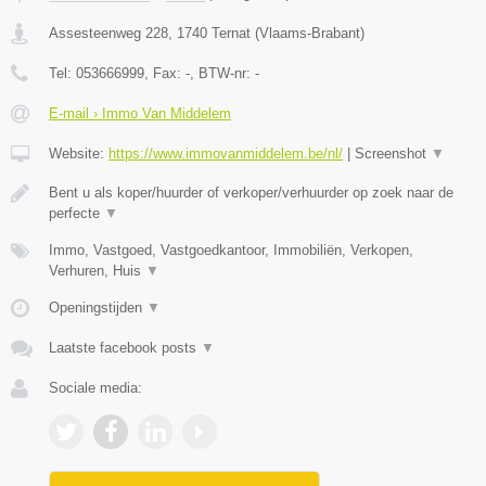
Assesteenweg 228
,
1740
Ternat
(
Vlaams-Brabant
)
Tel:
053666999
, Fax:
-
, BTW-nr:
-
E-mail › Immo Van Middelem
Website:
https://www.immovanmiddelem.be/nl/
|
Screenshot
▼
Bent u als koper/huurder of verkoper/verhuurder op zoek naar de
perfecte
▼
Immo, Vastgoed, Vastgoedkantoor, Immobiliën, Verkopen,
Verhuren, Huis
▼
Openingstijden
▼
Laatste facebook posts
▼
Sociale media: