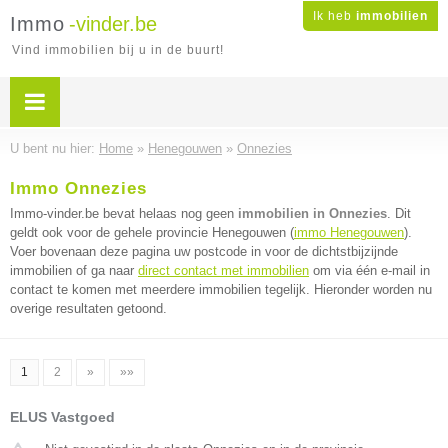
Ik heb
immobilien
Immo
-vinder.be
Vind immobilien bij u in de buurt!
U bent nu hier:
Home
»
Henegouwen
»
Onnezies
Immo Onnezies
Immo-vinder.be bevat helaas nog geen
immobilien in Onnezies
. Dit
geldt ook voor de gehele provincie Henegouwen (
immo Henegouwen
).
Voer bovenaan deze pagina uw postcode in voor de dichtstbijzijnde
immobilien of ga naar
direct contact met immobilien
om via één e-mail in
contact te komen met meerdere immobilien tegelijk. Hieronder worden nu
overige resultaten getoond.
1
2
»
»»
ELUS Vastgoed