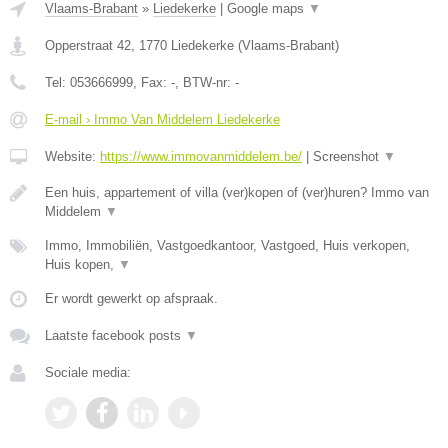
Vlaams-Brabant
»
Liedekerke
|
Google maps
▼
Opperstraat 42
,
1770
Liedekerke
(
Vlaams-Brabant
)
Tel:
053666999
, Fax:
-
, BTW-nr:
-
E-mail › Immo Van Middelem Liedekerke
Website:
https://www.immovanmiddelem.be/
|
Screenshot
▼
Een huis, appartement of villa (ver)kopen of (ver)huren? Immo van
Middelem
▼
Immo, Immobiliën, Vastgoedkantoor, Vastgoed, Huis verkopen,
Huis kopen,
▼
Er wordt gewerkt op afspraak.
Laatste facebook posts
▼
Sociale media: