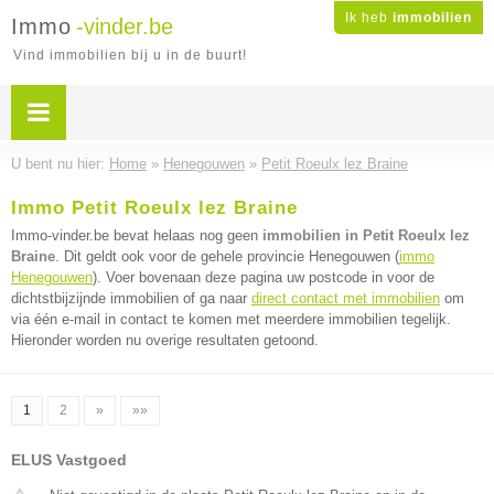
Ik heb
immobilien
Immo
-vinder.be
Vind immobilien bij u in de buurt!
U bent nu hier:
Home
»
Henegouwen
»
Petit Roeulx lez Braine
Immo Petit Roeulx lez Braine
Immo-vinder.be bevat helaas nog geen
immobilien in Petit Roeulx lez
Braine
. Dit geldt ook voor de gehele provincie Henegouwen (
immo
Henegouwen
). Voer bovenaan deze pagina uw postcode in voor de
dichtstbijzijnde immobilien of ga naar
direct contact met immobilien
om
via één e-mail in contact te komen met meerdere immobilien tegelijk.
Hieronder worden nu overige resultaten getoond.
1
2
»
»»
ELUS Vastgoed