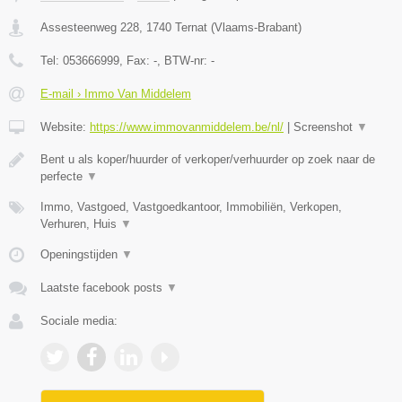
Assesteenweg 228
,
1740
Ternat
(
Vlaams-Brabant
)
Tel:
053666999
, Fax:
-
, BTW-nr:
-
E-mail › Immo Van Middelem
Website:
https://www.immovanmiddelem.be/nl/
|
Screenshot
▼
Bent u als koper/huurder of verkoper/verhuurder op zoek naar de
perfecte
▼
Immo, Vastgoed, Vastgoedkantoor, Immobiliën, Verkopen,
Verhuren, Huis
▼
Openingstijden
▼
Laatste facebook posts
▼
Sociale media: