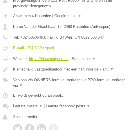
Niet gevestigd in de plaats Petit Roeulx lez Braine en in de
provincie Henegouwen.
Antwerpen
»
Kasterlee
|
Google maps
▼
Baron Van der Grachtlaan 18
,
2460
Kasterlee
(
Antwerpen
)
Tel:
+32468506463
, Fax:
-
, BTW-nr:
ON 0629.583.547
E-mail › ELUS Vastgoed
Website:
https://elusvastgoed.be
|
Screenshot
▼
Kleinschalig vastgoedkantoor met een hart voor de klant.
▼
Verkoop via OWNERS-formule, Verkoop via PRO-formule, Verkoop
via
▼
Er wordt gewerkt op afspraak.
Laatste tweets
▼
|
Laatste facebook posts
▼
Sociale media: