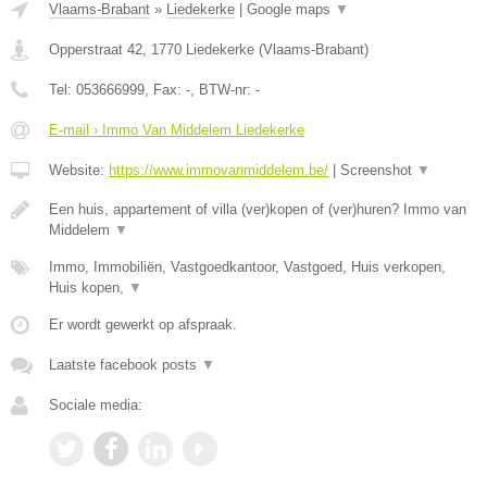
Vlaams-Brabant
»
Liedekerke
|
Google maps
▼
Opperstraat 42
,
1770
Liedekerke
(
Vlaams-Brabant
)
Tel:
053666999
, Fax:
-
, BTW-nr:
-
E-mail › Immo Van Middelem Liedekerke
Website:
https://www.immovanmiddelem.be/
|
Screenshot
▼
Een huis, appartement of villa (ver)kopen of (ver)huren? Immo van
Middelem
▼
Immo, Immobiliën, Vastgoedkantoor, Vastgoed, Huis verkopen,
Huis kopen,
▼
Er wordt gewerkt op afspraak.
Laatste facebook posts
▼
Sociale media: