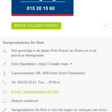
BEKIJK VOLLEDIG PROFIEL
Vastgoedadvies De Rick
Niet gevestigd in de plaats Petit Roeulx lez Braine en in de
provincie Henegouwen.
Oost-Vlaanderen
»
Aalst
|
Google maps
▼
Capucienenlaan 106
,
9300
Aalst
(
Oost-Vlaanderen
)
Tel:
053/70.23.67
, Fax:
-
, BTW-nr:
-
E-mail › Vastgoedadvies De Rick
Website onbekend
Vastgoedadvies De Rick is voor het kopen en verkopen van immo