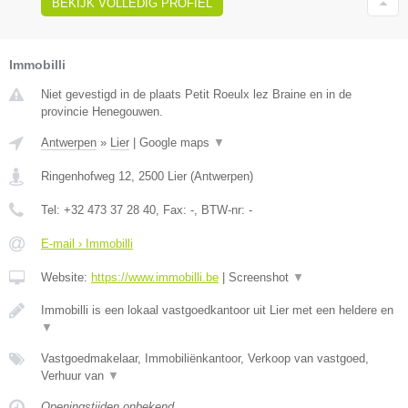
BEKIJK VOLLEDIG PROFIEL
Immobilli
Niet gevestigd in de plaats Petit Roeulx lez Braine en in de
provincie Henegouwen.
Antwerpen
»
Lier
|
Google maps
▼
Ringenhofweg 12
,
2500
Lier
(
Antwerpen
)
Tel:
+32 473 37 28 40
, Fax:
-
, BTW-nr:
-
E-mail › Immobilli
Website:
https://www.immobilli.be
|
Screenshot
▼
Immobilli is een lokaal vastgoedkantoor uit Lier met een heldere en
▼
Vastgoedmakelaar, Immobiliënkantoor, Verkoop van vastgoed,
Verhuur van
▼
Openingstijden onbekend