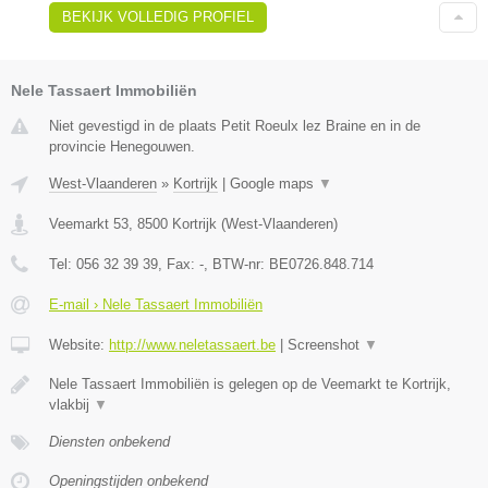
BEKIJK VOLLEDIG PROFIEL
Nele Tassaert Immobiliën
Niet gevestigd in de plaats Petit Roeulx lez Braine en in de
provincie Henegouwen.
West-Vlaanderen
»
Kortrijk
|
Google maps
▼
Veemarkt 53
,
8500
Kortrijk
(
West-Vlaanderen
)
Tel:
056 32 39 39
, Fax:
-
, BTW-nr:
BE0726.848.714
E-mail › Nele Tassaert Immobiliën
Website:
http://www.neletassaert.be
|
Screenshot
▼
Nele Tassaert Immobiliën is gelegen op de Veemarkt te Kortrijk,
vlakbij
▼
Diensten onbekend
Openingstijden onbekend