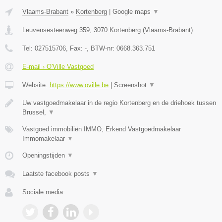
Vlaams-Brabant
»
Kortenberg
|
Google maps
▼
Leuvensesteenweg 359
,
3070
Kortenberg
(
Vlaams-Brabant
)
Tel:
027515706
, Fax:
-
, BTW-nr:
0668.363.751
E-mail › O'Ville Vastgoed
Website:
https://www.oville.be
|
Screenshot
▼
Uw vastgoedmakelaar in de regio Kortenberg en de driehoek tussen
Brussel,
▼
Vastgoed immobiliën IMMO, Erkend Vastgoedmakelaar
Immomakelaar
▼
Openingstijden
▼
Laatste facebook posts
▼
Sociale media: