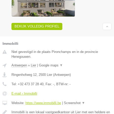
BEKIJK VOLLEDIG PROFIEL
Immobilli
Niet gevestigd in de plaats Pironchamps en in de provincie
Henegouwen.
Antwerpen
»
Lier
|
Google maps
▼
Ringenhofweg 12
,
2500
Lier
(
Antwerpen
)
Tel:
+32 473 37 28 40
, Fax:
-
, BTW-nr:
-
E-mail › Immobilli
Website:
https://www.immobilli.be
|
Screenshot
▼
Immobilli is een lokaal vastgoedkantoor uit Lier met een heldere en