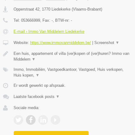
Opperstraat 42
,
1770
Liedekerke
(
Vlaams-Brabant
)
Tel:
053666999
, Fax:
-
, BTW-nr:
-
E-mail › Immo Van Middelem Liedekerke
Website:
https://www.immovanmiddelem.be/
|
Screenshot
▼
Een huis, appartement of villa (ver)kopen of (ver)huren? Immo van
Middelem
▼
Immo, Immobiliën, Vastgoedkantoor, Vastgoed, Huis verkopen,
Huis kopen,
▼
Er wordt gewerkt op afspraak.
Laatste facebook posts
▼
Sociale media: