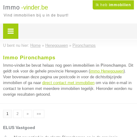
Ik heb
immobilien
Immo
-vinder.be
Vind immobilien bij u in de buurt!
U bent nu hier:
Home
»
Henegouwen
»
Pironchamps
Immo Pironchamps
Immo-vinder.be bevat helaas nog geen
immobilien in Pironchamps
. Dit
geldt ook voor de gehele provincie Henegouwen (
immo Henegouwen
).
Voer bovenaan deze pagina uw postcode in voor de dichtstbijzijnde
immobilien of ga naar
direct contact met immobilien
om via één e-mail in
contact te komen met meerdere immobilien tegelijk. Hieronder worden nu
overige resultaten getoond.
1
2
»
»»
ELUS Vastgoed