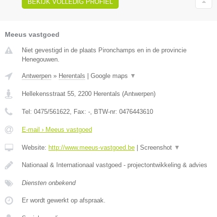
BEKIJK VOLLEDIG PROFIEL
Meeus vastgoed
Niet gevestigd in de plaats Pironchamps en in de provincie
Henegouwen.
Antwerpen
»
Herentals
|
Google maps
▼
Hellekensstraat 55
,
2200
Herentals
(
Antwerpen
)
Tel:
0475/561622
, Fax:
-
, BTW-nr:
0476443610
E-mail › Meeus vastgoed
Website:
http://www.meeus-vastgoed.be
|
Screenshot
▼
Nationaal & Internationaal vastgoed - projectontwikkeling & advies
Diensten onbekend
Er wordt gewerkt op afspraak.