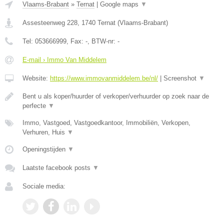
Vlaams-Brabant
»
Ternat
|
Google maps
▼
Assesteenweg 228
,
1740
Ternat
(
Vlaams-Brabant
)
Tel:
053666999
, Fax:
-
, BTW-nr:
-
E-mail › Immo Van Middelem
Website:
https://www.immovanmiddelem.be/nl/
|
Screenshot
▼
Bent u als koper/huurder of verkoper/verhuurder op zoek naar de
perfecte
▼
Immo, Vastgoed, Vastgoedkantoor, Immobiliën, Verkopen,
Verhuren, Huis
▼
Openingstijden
▼
Laatste facebook posts
▼
Sociale media: