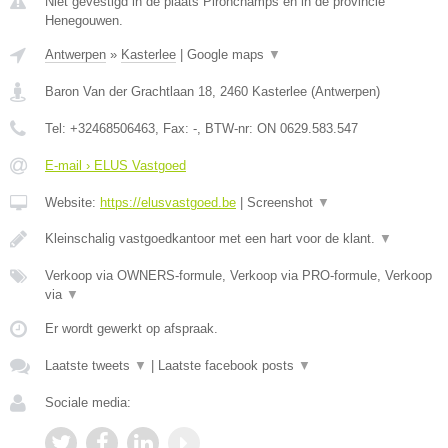
Niet gevestigd in de plaats Pironchamps en in de provincie
Henegouwen.
Antwerpen
»
Kasterlee
|
Google maps
▼
Baron Van der Grachtlaan 18
,
2460
Kasterlee
(
Antwerpen
)
Tel:
+32468506463
, Fax:
-
, BTW-nr:
ON 0629.583.547
E-mail › ELUS Vastgoed
Website:
https://elusvastgoed.be
|
Screenshot
▼
Kleinschalig vastgoedkantoor met een hart voor de klant.
▼
Verkoop via OWNERS-formule, Verkoop via PRO-formule, Verkoop
via
▼
Er wordt gewerkt op afspraak.
Laatste tweets
▼
|
Laatste facebook posts
▼
Sociale media: