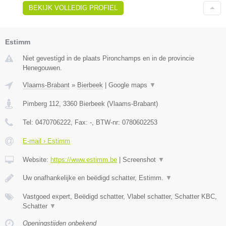
BEKIJK VOLLEDIG PROFIEL
Estimm
Niet gevestigd in de plaats Pironchamps en in de provincie
Henegouwen.
Vlaams-Brabant
»
Bierbeek
|
Google maps
▼
Pimberg 112
,
3360
Bierbeek
(
Vlaams-Brabant
)
Tel:
0470706222
, Fax:
-
, BTW-nr:
0780602253
E-mail › Estimm
Website:
https://www.estimm.be
|
Screenshot
▼
Uw onafhankelijke en beëdigd schatter, Estimm.
▼
Vastgoed expert, Beëdigd schatter, Vlabel schatter, Schatter KBC,
Schatter
▼
Openingstijden onbekend