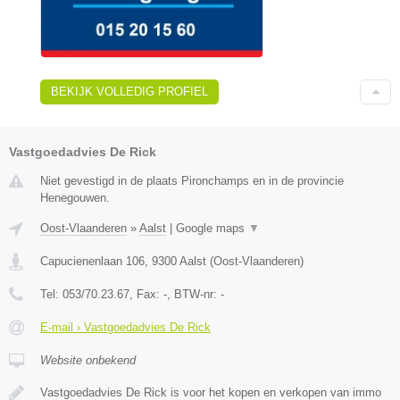
BEKIJK VOLLEDIG PROFIEL
Vastgoedadvies De Rick
Niet gevestigd in de plaats Pironchamps en in de provincie
Henegouwen.
Oost-Vlaanderen
»
Aalst
|
Google maps
▼
Capucienenlaan 106
,
9300
Aalst
(
Oost-Vlaanderen
)
Tel:
053/70.23.67
, Fax:
-
, BTW-nr:
-
E-mail › Vastgoedadvies De Rick
Website onbekend
Vastgoedadvies De Rick is voor het kopen en verkopen van immo