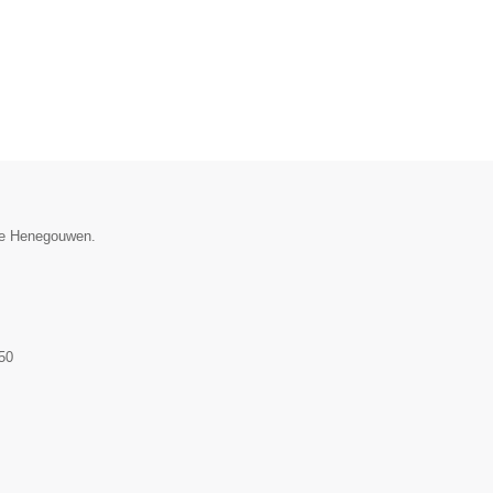
cie Henegouwen.
50