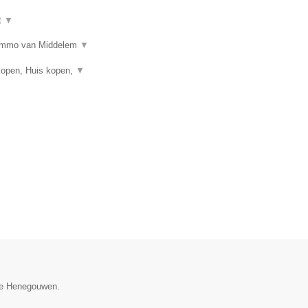
t
▼
n? Immo van Middelem
▼
kopen, Huis kopen,
▼
cie Henegouwen.