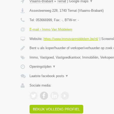
Vlaams-Brabant
»
Ternat
|
Google maps
▼
Assesteenweg 228
,
1740
Ternat
(
Vlaams-Brabant
)
Tel:
053666999
, Fax:
-
, BTW-nr:
-
E-mail › Immo Van Middelem
Website:
https://www.immovanmiddelem.be/nl/
|
Screens
Bent u als koper/huurder of verkoper/verhuurder op zoek
Immo, Vastgoed, Vastgoedkantoor, Immobiliën, Verkopen
Openingstijden
▼
Laatste facebook posts
▼
Sociale media:
BEKIJK VOLLEDIG PROFIEL