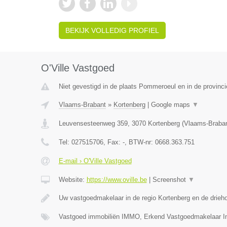
BEKIJK VOLLEDIG PROFIEL
O'Ville Vastgoed
Niet gevestigd in de plaats Pommeroeul en in de provin
Vlaams-Brabant
»
Kortenberg
|
Google maps
▼
Leuvensesteenweg 359
,
3070
Kortenberg
(
Vlaams-Braba
Tel:
027515706
, Fax:
-
, BTW-nr:
0668.363.751
E-mail › O'Ville Vastgoed
Website:
https://www.oville.be
|
Screenshot
▼
Uw vastgoedmakelaar in de regio Kortenberg en de drieh
Vastgoed immobiliën IMMO, Erkend Vastgoedmakelaar