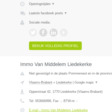
Openingstijden
▼
Laatste facebook posts
▼
Sociale media:
BEKIJK VOLLEDIG PROFIEL
Immo Van Middelem Liedekerke
Niet gevestigd in de plaats Pommeroeul en in de provin
Vlaams-Brabant
»
Liedekerke
|
Google maps
▼
Opperstraat 42
,
1770
Liedekerke
(
Vlaams-Brabant
)
Tel:
053666999
, Fax:
-
, BTW-nr:
-
E-mail › Immo Van Middelem Liedekerke