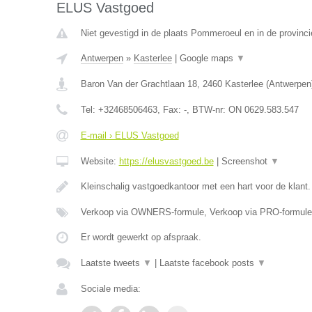
ELUS Vastgoed
Niet gevestigd in de plaats Pommeroeul en in de provin
Antwerpen
»
Kasterlee
|
Google maps
▼
Baron Van der Grachtlaan 18
,
2460
Kasterlee
(
Antwerpen
Tel:
+32468506463
, Fax:
-
, BTW-nr:
ON 0629.583.547
E-mail › ELUS Vastgoed
Website:
https://elusvastgoed.be
|
Screenshot
▼
Kleinschalig vastgoedkantoor met een hart voor de klant
Verkoop via OWNERS-formule, Verkoop via PRO-formule
Er wordt gewerkt op afspraak.
Laatste tweets
▼
|
Laatste facebook posts
▼
Sociale media: