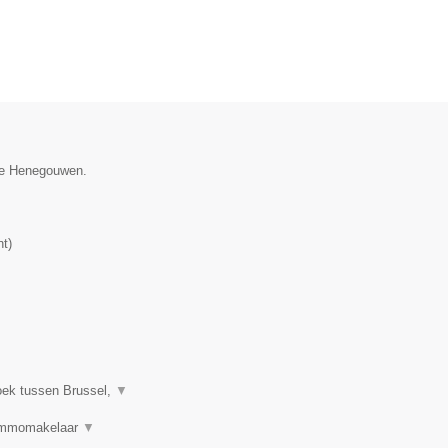
cie Henegouwen.
nt
)
oek tussen Brussel,
▼
 Immomakelaar
▼