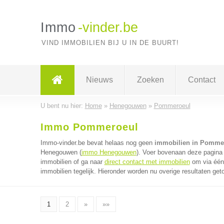
Immo
-vinder.be
VIND IMMOBILIEN BIJ U IN DE BUURT!
Nieuws
Zoeken
Contact
U bent nu hier:
Home
»
Henegouwen
»
Pommeroeul
Immo Pommeroeul
Immo-vinder.be bevat helaas nog geen
immobilien in Pomme
Henegouwen (
immo Henegouwen
). Voer bovenaan deze pagina 
immobilien of ga naar
direct contact met immobilien
om via één 
immobilien tegelijk. Hieronder worden nu overige resultaten get
1
2
»
»»