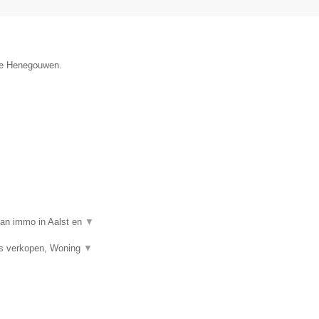
cie Henegouwen.
van immo in Aalst en
▼
is verkopen, Woning
▼