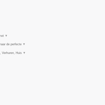
hot
▼
 naar de perfecte
▼
, Verhuren, Huis
▼