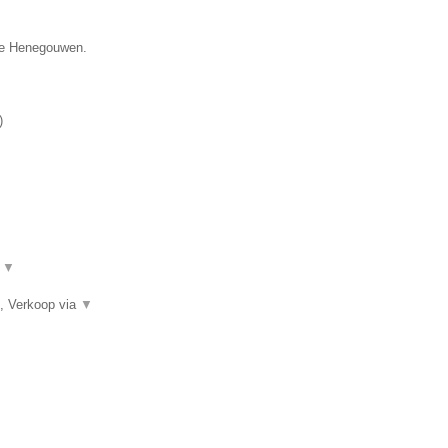
cie Henegouwen.
)
.
▼
, Verkoop via
▼