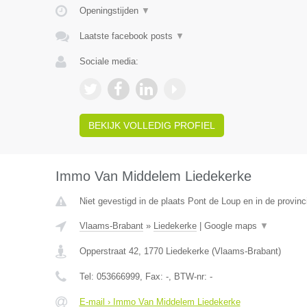
Openingstijden
▼
Laatste facebook posts
▼
Sociale media:
BEKIJK VOLLEDIG PROFIEL
Immo Van Middelem Liedekerke
Niet gevestigd in de plaats Pont de Loup en in de provi
Vlaams-Brabant
»
Liedekerke
|
Google maps
▼
Opperstraat 42
,
1770
Liedekerke
(
Vlaams-Brabant
)
Tel:
053666999
, Fax:
-
, BTW-nr:
-
E-mail › Immo Van Middelem Liedekerke