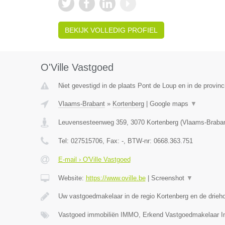
BEKIJK VOLLEDIG PROFIEL
O'Ville Vastgoed
Niet gevestigd in de plaats Pont de Loup en in de provi
Vlaams-Brabant
»
Kortenberg
|
Google maps
▼
Leuvensesteenweg 359
,
3070
Kortenberg
(
Vlaams-Braba
Tel:
027515706
, Fax:
-
, BTW-nr:
0668.363.751
E-mail › O'Ville Vastgoed
Website:
https://www.oville.be
|
Screenshot
▼
Uw vastgoedmakelaar in de regio Kortenberg en de drieh
Vastgoed immobiliën IMMO, Erkend Vastgoedmakelaar