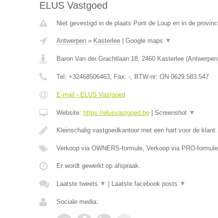
ELUS Vastgoed
Niet gevestigd in de plaats Pont de Loup en in de provi
Antwerpen
»
Kasterlee
|
Google maps
▼
Baron Van der Grachtlaan 18
,
2460
Kasterlee
(
Antwerpen
Tel:
+32468506463
, Fax:
-
, BTW-nr:
ON 0629.583.547
E-mail › ELUS Vastgoed
Website:
https://elusvastgoed.be
|
Screenshot
▼
Kleinschalig vastgoedkantoor met een hart voor de klant
Verkoop via OWNERS-formule, Verkoop via PRO-formule
Er wordt gewerkt op afspraak.
Laatste tweets
▼
|
Laatste facebook posts
▼
Sociale media: