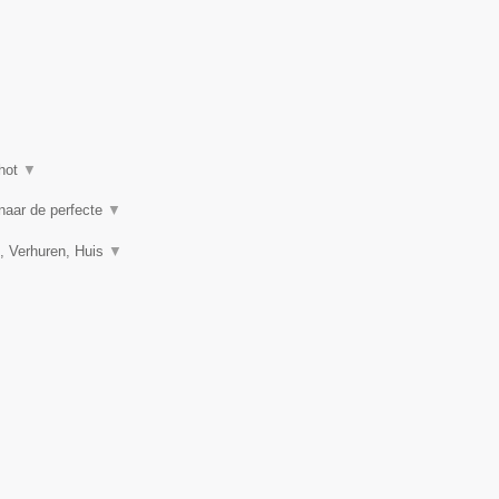
hot
▼
 naar de perfecte
▼
, Verhuren, Huis
▼