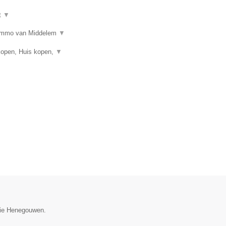
t
▼
n? Immo van Middelem
▼
kopen, Huis kopen,
▼
ncie Henegouwen.