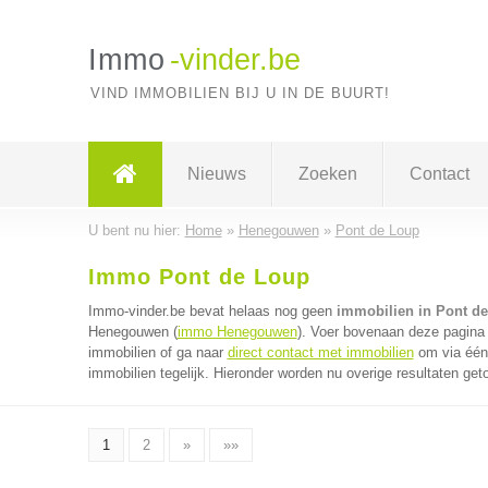
Immo
-vinder.be
VIND IMMOBILIEN BIJ U IN DE BUURT!
Nieuws
Zoeken
Contact
U bent nu hier:
Home
»
Henegouwen
»
Pont de Loup
Immo Pont de Loup
Immo-vinder.be bevat helaas nog geen
immobilien in Pont d
Henegouwen (
immo Henegouwen
). Voer bovenaan deze pagina 
immobilien of ga naar
direct contact met immobilien
om via één 
immobilien tegelijk. Hieronder worden nu overige resultaten get
1
2
»
»»