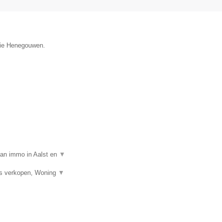
ncie Henegouwen.
van immo in Aalst en
▼
is verkopen, Woning
▼