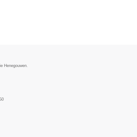
ncie Henegouwen.
50