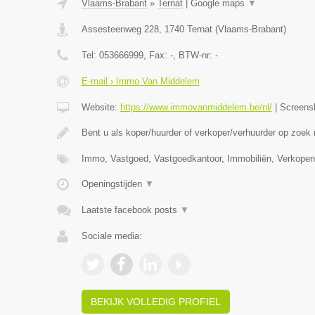
Vlaams-Brabant
»
Ternat
|
Google maps
▼
Assesteenweg 228
,
1740
Ternat
(
Vlaams-Brabant
)
Tel:
053666999
, Fax:
-
, BTW-nr:
-
E-mail › Immo Van Middelem
Website:
https://www.immovanmiddelem.be/nl/
|
Screens
Bent u als koper/huurder of verkoper/verhuurder op zoek
Immo, Vastgoed, Vastgoedkantoor, Immobiliën, Verkopen
Openingstijden
▼
Laatste facebook posts
▼
Sociale media:
BEKIJK VOLLEDIG PROFIEL