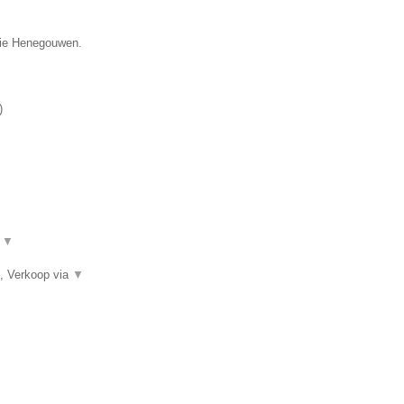
ncie Henegouwen.
)
.
▼
, Verkoop via
▼