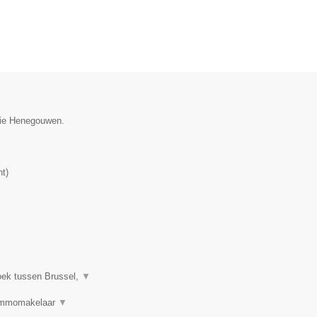
ncie Henegouwen.
nt
)
oek tussen Brussel,
▼
 Immomakelaar
▼