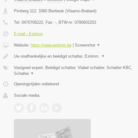
Pimberg 112
,
3360
Bierbeek
(
Vlaams-Brabant
)
Tel:
0470706222
, Fax:
-
, BTW-nr:
0780602253
E-mail › Estimm
Website:
https://www.estimm.be
|
Screenshot
▼
Uw onafhankelijke en beëdigd schatter, Estimm.
▼
Vastgoed expert, Beëdigd schatter, Vlabel schatter, Schatter KBC,
Schatter
▼
Openingstijden onbekend
Sociale media: