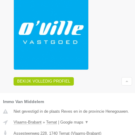
BEKIJK VOLLEDIG PROFIEL
Immo Van Middelem
Niet gevestigd in de plaats Reves en in de provincie Henegouwen.
Vlaams-Brabant
»
Ternat
|
Google maps
▼
Assesteenweg 228
,
1740
Ternat
(
Vlaams-Brabant
)