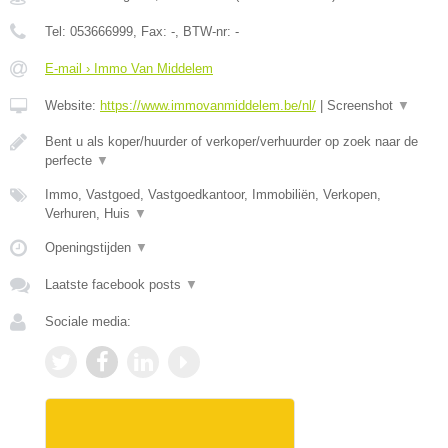
Tel:
053666999
, Fax:
-
, BTW-nr:
-
E-mail › Immo Van Middelem
Website:
https://www.immovanmiddelem.be/nl/
|
Screenshot
▼
Bent u als koper/huurder of verkoper/verhuurder op zoek naar de
perfecte
▼
Immo, Vastgoed, Vastgoedkantoor, Immobiliën, Verkopen,
Verhuren, Huis
▼
Openingstijden
▼
Laatste facebook posts
▼
Sociale media: