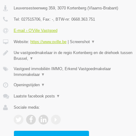
Leuvensesteenweg 359
,
3070
Kortenberg
(
Vlaams-Brabant
)
Tel:
027515706
, Fax:
-
, BTW-nr:
0668.363.751
E-mail › O'Ville Vastgoed
Website:
https://www.oville.be
|
Screenshot
▼
Uw vastgoedmakelaar in de regio Kortenberg en de driehoek tussen
Brussel,
▼
Vastgoed immobiliën IMMO, Erkend Vastgoedmakelaar
Immomakelaar
▼
Openingstijden
▼
Laatste facebook posts
▼
Sociale media: