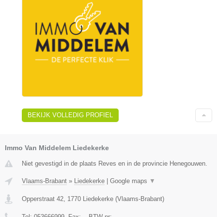
BEKIJK VOLLEDIG PROFIEL
Immo Van Middelem Liedekerke
Niet gevestigd in de plaats Reves en in de provincie Henegouwen.
Vlaams-Brabant
»
Liedekerke
|
Google maps
▼
Opperstraat 42
,
1770
Liedekerke
(
Vlaams-Brabant
)
Tel:
053666999
, Fax:
-
, BTW-nr:
-