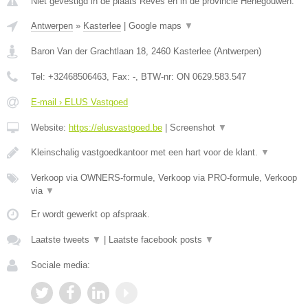
Niet gevestigd in de plaats Reves en in de provincie Henegouwen.
Antwerpen
»
Kasterlee
|
Google maps
▼
Baron Van der Grachtlaan 18
,
2460
Kasterlee
(
Antwerpen
)
Tel:
+32468506463
, Fax:
-
, BTW-nr:
ON 0629.583.547
E-mail › ELUS Vastgoed
Website:
https://elusvastgoed.be
|
Screenshot
▼
Kleinschalig vastgoedkantoor met een hart voor de klant.
▼
Verkoop via OWNERS-formule, Verkoop via PRO-formule, Verkoop
via
▼
Er wordt gewerkt op afspraak.
Laatste tweets
▼
|
Laatste facebook posts
▼
Sociale media: