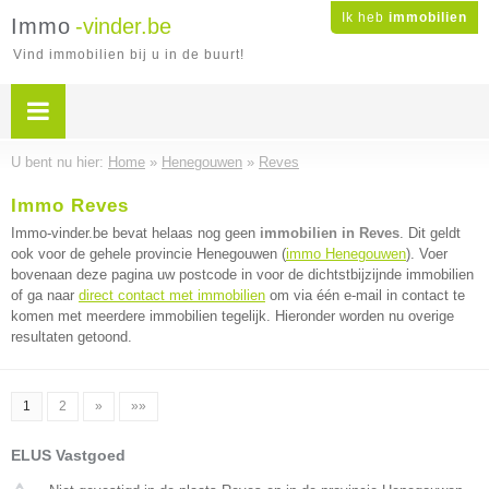
Ik heb
immobilien
Immo
-vinder.be
Vind immobilien bij u in de buurt!
U bent nu hier:
Home
»
Henegouwen
»
Reves
Immo Reves
Immo-vinder.be bevat helaas nog geen
immobilien in Reves
. Dit geldt
ook voor de gehele provincie Henegouwen (
immo Henegouwen
). Voer
bovenaan deze pagina uw postcode in voor de dichtstbijzijnde immobilien
of ga naar
direct contact met immobilien
om via één e-mail in contact te
komen met meerdere immobilien tegelijk. Hieronder worden nu overige
resultaten getoond.
1
2
»
»»
ELUS Vastgoed