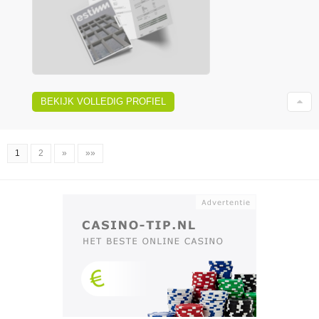
BEKIJK VOLLEDIG PROFIEL
1
2
»
»»