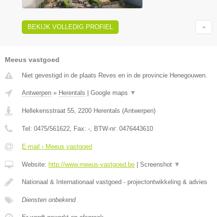
BEKIJK VOLLEDIG PROFIEL
Meeus vastgoed
Niet gevestigd in de plaats Reves en in de provincie Henegouwen.
Antwerpen
»
Herentals
|
Google maps
▼
Hellekensstraat 55
,
2200
Herentals
(
Antwerpen
)
Tel:
0475/561622
, Fax:
-
, BTW-nr:
0476443610
E-mail › Meeus vastgoed
Website:
http://www.meeus-vastgoed.be
|
Screenshot
▼
Nationaal & Internationaal vastgoed - projectontwikkeling & advies
Diensten onbekend