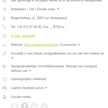
Niet gevestigd in de plaats Reves en in de provincie Henegouwen.
Antwerpen
»
Lier
|
Google maps
▼
Ringenhofweg 12
,
2500
Lier
(
Antwerpen
)
Tel:
+32 473 37 28 40
, Fax:
-
, BTW-nr:
-
E-mail › Immobilli
Website:
https://www.immobilli.be
|
Screenshot
▼
Immobilli is een lokaal vastgoedkantoor uit Lier met een heldere en
▼
Vastgoedmakelaar, Immobiliënkantoor, Verkoop van vastgoed,
Verhuur van
▼
Openingstijden onbekend
Laatste facebook posts
▼
Sociale media: