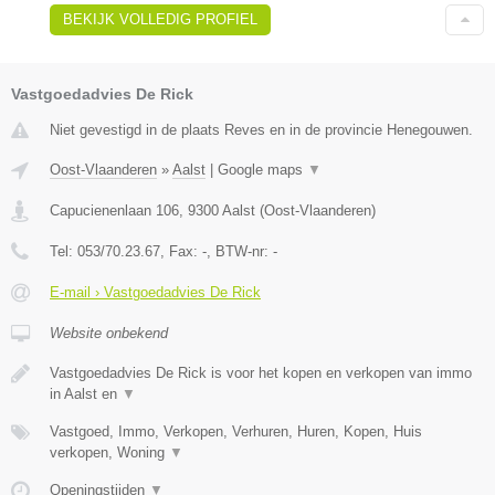
BEKIJK VOLLEDIG PROFIEL
Vastgoedadvies De Rick
Niet gevestigd in de plaats Reves en in de provincie Henegouwen.
Oost-Vlaanderen
»
Aalst
|
Google maps
▼
Capucienenlaan 106
,
9300
Aalst
(
Oost-Vlaanderen
)
Tel:
053/70.23.67
, Fax:
-
, BTW-nr:
-
E-mail › Vastgoedadvies De Rick
Website onbekend
Vastgoedadvies De Rick is voor het kopen en verkopen van immo
in Aalst en
▼
Vastgoed, Immo, Verkopen, Verhuren, Huren, Kopen, Huis
verkopen, Woning
▼
Openingstijden
▼