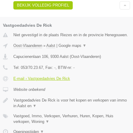
BEKIJK VOLLEDIG PROFIEL
Vastgoedadvies De Rick
Niet gevestigd in de plaats Riezes en in de provincie Henegouwen.
Oost-Vlaanderen
»
Aalst
|
Google maps
▼
Capucienenlaan 106
,
9300
Aalst
(
Oost-Vlaanderen
)
Tel:
053/70.23.67
, Fax:
-
, BTW-nr:
-
E-mail › Vastgoedadvies De Rick
Website onbekend
Vastgoedadvies De Rick is voor het kopen en verkopen van immo
in Aalst en
▼
Vastgoed, Immo, Verkopen, Verhuren, Huren, Kopen, Huis
verkopen, Woning
▼
Openingstijden
▼