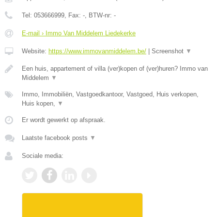
Tel:
053666999
, Fax:
-
, BTW-nr:
-
E-mail › Immo Van Middelem Liedekerke
Website:
https://www.immovanmiddelem.be/
|
Screenshot
▼
Een huis, appartement of villa (ver)kopen of (ver)huren? Immo van
Middelem
▼
Immo, Immobiliën, Vastgoedkantoor, Vastgoed, Huis verkopen,
Huis kopen,
▼
Er wordt gewerkt op afspraak.
Laatste facebook posts
▼
Sociale media: