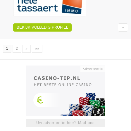
BEKIJK VOLLEDIG PROFIEL
1
2
»
»»
Uw advertentie hier? Mail ons