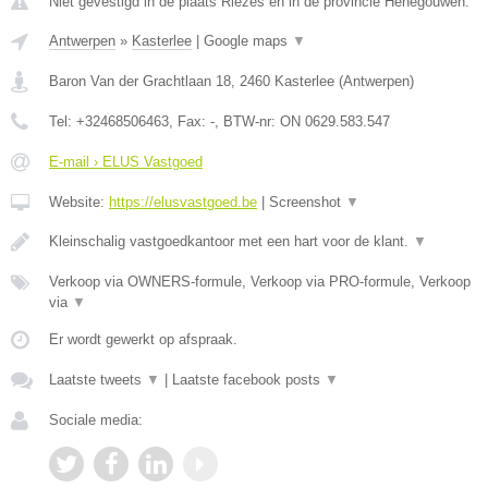
Niet gevestigd in de plaats Riezes en in de provincie Henegouwen.
Antwerpen
»
Kasterlee
|
Google maps
▼
Baron Van der Grachtlaan 18
,
2460
Kasterlee
(
Antwerpen
)
Tel:
+32468506463
, Fax:
-
, BTW-nr:
ON 0629.583.547
E-mail › ELUS Vastgoed
Website:
https://elusvastgoed.be
|
Screenshot
▼
Kleinschalig vastgoedkantoor met een hart voor de klant.
▼
Verkoop via OWNERS-formule, Verkoop via PRO-formule, Verkoop
via
▼
Er wordt gewerkt op afspraak.
Laatste tweets
▼
|
Laatste facebook posts
▼
Sociale media: