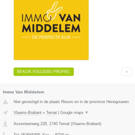
BEKIJK VOLLEDIG PROFIEL
Immo Van Middelem
Niet gevestigd in de plaats Riezes en in de provincie Henegouwen.
Vlaams-Brabant
»
Ternat
|
Google maps
▼
Assesteenweg 228
,
1740
Ternat
(
Vlaams-Brabant
)
Tel:
053666999
, Fax:
-
, BTW-nr:
-