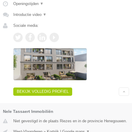
Openingstijden
▼
Introductie video
▼
Sociale media:
BEKIJK VOLLEDIG PROFIEL
Nele Tassaert Immobiliën
Niet gevestigd in de plaats Riezes en in de provincie Henegouwen.
West-Vlaanderen
»
Kortrijk
|
Google maps
▼