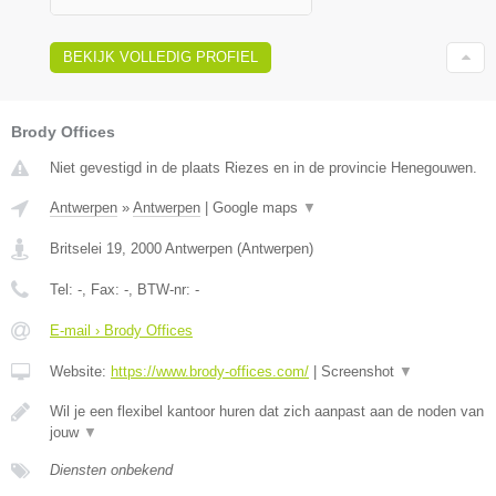
BEKIJK VOLLEDIG PROFIEL
Brody Offices
Niet gevestigd in de plaats Riezes en in de provincie Henegouwen.
Antwerpen
»
Antwerpen
|
Google maps
▼
Britselei 19
,
2000
Antwerpen
(
Antwerpen
)
Tel:
-
, Fax:
-
, BTW-nr:
-
E-mail › Brody Offices
Website:
https://www.brody-offices.com/
|
Screenshot
▼
Wil je een flexibel kantoor huren dat zich aanpast aan de noden van
jouw
▼
Diensten onbekend