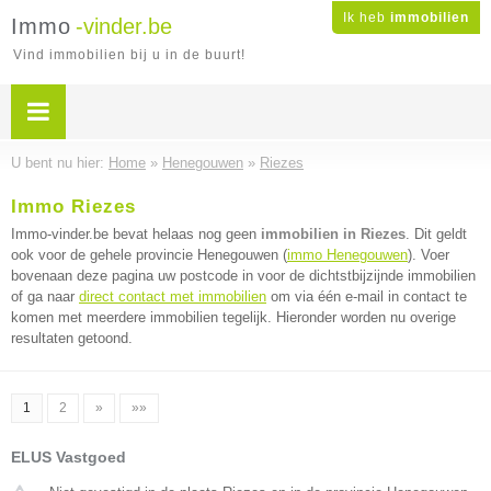
Ik heb
immobilien
Immo
-vinder.be
Vind immobilien bij u in de buurt!
U bent nu hier:
Home
»
Henegouwen
»
Riezes
Immo Riezes
Immo-vinder.be bevat helaas nog geen
immobilien in Riezes
. Dit geldt
ook voor de gehele provincie Henegouwen (
immo Henegouwen
). Voer
bovenaan deze pagina uw postcode in voor de dichtstbijzijnde immobilien
of ga naar
direct contact met immobilien
om via één e-mail in contact te
komen met meerdere immobilien tegelijk. Hieronder worden nu overige
resultaten getoond.
1
2
»
»»
ELUS Vastgoed