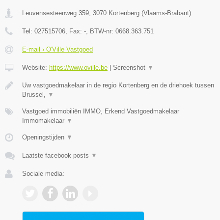
Leuvensesteenweg 359
,
3070
Kortenberg
(
Vlaams-Brabant
)
Tel:
027515706
, Fax:
-
, BTW-nr:
0668.363.751
E-mail › O'Ville Vastgoed
Website:
https://www.oville.be
|
Screenshot
▼
Uw vastgoedmakelaar in de regio Kortenberg en de driehoek tussen
Brussel,
▼
Vastgoed immobiliën IMMO, Erkend Vastgoedmakelaar
Immomakelaar
▼
Openingstijden
▼
Laatste facebook posts
▼
Sociale media: