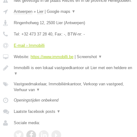
Niet gevestigd in de plaats Riezes en in de provincie Henegouwen.
Antwerpen
»
Lier
|
Google maps
▼
Ringenhofweg 12
,
2500
Lier
(
Antwerpen
)
Tel:
+32 473 37 28 40
, Fax:
-
, BTW-nr:
-
E-mail › Immobilli
Website:
https://www.immobilli.be
|
Screenshot
▼
Immobilli is een lokaal vastgoedkantoor uit Lier met een heldere en
▼
Vastgoedmakelaar, Immobiliënkantoor, Verkoop van vastgoed,
Verhuur van
▼
Openingstijden onbekend
Laatste facebook posts
▼
Sociale media: