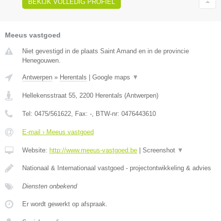
BEKIJK VOLLEDIG PROFIEL
Meeus vastgoed
Niet gevestigd in de plaats Saint Amand en in de provincie
Henegouwen.
Antwerpen
»
Herentals
|
Google maps
▼
Hellekensstraat 55
,
2200
Herentals
(
Antwerpen
)
Tel:
0475/561622
, Fax:
-
, BTW-nr:
0476443610
E-mail › Meeus vastgoed
Website:
http://www.meeus-vastgoed.be
|
Screenshot
▼
Nationaal & Internationaal vastgoed - projectontwikkeling & advies
Diensten onbekend
Er wordt gewerkt op afspraak.