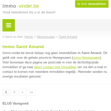
Ik heb
immobilien
Immo
-vinder.be
Vind immobilien bij u in de buurt!
U bent nu hier:
Home
»
Henegouwen
»
Saint Amand
Immo Saint Amand
Immo-vinder.be bevat helaas nog geen
immobilien in Saint Amand
. Dit
geldt ook voor de gehele provincie Henegouwen (
immo Henegouwen
).
Voer bovenaan deze pagina uw postcode in voor de dichtstbijzijnde
immobilien of ga naar
direct contact met immobilien
om via één e-mail in
contact te komen met meerdere immobilien tegelijk. Hieronder worden nu
overige resultaten getoond.
1
2
»
»»
ELUS Vastgoed