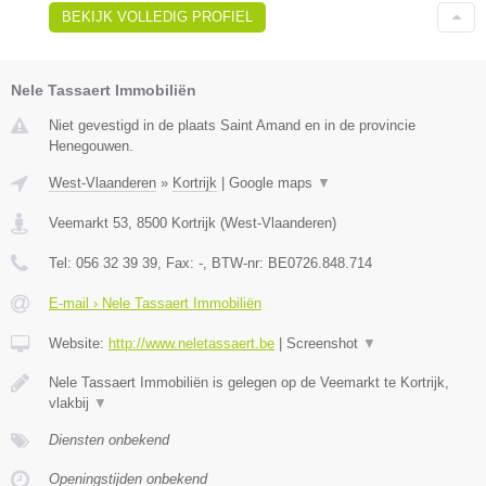
BEKIJK VOLLEDIG PROFIEL
Nele Tassaert Immobiliën
Niet gevestigd in de plaats Saint Amand en in de provincie
Henegouwen.
West-Vlaanderen
»
Kortrijk
|
Google maps
▼
Veemarkt 53
,
8500
Kortrijk
(
West-Vlaanderen
)
Tel:
056 32 39 39
, Fax:
-
, BTW-nr:
BE0726.848.714
E-mail › Nele Tassaert Immobiliën
Website:
http://www.neletassaert.be
|
Screenshot
▼
Nele Tassaert Immobiliën is gelegen op de Veemarkt te Kortrijk,
vlakbij
▼
Diensten onbekend
Openingstijden onbekend