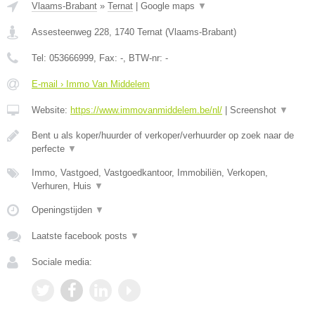
Vlaams-Brabant
»
Ternat
|
Google maps
▼
Assesteenweg 228
,
1740
Ternat
(
Vlaams-Brabant
)
Tel:
053666999
, Fax:
-
, BTW-nr:
-
E-mail › Immo Van Middelem
Website:
https://www.immovanmiddelem.be/nl/
|
Screenshot
▼
Bent u als koper/huurder of verkoper/verhuurder op zoek naar de
perfecte
▼
Immo, Vastgoed, Vastgoedkantoor, Immobiliën, Verkopen,
Verhuren, Huis
▼
Openingstijden
▼
Laatste facebook posts
▼
Sociale media: