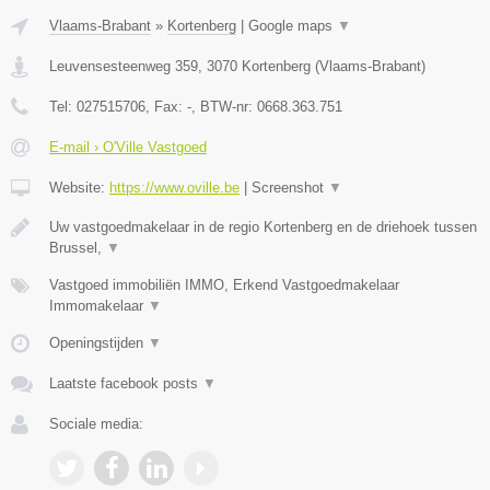
Vlaams-Brabant
»
Kortenberg
|
Google maps
▼
Leuvensesteenweg 359
,
3070
Kortenberg
(
Vlaams-Brabant
)
Tel:
027515706
, Fax:
-
, BTW-nr:
0668.363.751
E-mail › O'Ville Vastgoed
Website:
https://www.oville.be
|
Screenshot
▼
Uw vastgoedmakelaar in de regio Kortenberg en de driehoek tussen
Brussel,
▼
Vastgoed immobiliën IMMO, Erkend Vastgoedmakelaar
Immomakelaar
▼
Openingstijden
▼
Laatste facebook posts
▼
Sociale media: