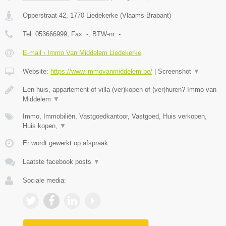
Opperstraat 42
,
1770
Liedekerke
(
Vlaams-Brabant
)
Tel:
053666999
, Fax:
-
, BTW-nr:
-
E-mail › Immo Van Middelem Liedekerke
Website:
https://www.immovanmiddelem.be/
|
Screenshot
▼
Een huis, appartement of villa (ver)kopen of (ver)huren? Immo van
Middelem
▼
Immo, Immobiliën, Vastgoedkantoor, Vastgoed, Huis verkopen,
Huis kopen,
▼
Er wordt gewerkt op afspraak.
Laatste facebook posts
▼
Sociale media: