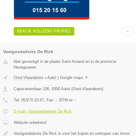
BEKIJK VOLLEDIG PROFIEL
Vastgoedadvies De Rick
Niet gevestigd in de plaats Saint Amand en in de provincie
Henegouwen.
Oost-Vlaanderen
»
Aalst
|
Google maps
▼
Capucienenlaan 106
,
9300
Aalst
(
Oost-Vlaanderen
)
Tel:
053/70.23.67
, Fax:
-
, BTW-nr:
-
E-mail › Vastgoedadvies De Rick
Website onbekend
Vastgoedadvies De Rick is voor het kopen en verkopen van immo