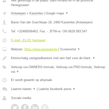
Niet gevestigd in de plaats Saint Amand en in de provincie
Henegouwen.
Antwerpen
»
Kasterlee
|
Google maps
▼
Baron Van der Grachtlaan 18
,
2460
Kasterlee
(
Antwerpen
)
Tel:
+32468506463
, Fax:
-
, BTW-nr:
ON 0629.583.547
E-mail › ELUS Vastgoed
Website:
https://elusvastgoed.be
|
Screenshot
▼
Kleinschalig vastgoedkantoor met een hart voor de klant.
▼
Verkoop via OWNERS-formule, Verkoop via PRO-formule, Verkoop
via
▼
Er wordt gewerkt op afspraak.
Laatste tweets
▼
|
Laatste facebook posts
▼
Sociale media: