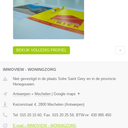
BEKIJK VOLLEDIG PROFIEL
IMMOVIEW - WONINGZORG
Niet gevestigd in de plaats Solre Saint Gery en in de provincie
Henegouwen.
Antwerpen
»
Mechelen
|
Google maps
▼
Keizerstraat 4
,
2800
Mechelen
(
Antwerpen
)
Tel:
015 20 15 60
, Fax:
015 20 25 59
, BTW-nr:
430 985 450
E-mail › IMMOVIEW - WONINGZORG