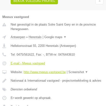
BEKIJK VOLLEDIG PROFIEL
Meeus vastgoed
Niet gevestigd in de plaats Solre Saint Gery en in de provincie
Henegouwen.
Antwerpen
»
Herentals
|
Google maps
▼
Hellekensstraat 55
,
2200
Herentals
(
Antwerpen
)
Tel:
0475/561622
, Fax:
-
, BTW-nr:
0476443610
E-mail › Meeus vastgoed
Website:
http://www.meeus-vastgoed.be
|
Screenshot
▼
Nationaal & Internationaal vastgoed - projectontwikkeling & advies
Diensten onbekend
Er wordt gewerkt op afspraak.