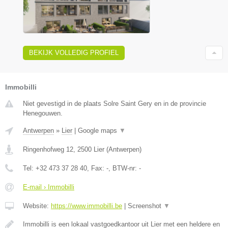
BEKIJK VOLLEDIG PROFIEL
Immobilli
Niet gevestigd in de plaats Solre Saint Gery en in de provincie
Henegouwen.
Antwerpen
»
Lier
|
Google maps
▼
Ringenhofweg 12
,
2500
Lier
(
Antwerpen
)
Tel:
+32 473 37 28 40
, Fax:
-
, BTW-nr:
-
E-mail › Immobilli
Website:
https://www.immobilli.be
|
Screenshot
▼
Immobilli is een lokaal vastgoedkantoor uit Lier met een heldere en