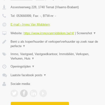
Assesteenweg 228
,
1740
Ternat
(
Vlaams-Brabant
)
Tel:
053666999
, Fax:
-
, BTW-nr:
-
E-mail › Immo Van Middelem
Website:
https://www.immovanmiddelem.be/nl/
|
Screenshot
▼
Bent u als koper/huurder of verkoper/verhuurder op zoek naar de
perfecte
▼
Immo, Vastgoed, Vastgoedkantoor, Immobiliën, Verkopen,
Verhuren, Huis
▼
Openingstijden
▼
Laatste facebook posts
▼
Sociale media: