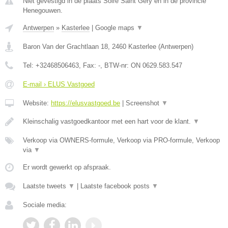
Niet gevestigd in de plaats Solre Saint Gery en in de provincie
Henegouwen.
Antwerpen
»
Kasterlee
|
Google maps
▼
Baron Van der Grachtlaan 18
,
2460
Kasterlee
(
Antwerpen
)
Tel:
+32468506463
, Fax:
-
, BTW-nr:
ON 0629.583.547
E-mail › ELUS Vastgoed
Website:
https://elusvastgoed.be
|
Screenshot
▼
Kleinschalig vastgoedkantoor met een hart voor de klant.
▼
Verkoop via OWNERS-formule, Verkoop via PRO-formule, Verkoop
via
▼
Er wordt gewerkt op afspraak.
Laatste tweets
▼
|
Laatste facebook posts
▼
Sociale media: