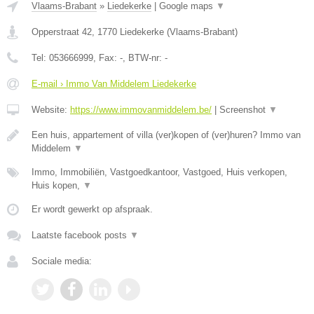
Vlaams-Brabant
»
Liedekerke
|
Google maps
▼
Opperstraat 42
,
1770
Liedekerke
(
Vlaams-Brabant
)
Tel:
053666999
, Fax:
-
, BTW-nr:
-
E-mail › Immo Van Middelem Liedekerke
Website:
https://www.immovanmiddelem.be/
|
Screenshot
▼
Een huis, appartement of villa (ver)kopen of (ver)huren? Immo van
Middelem
▼
Immo, Immobiliën, Vastgoedkantoor, Vastgoed, Huis verkopen,
Huis kopen,
▼
Er wordt gewerkt op afspraak.
Laatste facebook posts
▼
Sociale media: