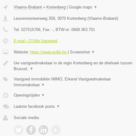
Vlaams-Brabant
»
Kortenberg
|
Google maps
▼
Leuvensesteenweg 359
,
3070
Kortenberg
(
Vlaams-Brabant
)
Tel:
027515706
, Fax:
-
, BTW-nr:
0668.363.751
E-mail › O'Ville Vastgoed
Website:
https://www.oville.be
|
Screenshot
▼
Uw vastgoedmakelaar in de regio Kortenberg en de driehoek tussen
Brussel,
▼
Vastgoed immobiliën IMMO, Erkend Vastgoedmakelaar
Immomakelaar
▼
Openingstijden
▼
Laatste facebook posts
▼
Sociale media: