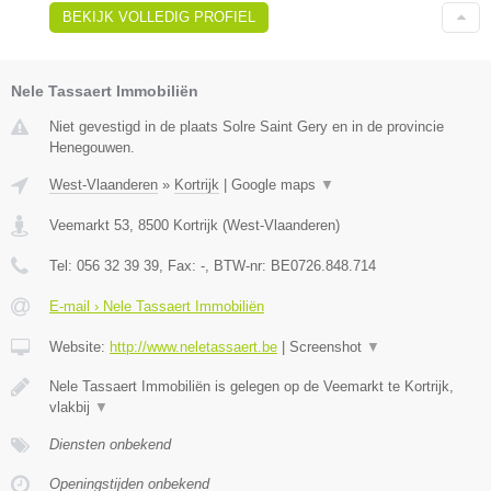
BEKIJK VOLLEDIG PROFIEL
Nele Tassaert Immobiliën
Niet gevestigd in de plaats Solre Saint Gery en in de provincie
Henegouwen.
West-Vlaanderen
»
Kortrijk
|
Google maps
▼
Veemarkt 53
,
8500
Kortrijk
(
West-Vlaanderen
)
Tel:
056 32 39 39
, Fax:
-
, BTW-nr:
BE0726.848.714
E-mail › Nele Tassaert Immobiliën
Website:
http://www.neletassaert.be
|
Screenshot
▼
Nele Tassaert Immobiliën is gelegen op de Veemarkt te Kortrijk,
vlakbij
▼
Diensten onbekend
Openingstijden onbekend