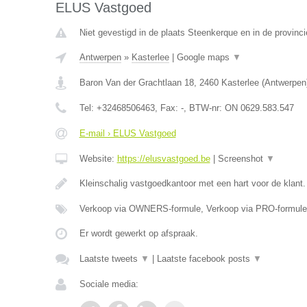
ELUS Vastgoed
Niet gevestigd in de plaats Steenkerque en in de provin
Antwerpen
»
Kasterlee
|
Google maps
▼
Baron Van der Grachtlaan 18
,
2460
Kasterlee
(
Antwerpen
Tel:
+32468506463
, Fax:
-
, BTW-nr:
ON 0629.583.547
E-mail › ELUS Vastgoed
Website:
https://elusvastgoed.be
|
Screenshot
▼
Kleinschalig vastgoedkantoor met een hart voor de klant
Verkoop via OWNERS-formule, Verkoop via PRO-formule
Er wordt gewerkt op afspraak.
Laatste tweets
▼
|
Laatste facebook posts
▼
Sociale media: