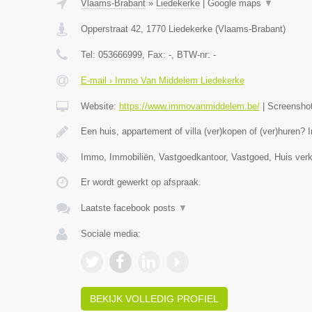
Vlaams-Brabant
»
Liedekerke
|
Google maps
▼
Opperstraat 42
,
1770
Liedekerke
(
Vlaams-Brabant
)
Tel:
053666999
, Fax:
-
, BTW-nr:
-
E-mail › Immo Van Middelem Liedekerke
Website:
https://www.immovanmiddelem.be/
|
Screensho
Een huis, appartement of villa (ver)kopen of (ver)hure
Immo, Immobiliën, Vastgoedkantoor, Vastgoed, Huis ver
Er wordt gewerkt op afspraak.
Laatste facebook posts
▼
Sociale media:
BEKIJK VOLLEDIG PROFIEL