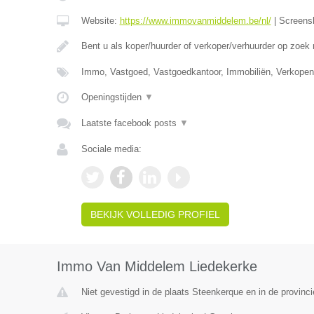
Website:
https://www.immovanmiddelem.be/nl/
|
Screens
Bent u als koper/huurder of verkoper/verhuurder op zoek
Immo, Vastgoed, Vastgoedkantoor, Immobiliën, Verkopen
Openingstijden
▼
Laatste facebook posts
▼
Sociale media:
BEKIJK VOLLEDIG PROFIEL
Immo Van Middelem Liedekerke
Niet gevestigd in de plaats Steenkerque en in de provin