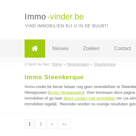
Immo
-vinder.be
VIND IMMOBILIEN BIJ U IN DE BUURT!
Nieuws
Zoeken
Contact
U bent nu hier:
Home
»
Henegouwen
»
Steenkerque
Immo Steenkerque
Immo-vinder.be bevat helaas nog geen
immobilien in Steenk
Henegouwen (
immo Henegouwen
). Voer bovenaan deze pagina 
immobilien of ga naar
direct contact met immobilien
om via één 
immobilien tegelijk. Hieronder worden nu overige resultaten get
1
2
»
»»