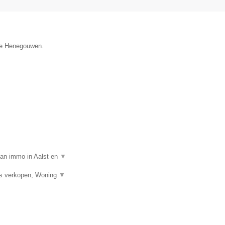
cie Henegouwen.
van immo in Aalst en
▼
is verkopen, Woning
▼