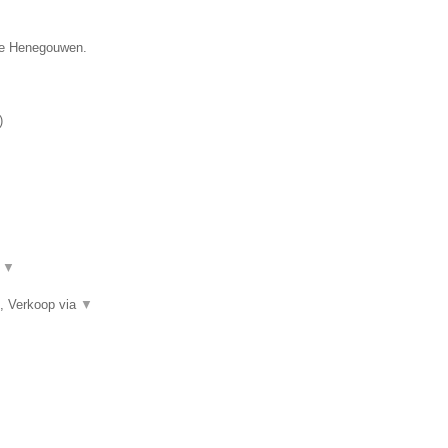
cie Henegouwen.
)
.
▼
, Verkoop via
▼