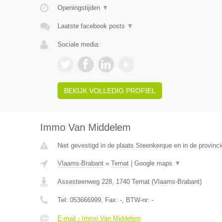
Openingstijden
▼
Laatste facebook posts
▼
Sociale media:
BEKIJK VOLLEDIG PROFIEL
Immo Van Middelem
Niet gevestigd in de plaats Steenkerque en in de provin
Vlaams-Brabant
»
Ternat
|
Google maps
▼
Assesteenweg 228
,
1740
Ternat
(
Vlaams-Brabant
)
Tel:
053666999
, Fax:
-
, BTW-nr:
-
E-mail › Immo Van Middelem