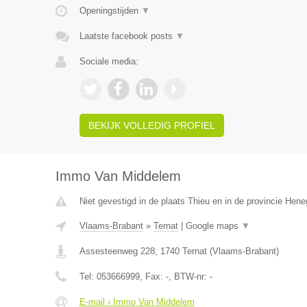
Openingstijden
▼
Laatste facebook posts
▼
Sociale media:
BEKIJK VOLLEDIG PROFIEL
Immo Van Middelem
Niet gevestigd in de plaats Thieu en in de provincie Hen
Vlaams-Brabant
»
Ternat
|
Google maps
▼
Assesteenweg 228
,
1740
Ternat
(
Vlaams-Brabant
)
Tel:
053666999
, Fax:
-
, BTW-nr:
-
E-mail › Immo Van Middelem