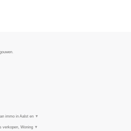
egouwen.
van immo in Aalst en
▼
is verkopen, Woning
▼