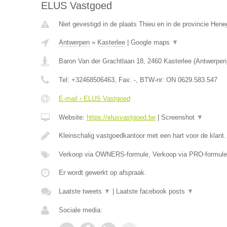
ELUS Vastgoed
Niet gevestigd in de plaats Thieu en in de provincie Hen
Antwerpen
»
Kasterlee
|
Google maps
▼
Baron Van der Grachtlaan 18
,
2460
Kasterlee
(
Antwerpen
Tel:
+32468506463
, Fax:
-
, BTW-nr:
ON 0629.583.547
E-mail › ELUS Vastgoed
Website:
https://elusvastgoed.be
|
Screenshot
▼
Kleinschalig vastgoedkantoor met een hart voor de klant
Verkoop via OWNERS-formule, Verkoop via PRO-formule
Er wordt gewerkt op afspraak.
Laatste tweets
▼
|
Laatste facebook posts
▼
Sociale media: