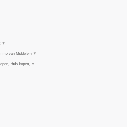
t
▼
n? Immo van Middelem
▼
kopen, Huis kopen,
▼