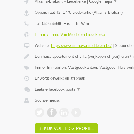
Vlaams-Brabant
»
Liedekerke
|
Google maps
▼
Opperstraat 42
,
1770
Liedekerke
(
Vlaams-Brabant
)
Tel:
053666999
, Fax:
-
, BTW-nr:
-
E-mail › Immo Van Middelem Liedekerke
Website:
https://www.immovanmiddelem.be/
|
Screensho
Een huis, appartement of villa (ver)kopen of (ver)hure
Immo, Immobiliën, Vastgoedkantoor, Vastgoed, Huis ver
Er wordt gewerkt op afspraak.
Laatste facebook posts
▼
Sociale media:
BEKIJK VOLLEDIG PROFIEL