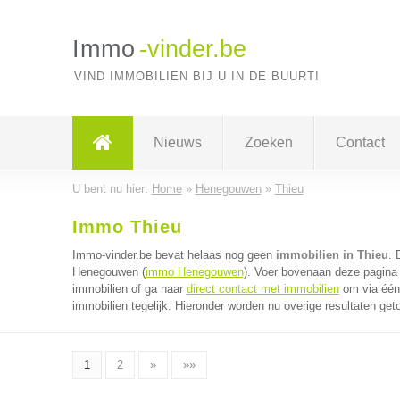
Immo
-vinder.be
VIND IMMOBILIEN BIJ U IN DE BUURT!
Nieuws
Zoeken
Contact
U bent nu hier:
Home
»
Henegouwen
»
Thieu
Immo Thieu
Immo-vinder.be bevat helaas nog geen
immobilien in Thieu
. 
Henegouwen (
immo Henegouwen
). Voer bovenaan deze pagina 
immobilien of ga naar
direct contact met immobilien
om via één 
immobilien tegelijk. Hieronder worden nu overige resultaten get
1
2
»
»»