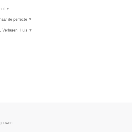
hot
▼
 naar de perfecte
▼
, Verhuren, Huis
▼
egouwen.