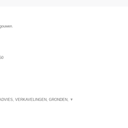
egouwen.
50
ADVIES, VERKAVELINGEN, GRONDEN,
▼