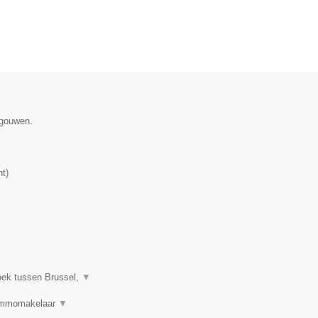
egouwen.
nt
)
oek tussen Brussel,
▼
 Immomakelaar
▼