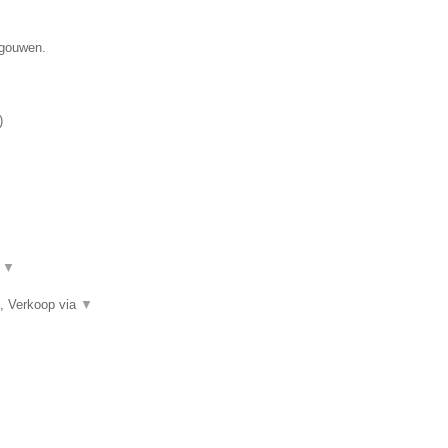
egouwen.
)
.
▼
, Verkoop via
▼