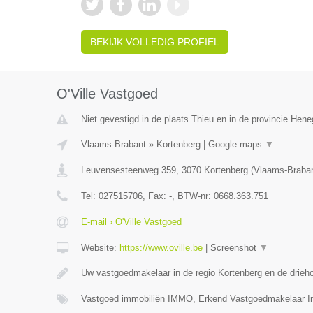
BEKIJK VOLLEDIG PROFIEL
O'Ville Vastgoed
Niet gevestigd in de plaats Thieu en in de provincie Hen
Vlaams-Brabant
»
Kortenberg
|
Google maps
▼
Leuvensesteenweg 359
,
3070
Kortenberg
(
Vlaams-Braba
Tel:
027515706
, Fax:
-
, BTW-nr:
0668.363.751
E-mail › O'Ville Vastgoed
Website:
https://www.oville.be
|
Screenshot
▼
Uw vastgoedmakelaar in de regio Kortenberg en de drieh
Vastgoed immobiliën IMMO, Erkend Vastgoedmakelaar